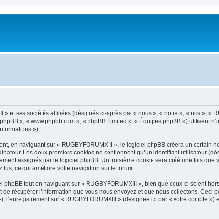
 et ses sociétés affiliées (désignés ci-après par « nous », « notre », « nos », «
iel phpBB », « www.phpbb.com », « phpBB Limited », « Équipes phpBB ») utilisent n’
informations »).
nt, en naviguant sur « RUGBYFORUMXIII », le logiciel phpBB créera un certain nomb
inateur. Les deux premiers cookies ne contiennent qu’un identifiant utilisateur (dési
quement assignés par le logiciel phpBB. Un troisième cookie sera créé une fois qu
z lus, ce qui améliore votre navigation sur le forum.
l phpBB tout en naviguant sur « RUGBYFORUMXIII », bien que ceux-ci soient hors
de récupérer l’information que vous nous envoyez et que nous collectons. Ceci peut 
s »), l’enregistrement sur « RUGBYFORUMXIII » (désignée ici par « votre compte »)