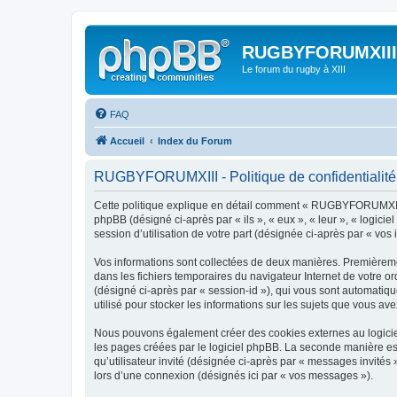
RUGBYFORUMXIII
Le forum du rugby à XIII
FAQ
Accueil
Index du Forum
RUGBYFORUMXIII - Politique de confidentialité
Cette politique explique en détail comment « RUGBYFORUMXIII »
phpBB (désigné ci-après par « ils », « eux », « leur », « logic
session d’utilisation de votre part (désignée ci-après par « vos 
Vos informations sont collectées de deux manières. Premièreme
dans les fichiers temporaires du navigateur Internet de votre ord
(désigné ci-après par « session-id »), qui vous sont automati
utilisé pour stocker les informations sur les sujets que vous ave
Nous pouvons également créer des cookies externes au logicie
les pages créées par le logiciel phpBB. La seconde manière est 
qu’utilisateur invité (désignée ci-après par « messages invité
lors d’une connexion (désignés ici par « vos messages »).