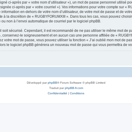
gné ci-après par « votre nom d’utilisateur »), un mot de passe personnel utilisé po
ésignée ci-après par « votre courriel »). Vos informations pour votre compte sur «
information en-dehors de votre nom d’utilisateur, de votre mot de passe et de vo
este à la discrétion de « RUGBYFORUMXIII ». Dans tous les cas, vous pouvez choisir
 ou non à l’envoi automatique de courriel par le logiciel phpBB.
l soit sécurisé. Cependant, il est recommandé de ne pas utiliser le même mot de pas
 conservez-le soigneusement et en aucun cas une personne affiliée de « RUGBYF
 votre mot de passe, vous pouvez utiliser la fonction « J’ai oublié mon mot de pa
, alors le logiciel phpBB générera un nouveau mot de passe qui vous permettra de v
Développé par
phpBB
® Forum Software © phpBB Limited
Traduit par
phpBB-fr.com
Confidentialité
|
Conditions