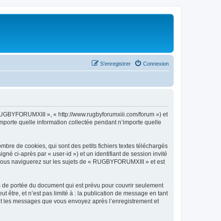
S’enregistrer
Connexion
 RUGBYFORUMXIII », « http://www.rugbyforumxiii.com/forum ») et
importe quelle information collectée pendant n’importe quelle
re de cookies, qui sont des petits fichiers textes téléchargés
gné ci-après par « user-id ») et un identifiant de session invité
e vous naviguerez sur les sujets de « RUGBYFORUMXIII » et est
 de portée du document qui est prévu pour couvrir seulement
être, et n’est pas limité à : la publication de message en tant
 et les messages que vous envoyez après l’enregistrement et