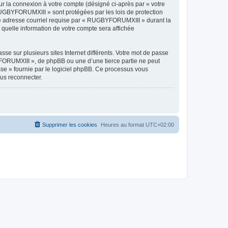
ur la connexion à votre compte (désigné ci-après par « votre
 RUGBYFORUMXIII » sont protégées par les lois de protection
tre adresse courriel requise par « RUGBYFORUMXIII » durant la
 quelle information de votre compte sera affichée
se sur plusieurs sites Internet différents. Votre mot de passe
ORUMXIII », de phpBB ou une d’une tierce partie ne peut
sse » fournie par le logiciel phpBB. Ce processus vous
ous reconnecter.
Supprimer les cookies
Heures au format
UTC+02:00