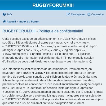
RUGBYFORUMXIII
FAQ
S’enregistrer
Connexion
Accueil
Index du Forum
RUGBYFORUMXIII - Politique de confidentialité
Cette politique explique en détail comment « RUGBYFORUMXIII » et ses
sociétés affiliées (désignés ci-après par « nous », « notre », « nos »,
« RUGBYFORUMXIII », « http://www.rugbyforumxiii.com/forum ») et phpBB
(désigné ci-après par « ils », « eux », « leur », « logiciel phpBB »,
« www.phpbb.com », « phpBB Limited », « Équipes phpBB ») utilisent
n’importe quelle information collectée pendant n’importe quelle session
d’utilisation de votre part (désignée ci-après par « vos informations »).
Vos informations sont collectées de deux manières. Premièrement, en
naviguant sur « RUGBYFORUMXIII », le logiciel phpBB créera un certain
nombre de cookies, qui sont des petits fichiers textes téléchargés dans les
fichiers temporaires du navigateur Internet de votre ordinateur. Les deux
premiers cookies ne contiennent qu’un identifiant utilisateur (désigné ci-après
par « user-id ») et un identifiant de session invité (désigné ci-après par
« session-id »), qui vous sont automatiquement assignés par le logiciel phpBB.
Un troisième cookie sera créé une fois que vous naviguerez sur les sujets de
« RUGBYFORUMXIII » et est utilisé pour stocker les informations sur les sujets
que vous avez lus, ce qui améliore votre navigation sur le forum.