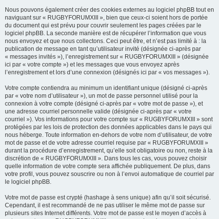
Nous pouvons également créer des cookies externes au logiciel phpBB tout en
naviguant sur « RUGBYFORUMXIII », bien que ceux-ci soient hors de portée
du document qui est prévu pour couvrir seulement les pages créées par le
logiciel phpBB. La seconde manière est de récupérer l’information que vous
nous envoyez et que nous collectons. Ceci peut être, et n’est pas limité à : la
publication de message en tant qu’utilisateur invité (désignée ci-après par
« messages invités »), l’enregistrement sur « RUGBYFORUMXIII » (désignée
ici par « votre compte ») et les messages que vous envoyez après
l’enregistrement et lors d’une connexion (désignés ici par « vos messages »).
Votre compte contiendra au minimum un identifiant unique (désigné ci-après
par « votre nom d’utilisateur »), un mot de passe personnel utilisé pour la
connexion à votre compte (désigné ci-après par « votre mot de passe »), et
une adresse courriel personnelle valide (désignée ci-après par « votre
courriel »). Vos informations pour votre compte sur « RUGBYFORUMXIII » sont
protégées par les lois de protection des données applicables dans le pays qui
nous héberge. Toute information en-dehors de votre nom d’utilisateur, de votre
mot de passe et de votre adresse courriel requise par « RUGBYFORUMXIII »
durant la procédure d’enregistrement, qu’elle soit obligatoire ou non, reste à la
discrétion de « RUGBYFORUMXIII ». Dans tous les cas, vous pouvez choisir
quelle information de votre compte sera affichée publiquement. De plus, dans
votre profil, vous pouvez souscrire ou non à l’envoi automatique de courriel par
le logiciel phpBB.
Votre mot de passe est crypté (hashage à sens unique) afin qu’il soit sécurisé.
Cependant, il est recommandé de ne pas utiliser le même mot de passe sur
plusieurs sites Internet différents. Votre mot de passe est le moyen d’accès à