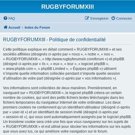
RUGBYFORUMXIII
FAQ
S’enregistrer
Connexion
Accueil
Index du Forum
RUGBYFORUMXIII - Politique de confidentialité
Cette politique explique en détail comment « RUGBYFORUMXIII » et ses
sociétés affiliées (désignés ci-après par « nous », « notre », « nos »,
« RUGBYFORUMXIII », « http://www.rugbyforumxiii.com/forum ») et phpBB
(désigné ci-après par « ils », « eux », « leur », « logiciel phpBB »,
« www.phpbb.com », « phpBB Limited », « Équipes phpBB ») utilisent
n’importe quelle information collectée pendant n’importe quelle session
d’utilisation de votre part (désignée ci-après par « vos informations »).
Vos informations sont collectées de deux manières. Premièrement, en
naviguant sur « RUGBYFORUMXIII », le logiciel phpBB créera un certain
nombre de cookies, qui sont des petits fichiers textes téléchargés dans les
fichiers temporaires du navigateur Internet de votre ordinateur. Les deux
premiers cookies ne contiennent qu’un identifiant utilisateur (désigné ci-après
par « user-id ») et un identifiant de session invité (désigné ci-après par
« session-id »), qui vous sont automatiquement assignés par le logiciel phpBB.
Un troisième cookie sera créé une fois que vous naviguerez sur les sujets de
« RUGBYFORUMXIII » et est utilisé pour stocker les informations sur les sujets
que vous avez lus, ce qui améliore votre navigation sur le forum.