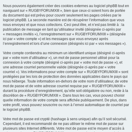
Nous pouvons également créer des cookies externes au logiciel phpBB tout en
naviguant sur « RUGBYFORUMXIII », bien que ceux-ci soient hors de portée
du document qui est prévu pour couvrir seulement les pages créées par le
logiciel phpBB. La seconde manière est de récupérer l’information que vous
nous envoyez et que nous collectons. Ceci peut être, et n’est pas limité à : la
publication de message en tant qu’utilisateur invité (désignée ci-après par
« messages invités »), l’enregistrement sur « RUGBYFORUMXIII » (désignée
ici par « votre compte ») et les messages que vous envoyez après
l’enregistrement et lors d’une connexion (désignés ici par « vos messages »).
Votre compte contiendra au minimum un identifiant unique (désigné ci-après
par « votre nom d’utilisateur »), un mot de passe personnel utilisé pour la
connexion à votre compte (désigné ci-après par « votre mot de passe »), et
une adresse courriel personnelle valide (désignée ci-après par « votre
courriel »). Vos informations pour votre compte sur « RUGBYFORUMXIII » sont
protégées par les lois de protection des données applicables dans le pays qui
nous héberge. Toute information en-dehors de votre nom d’utilisateur, de votre
mot de passe et de votre adresse courriel requise par « RUGBYFORUMXIII »
durant la procédure d’enregistrement, qu’elle soit obligatoire ou non, reste à la
discrétion de « RUGBYFORUMXIII ». Dans tous les cas, vous pouvez choisir
quelle information de votre compte sera affichée publiquement. De plus, dans
votre profil, vous pouvez souscrire ou non à l’envoi automatique de courriel par
le logiciel phpBB.
Votre mot de passe est crypté (hashage à sens unique) afin qu’il soit sécurisé.
Cependant, il est recommandé de ne pas utiliser le même mot de passe sur
plusieurs sites Internet différents. Votre mot de passe est le moyen d’accès à