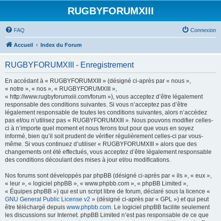
RUGBYFORUMXIII
FAQ
Connexion
Accueil
Index du Forum
RUGBYFORUMXIII - Enregistrement
En accédant à « RUGBYFORUMXIII » (désigné ci-après par « nous »,
« notre », « nos », « RUGBYFORUMXIII »,
« http://www.rugbyforumxiii.com/forum »), vous acceptez d’être légalement
responsable des conditions suivantes. Si vous n’acceptez pas d’être
légalement responsable de toutes les conditions suivantes, alors n’accédez
pas et/ou n’utilisez pas « RUGBYFORUMXIII ». Nous pouvons modifier celles-
ci à n’importe quel moment et nous ferons tout pour que vous en soyez
informé, bien qu’il soit prudent de vérifier régulièrement celles-ci par vous-
même. Si vous continuez d’utiliser « RUGBYFORUMXIII » alors que des
changements ont été effectués, vous acceptez d’être légalement responsable
des conditions découlant des mises à jour et/ou modifications.
Nos forums sont développés par phpBB (désigné ci-après par « ils », « eux »,
« leur », « logiciel phpBB », « www.phpbb.com », « phpBB Limited »,
« Équipes phpBB ») qui est un script libre de forum, déclaré sous la licence «
GNU General Public License v2
» (désigné ci-après par « GPL ») et qui peut
être téléchargé depuis
www.phpbb.com
. Le logiciel phpBB facilite seulement
les discussions sur Internet. phpBB Limited n’est pas responsable de ce que