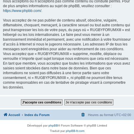
nous acceptons ou n’acceptons pas comme contenu ou conduite permis. Pour
de plus amples informations au sujet de phpBB, veuillez consulter :
https://www.phpbb.com/
.
Vous acceptez de ne pas publier de contenu abusif, obscène, vulgaire,
diffamatoire, choquant, menaçant, à caractère sexuel ou tout autre contenu qui
peut transgresser les lois de votre pays, du pays où « RUGBYFORUMXIII » est
hébergé ou les lois internationales. Le faire peut vous mener à un
bannissement immédiat et permanent, avec une notification à votre fournisseur
d’accès à Internet si nous le jugeons nécessaire. Les adresses IP de tous les
messages sont enregistrées pour aider au renforcement de ces conditions.
Vous acceptez que « RUGBYFORUMXIII » supprime, modifie, déplace ou
verrouille n’importe quel sujet lorsque nous estimons que cela est nécessaire.
En tant que membre, vous acceptez que toutes les informations que vous avez
saisies soient stockées dans notre base de données. Bien que ces
informations ne soient pas diffusées à une tierce partie sans votre
consentement, ni « RUGBYFORUMXIII », ni phpBB ne pourront être tenus
comme responsables en cas de tentative de piratage visant à compromettre
les données.
Accueil
Index du Forum
Heures au format
UTC+02:00
Développé par
phpBB
® Forum Software © phpBB Limited
Traduit par
phpBB-fr.com