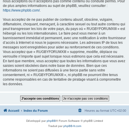
nous acceptons ou n’acceptons pas comme contenu ou conduite permis. Pour
de plus amples informations au sujet de phpBB, veuillez consulter :
https://www.phpbb.com/
.
Vous acceptez de ne pas publier de contenu abusif, obscène, vulgaire,
diffamatoire, choquant, menaçant, à caractère sexuel ou tout autre contenu qui
peut transgresser les lois de votre pays, du pays où « RUGBYFORUMXIII » est
hébergé ou les lois internationales. Le faire peut vous mener à un
bannissement immédiat et permanent, avec une notification à votre fournisseur
d’accès à Internet si nous le jugeons nécessaire. Les adresses IP de tous les
messages sont enregistrées pour aider au renforcement de ces conditions.
Vous acceptez que « RUGBYFORUMXIII » supprime, modifie, déplace ou
verrouille n’importe quel sujet lorsque nous estimons que cela est nécessaire.
En tant que membre, vous acceptez que toutes les informations que vous avez
saisies soient stockées dans notre base de données. Bien que ces
informations ne soient pas diffusées à une tierce partie sans votre
consentement, ni « RUGBYFORUMXIII », ni phpBB ne pourront être tenus
comme responsables en cas de tentative de piratage visant à compromettre
les données.
Accueil
Index du Forum
Heures au format
UTC+02:00
Développé par
phpBB
® Forum Software © phpBB Limited
Traduit par
phpBB-fr.com