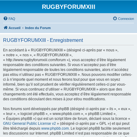
RUGBYFORUMXIII
FAQ
Connexion
Accueil
Index du Forum
RUGBYFORUMXIII - Enregistrement
En accédant à « RUGBYFORUMXIII » (désigné ci-après par « nous »,
« notre », « nos », « RUGBYFORUMXIII »,
« http://www.rugbyforumxiii.com/forum »), vous acceptez d’être légalement
responsable des conditions suivantes. Si vous n’acceptez pas d’être
légalement responsable de toutes les conditions suivantes, alors n’accédez
pas et/ou n’utilisez pas « RUGBYFORUMXIII ». Nous pouvons modifier celles-
ci à n’importe quel moment et nous ferons tout pour que vous en soyez
informé, bien qu’il soit prudent de vérifier régulièrement celles-ci par vous-
même. Si vous continuez d’utiliser « RUGBYFORUMXIII » alors que des
changements ont été effectués, vous acceptez d’être légalement responsable
des conditions découlant des mises à jour et/ou modifications.
Nos forums sont développés par phpBB (désigné ci-après par « ils », « eux »,
« leur », « logiciel phpBB », « www.phpbb.com », « phpBB Limited »,
« Équipes phpBB ») qui est un script libre de forum, déclaré sous la licence «
GNU General Public License v2
» (désigné ci-après par « GPL ») et qui peut
être téléchargé depuis
www.phpbb.com
. Le logiciel phpBB facilite seulement
les discussions sur Internet. phpBB Limited n’est pas responsable de ce que