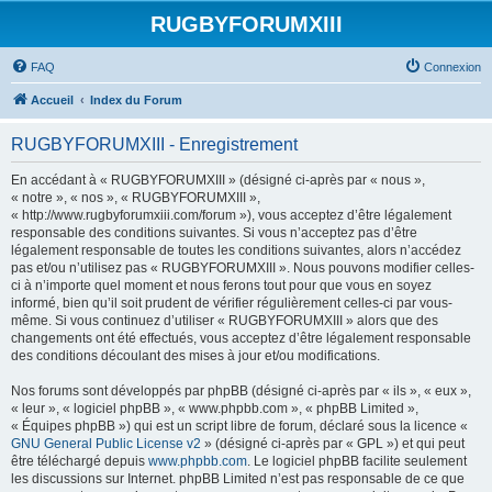
RUGBYFORUMXIII
FAQ
Connexion
Accueil
Index du Forum
RUGBYFORUMXIII - Enregistrement
En accédant à « RUGBYFORUMXIII » (désigné ci-après par « nous »,
« notre », « nos », « RUGBYFORUMXIII »,
« http://www.rugbyforumxiii.com/forum »), vous acceptez d’être légalement
responsable des conditions suivantes. Si vous n’acceptez pas d’être
légalement responsable de toutes les conditions suivantes, alors n’accédez
pas et/ou n’utilisez pas « RUGBYFORUMXIII ». Nous pouvons modifier celles-
ci à n’importe quel moment et nous ferons tout pour que vous en soyez
informé, bien qu’il soit prudent de vérifier régulièrement celles-ci par vous-
même. Si vous continuez d’utiliser « RUGBYFORUMXIII » alors que des
changements ont été effectués, vous acceptez d’être légalement responsable
des conditions découlant des mises à jour et/ou modifications.
Nos forums sont développés par phpBB (désigné ci-après par « ils », « eux »,
« leur », « logiciel phpBB », « www.phpbb.com », « phpBB Limited »,
« Équipes phpBB ») qui est un script libre de forum, déclaré sous la licence «
GNU General Public License v2
» (désigné ci-après par « GPL ») et qui peut
être téléchargé depuis
www.phpbb.com
. Le logiciel phpBB facilite seulement
les discussions sur Internet. phpBB Limited n’est pas responsable de ce que