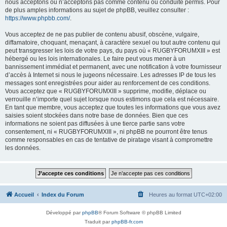
nous acceptons ou n’acceptons pas comme contenu ou conduite permis. Pour
de plus amples informations au sujet de phpBB, veuillez consulter :
https://www.phpbb.com/
.
Vous acceptez de ne pas publier de contenu abusif, obscène, vulgaire,
diffamatoire, choquant, menaçant, à caractère sexuel ou tout autre contenu qui
peut transgresser les lois de votre pays, du pays où « RUGBYFORUMXIII » est
hébergé ou les lois internationales. Le faire peut vous mener à un
bannissement immédiat et permanent, avec une notification à votre fournisseur
d’accès à Internet si nous le jugeons nécessaire. Les adresses IP de tous les
messages sont enregistrées pour aider au renforcement de ces conditions.
Vous acceptez que « RUGBYFORUMXIII » supprime, modifie, déplace ou
verrouille n’importe quel sujet lorsque nous estimons que cela est nécessaire.
En tant que membre, vous acceptez que toutes les informations que vous avez
saisies soient stockées dans notre base de données. Bien que ces
informations ne soient pas diffusées à une tierce partie sans votre
consentement, ni « RUGBYFORUMXIII », ni phpBB ne pourront être tenus
comme responsables en cas de tentative de piratage visant à compromettre
les données.
Accueil
Index du Forum
Heures au format
UTC+02:00
Développé par
phpBB
® Forum Software © phpBB Limited
Traduit par
phpBB-fr.com