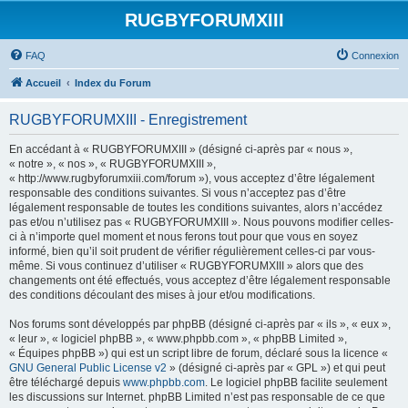
RUGBYFORUMXIII
FAQ
Connexion
Accueil
Index du Forum
RUGBYFORUMXIII - Enregistrement
En accédant à « RUGBYFORUMXIII » (désigné ci-après par « nous »,
« notre », « nos », « RUGBYFORUMXIII »,
« http://www.rugbyforumxiii.com/forum »), vous acceptez d’être légalement
responsable des conditions suivantes. Si vous n’acceptez pas d’être
légalement responsable de toutes les conditions suivantes, alors n’accédez
pas et/ou n’utilisez pas « RUGBYFORUMXIII ». Nous pouvons modifier celles-
ci à n’importe quel moment et nous ferons tout pour que vous en soyez
informé, bien qu’il soit prudent de vérifier régulièrement celles-ci par vous-
même. Si vous continuez d’utiliser « RUGBYFORUMXIII » alors que des
changements ont été effectués, vous acceptez d’être légalement responsable
des conditions découlant des mises à jour et/ou modifications.
Nos forums sont développés par phpBB (désigné ci-après par « ils », « eux »,
« leur », « logiciel phpBB », « www.phpbb.com », « phpBB Limited »,
« Équipes phpBB ») qui est un script libre de forum, déclaré sous la licence «
GNU General Public License v2
» (désigné ci-après par « GPL ») et qui peut
être téléchargé depuis
www.phpbb.com
. Le logiciel phpBB facilite seulement
les discussions sur Internet. phpBB Limited n’est pas responsable de ce que