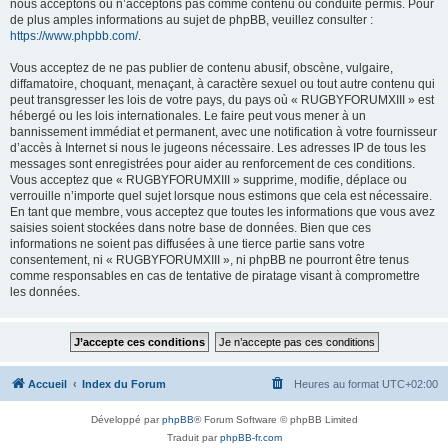
nous acceptons ou n’acceptons pas comme contenu ou conduite permis. Pour
de plus amples informations au sujet de phpBB, veuillez consulter :
https://www.phpbb.com/
.
Vous acceptez de ne pas publier de contenu abusif, obscène, vulgaire,
diffamatoire, choquant, menaçant, à caractère sexuel ou tout autre contenu qui
peut transgresser les lois de votre pays, du pays où « RUGBYFORUMXIII » est
hébergé ou les lois internationales. Le faire peut vous mener à un
bannissement immédiat et permanent, avec une notification à votre fournisseur
d’accès à Internet si nous le jugeons nécessaire. Les adresses IP de tous les
messages sont enregistrées pour aider au renforcement de ces conditions.
Vous acceptez que « RUGBYFORUMXIII » supprime, modifie, déplace ou
verrouille n’importe quel sujet lorsque nous estimons que cela est nécessaire.
En tant que membre, vous acceptez que toutes les informations que vous avez
saisies soient stockées dans notre base de données. Bien que ces
informations ne soient pas diffusées à une tierce partie sans votre
consentement, ni « RUGBYFORUMXIII », ni phpBB ne pourront être tenus
comme responsables en cas de tentative de piratage visant à compromettre
les données.
Accueil
Index du Forum
Heures au format
UTC+02:00
Développé par
phpBB
® Forum Software © phpBB Limited
Traduit par
phpBB-fr.com