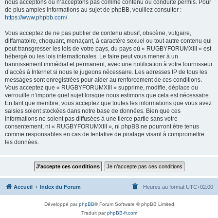
nous acceptons ou n’acceptons pas comme contenu ou conduite permis. Pour
de plus amples informations au sujet de phpBB, veuillez consulter :
https://www.phpbb.com/
.
Vous acceptez de ne pas publier de contenu abusif, obscène, vulgaire,
diffamatoire, choquant, menaçant, à caractère sexuel ou tout autre contenu qui
peut transgresser les lois de votre pays, du pays où « RUGBYFORUMXIII » est
hébergé ou les lois internationales. Le faire peut vous mener à un
bannissement immédiat et permanent, avec une notification à votre fournisseur
d’accès à Internet si nous le jugeons nécessaire. Les adresses IP de tous les
messages sont enregistrées pour aider au renforcement de ces conditions.
Vous acceptez que « RUGBYFORUMXIII » supprime, modifie, déplace ou
verrouille n’importe quel sujet lorsque nous estimons que cela est nécessaire.
En tant que membre, vous acceptez que toutes les informations que vous avez
saisies soient stockées dans notre base de données. Bien que ces
informations ne soient pas diffusées à une tierce partie sans votre
consentement, ni « RUGBYFORUMXIII », ni phpBB ne pourront être tenus
comme responsables en cas de tentative de piratage visant à compromettre
les données.
Accueil
Index du Forum
Heures au format
UTC+02:00
Développé par
phpBB
® Forum Software © phpBB Limited
Traduit par
phpBB-fr.com