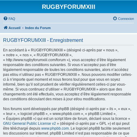
RUGBYFORUMXIII
FAQ
Connexion
Accueil
Index du Forum
RUGBYFORUMXIII - Enregistrement
En accédant à « RUGBYFORUMXIII » (désigné ci-après par « nous »,
« notre », « nos », « RUGBYFORUMXIII »,
« http://www.rugbyforumxiii.com/forum »), vous acceptez d’être légalement
responsable des conditions suivantes. Si vous n’acceptez pas d’être
légalement responsable de toutes les conditions suivantes, alors n’accédez
pas et/ou n’utilisez pas « RUGBYFORUMXIII ». Nous pouvons modifier celles-
ci à n’importe quel moment et nous ferons tout pour que vous en soyez
informé, bien qu’il soit prudent de vérifier régulièrement celles-ci par vous-
même. Si vous continuez d’utiliser « RUGBYFORUMXIII » alors que des
changements ont été effectués, vous acceptez d’être légalement responsable
des conditions découlant des mises à jour et/ou modifications.
Nos forums sont développés par phpBB (désigné ci-après par « ils », « eux »,
« leur », « logiciel phpBB », « www.phpbb.com », « phpBB Limited »,
« Équipes phpBB ») qui est un script libre de forum, déclaré sous la licence «
GNU General Public License v2
» (désigné ci-après par « GPL ») et qui peut
être téléchargé depuis
www.phpbb.com
. Le logiciel phpBB facilite seulement
les discussions sur Internet. phpBB Limited n’est pas responsable de ce que