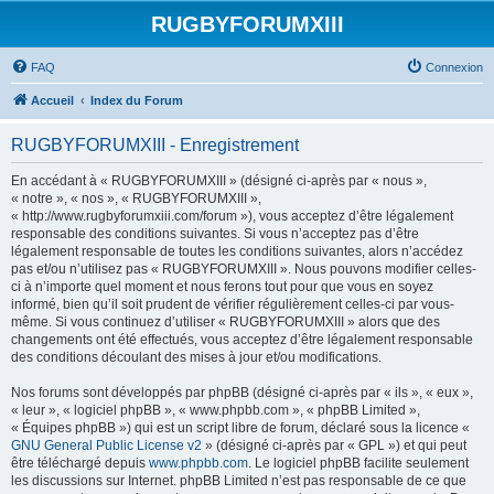
RUGBYFORUMXIII
FAQ
Connexion
Accueil
Index du Forum
RUGBYFORUMXIII - Enregistrement
En accédant à « RUGBYFORUMXIII » (désigné ci-après par « nous »,
« notre », « nos », « RUGBYFORUMXIII »,
« http://www.rugbyforumxiii.com/forum »), vous acceptez d’être légalement
responsable des conditions suivantes. Si vous n’acceptez pas d’être
légalement responsable de toutes les conditions suivantes, alors n’accédez
pas et/ou n’utilisez pas « RUGBYFORUMXIII ». Nous pouvons modifier celles-
ci à n’importe quel moment et nous ferons tout pour que vous en soyez
informé, bien qu’il soit prudent de vérifier régulièrement celles-ci par vous-
même. Si vous continuez d’utiliser « RUGBYFORUMXIII » alors que des
changements ont été effectués, vous acceptez d’être légalement responsable
des conditions découlant des mises à jour et/ou modifications.
Nos forums sont développés par phpBB (désigné ci-après par « ils », « eux »,
« leur », « logiciel phpBB », « www.phpbb.com », « phpBB Limited »,
« Équipes phpBB ») qui est un script libre de forum, déclaré sous la licence «
GNU General Public License v2
» (désigné ci-après par « GPL ») et qui peut
être téléchargé depuis
www.phpbb.com
. Le logiciel phpBB facilite seulement
les discussions sur Internet. phpBB Limited n’est pas responsable de ce que