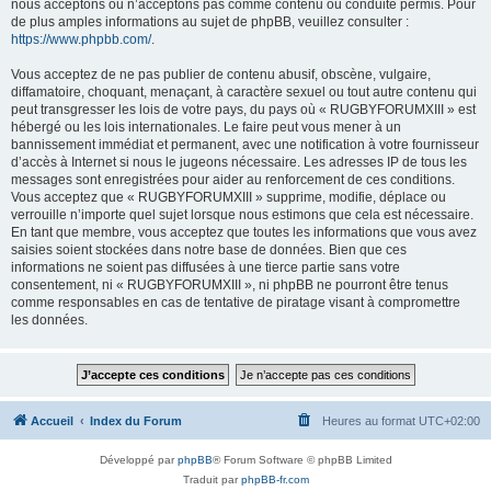
nous acceptons ou n’acceptons pas comme contenu ou conduite permis. Pour
de plus amples informations au sujet de phpBB, veuillez consulter :
https://www.phpbb.com/
.
Vous acceptez de ne pas publier de contenu abusif, obscène, vulgaire,
diffamatoire, choquant, menaçant, à caractère sexuel ou tout autre contenu qui
peut transgresser les lois de votre pays, du pays où « RUGBYFORUMXIII » est
hébergé ou les lois internationales. Le faire peut vous mener à un
bannissement immédiat et permanent, avec une notification à votre fournisseur
d’accès à Internet si nous le jugeons nécessaire. Les adresses IP de tous les
messages sont enregistrées pour aider au renforcement de ces conditions.
Vous acceptez que « RUGBYFORUMXIII » supprime, modifie, déplace ou
verrouille n’importe quel sujet lorsque nous estimons que cela est nécessaire.
En tant que membre, vous acceptez que toutes les informations que vous avez
saisies soient stockées dans notre base de données. Bien que ces
informations ne soient pas diffusées à une tierce partie sans votre
consentement, ni « RUGBYFORUMXIII », ni phpBB ne pourront être tenus
comme responsables en cas de tentative de piratage visant à compromettre
les données.
Accueil
Index du Forum
Heures au format
UTC+02:00
Développé par
phpBB
® Forum Software © phpBB Limited
Traduit par
phpBB-fr.com