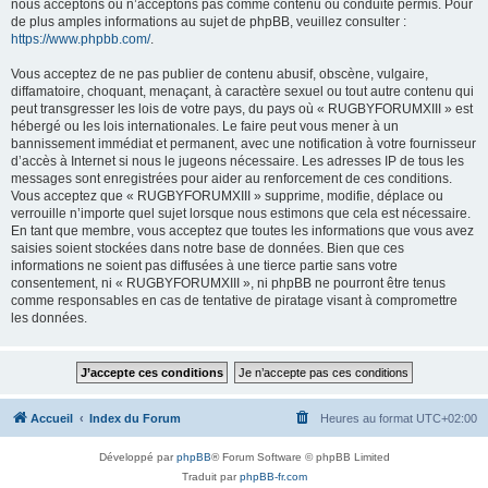
nous acceptons ou n’acceptons pas comme contenu ou conduite permis. Pour
de plus amples informations au sujet de phpBB, veuillez consulter :
https://www.phpbb.com/
.
Vous acceptez de ne pas publier de contenu abusif, obscène, vulgaire,
diffamatoire, choquant, menaçant, à caractère sexuel ou tout autre contenu qui
peut transgresser les lois de votre pays, du pays où « RUGBYFORUMXIII » est
hébergé ou les lois internationales. Le faire peut vous mener à un
bannissement immédiat et permanent, avec une notification à votre fournisseur
d’accès à Internet si nous le jugeons nécessaire. Les adresses IP de tous les
messages sont enregistrées pour aider au renforcement de ces conditions.
Vous acceptez que « RUGBYFORUMXIII » supprime, modifie, déplace ou
verrouille n’importe quel sujet lorsque nous estimons que cela est nécessaire.
En tant que membre, vous acceptez que toutes les informations que vous avez
saisies soient stockées dans notre base de données. Bien que ces
informations ne soient pas diffusées à une tierce partie sans votre
consentement, ni « RUGBYFORUMXIII », ni phpBB ne pourront être tenus
comme responsables en cas de tentative de piratage visant à compromettre
les données.
Accueil
Index du Forum
Heures au format
UTC+02:00
Développé par
phpBB
® Forum Software © phpBB Limited
Traduit par
phpBB-fr.com