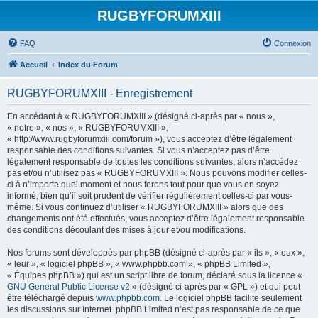
RUGBYFORUMXIII
FAQ
Connexion
Accueil
Index du Forum
RUGBYFORUMXIII - Enregistrement
En accédant à « RUGBYFORUMXIII » (désigné ci-après par « nous »,
« notre », « nos », « RUGBYFORUMXIII »,
« http://www.rugbyforumxiii.com/forum »), vous acceptez d’être légalement
responsable des conditions suivantes. Si vous n’acceptez pas d’être
légalement responsable de toutes les conditions suivantes, alors n’accédez
pas et/ou n’utilisez pas « RUGBYFORUMXIII ». Nous pouvons modifier celles-
ci à n’importe quel moment et nous ferons tout pour que vous en soyez
informé, bien qu’il soit prudent de vérifier régulièrement celles-ci par vous-
même. Si vous continuez d’utiliser « RUGBYFORUMXIII » alors que des
changements ont été effectués, vous acceptez d’être légalement responsable
des conditions découlant des mises à jour et/ou modifications.
Nos forums sont développés par phpBB (désigné ci-après par « ils », « eux »,
« leur », « logiciel phpBB », « www.phpbb.com », « phpBB Limited »,
« Équipes phpBB ») qui est un script libre de forum, déclaré sous la licence «
GNU General Public License v2
» (désigné ci-après par « GPL ») et qui peut
être téléchargé depuis
www.phpbb.com
. Le logiciel phpBB facilite seulement
les discussions sur Internet. phpBB Limited n’est pas responsable de ce que