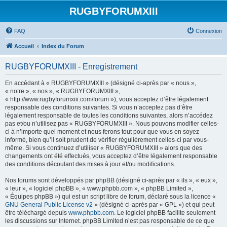
RUGBYFORUMXIII
FAQ
Connexion
Accueil
Index du Forum
RUGBYFORUMXIII - Enregistrement
En accédant à « RUGBYFORUMXIII » (désigné ci-après par « nous »,
« notre », « nos », « RUGBYFORUMXIII »,
« http://www.rugbyforumxiii.com/forum »), vous acceptez d’être légalement
responsable des conditions suivantes. Si vous n’acceptez pas d’être
légalement responsable de toutes les conditions suivantes, alors n’accédez
pas et/ou n’utilisez pas « RUGBYFORUMXIII ». Nous pouvons modifier celles-
ci à n’importe quel moment et nous ferons tout pour que vous en soyez
informé, bien qu’il soit prudent de vérifier régulièrement celles-ci par vous-
même. Si vous continuez d’utiliser « RUGBYFORUMXIII » alors que des
changements ont été effectués, vous acceptez d’être légalement responsable
des conditions découlant des mises à jour et/ou modifications.
Nos forums sont développés par phpBB (désigné ci-après par « ils », « eux »,
« leur », « logiciel phpBB », « www.phpbb.com », « phpBB Limited »,
« Équipes phpBB ») qui est un script libre de forum, déclaré sous la licence «
GNU General Public License v2
» (désigné ci-après par « GPL ») et qui peut
être téléchargé depuis
www.phpbb.com
. Le logiciel phpBB facilite seulement
les discussions sur Internet. phpBB Limited n’est pas responsable de ce que