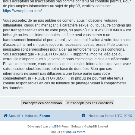
nous acceptons ou n’acceptons pas comme contenu ou conduite permis. Pour
de plus amples informations au sujet de phpBB, veuillez consulter :
https://www.phpbb.com/
.
Vous acceptez de ne pas publier de contenu abusif, obscène, vulgaire,
diffamatoire, choquant, menaçant, à caractère sexuel ou tout autre contenu qui
peut transgresser les lois de votre pays, du pays où « RUGBYFORUMXIII » est
hébergé ou les lois internationales. Le faire peut vous mener à un
bannissement immédiat et permanent, avec une notification à votre fournisseur
d’accès à Internet si nous le jugeons nécessaire. Les adresses IP de tous les
messages sont enregistrées pour aider au renforcement de ces conditions.
Vous acceptez que « RUGBYFORUMXIII » supprime, modifie, déplace ou
verrouille n’importe quel sujet lorsque nous estimons que cela est nécessaire.
En tant que membre, vous acceptez que toutes les informations que vous avez
saisies soient stockées dans notre base de données. Bien que ces
informations ne soient pas diffusées à une tierce partie sans votre
consentement, ni « RUGBYFORUMXIII », ni phpBB ne pourront être tenus
comme responsables en cas de tentative de piratage visant à compromettre
les données.
Accueil
Index du Forum
Heures au format
UTC+02:00
Développé par
phpBB
® Forum Software © phpBB Limited
Traduit par
phpBB-fr.com