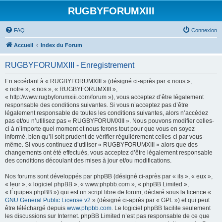
RUGBYFORUMXIII
FAQ
Connexion
Accueil
Index du Forum
RUGBYFORUMXIII - Enregistrement
En accédant à « RUGBYFORUMXIII » (désigné ci-après par « nous »,
« notre », « nos », « RUGBYFORUMXIII »,
« http://www.rugbyforumxiii.com/forum »), vous acceptez d’être légalement
responsable des conditions suivantes. Si vous n’acceptez pas d’être
légalement responsable de toutes les conditions suivantes, alors n’accédez
pas et/ou n’utilisez pas « RUGBYFORUMXIII ». Nous pouvons modifier celles-
ci à n’importe quel moment et nous ferons tout pour que vous en soyez
informé, bien qu’il soit prudent de vérifier régulièrement celles-ci par vous-
même. Si vous continuez d’utiliser « RUGBYFORUMXIII » alors que des
changements ont été effectués, vous acceptez d’être légalement responsable
des conditions découlant des mises à jour et/ou modifications.
Nos forums sont développés par phpBB (désigné ci-après par « ils », « eux »,
« leur », « logiciel phpBB », « www.phpbb.com », « phpBB Limited »,
« Équipes phpBB ») qui est un script libre de forum, déclaré sous la licence «
GNU General Public License v2
» (désigné ci-après par « GPL ») et qui peut
être téléchargé depuis
www.phpbb.com
. Le logiciel phpBB facilite seulement
les discussions sur Internet. phpBB Limited n’est pas responsable de ce que