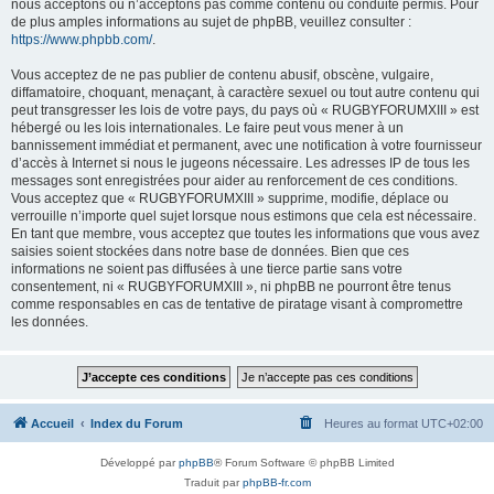
nous acceptons ou n’acceptons pas comme contenu ou conduite permis. Pour
de plus amples informations au sujet de phpBB, veuillez consulter :
https://www.phpbb.com/
.
Vous acceptez de ne pas publier de contenu abusif, obscène, vulgaire,
diffamatoire, choquant, menaçant, à caractère sexuel ou tout autre contenu qui
peut transgresser les lois de votre pays, du pays où « RUGBYFORUMXIII » est
hébergé ou les lois internationales. Le faire peut vous mener à un
bannissement immédiat et permanent, avec une notification à votre fournisseur
d’accès à Internet si nous le jugeons nécessaire. Les adresses IP de tous les
messages sont enregistrées pour aider au renforcement de ces conditions.
Vous acceptez que « RUGBYFORUMXIII » supprime, modifie, déplace ou
verrouille n’importe quel sujet lorsque nous estimons que cela est nécessaire.
En tant que membre, vous acceptez que toutes les informations que vous avez
saisies soient stockées dans notre base de données. Bien que ces
informations ne soient pas diffusées à une tierce partie sans votre
consentement, ni « RUGBYFORUMXIII », ni phpBB ne pourront être tenus
comme responsables en cas de tentative de piratage visant à compromettre
les données.
Accueil
Index du Forum
Heures au format
UTC+02:00
Développé par
phpBB
® Forum Software © phpBB Limited
Traduit par
phpBB-fr.com