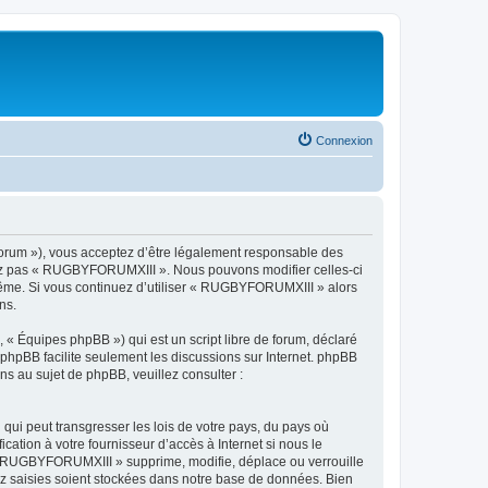
Connexion
orum »), vous acceptez d’être légalement responsable des
lisez pas « RUGBYFORUMXIII ». Nous pouvons modifier celles-ci
-même. Si vous continuez d’utiliser « RUGBYFORUMXIII » alors
ns.
 « Équipes phpBB ») qui est un script libre de forum, déclaré
l phpBB facilite seulement les discussions sur Internet. phpBB
 au sujet de phpBB, veuillez consulter :
qui peut transgresser les lois de votre pays, du pays où
tion à votre fournisseur d’accès à Internet si nous le
« RUGBYFORUMXIII » supprime, modifie, déplace ou verrouille
ez saisies soient stockées dans notre base de données. Bien