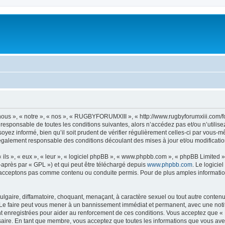
s », « notre », « nos », « RUGBYFORUMXIII », « http://www.rugbyforumxiii.com/f
t responsable de toutes les conditions suivantes, alors n’accédez pas et/ou n’uti
oyez informé, bien qu’il soit prudent de vérifier régulièrement celles-ci par vous
également responsable des conditions découlant des mises à jour et/ou modificatio
ls », « eux », « leur », « logiciel phpBB », « www.phpbb.com », « phpBB Limited »,
-après par « GPL ») et qui peut être téléchargé depuis
www.phpbb.com
. Le logicie
acceptons pas comme contenu ou conduite permis. Pour de plus amples informations
lgaire, diffamatoire, choquant, menaçant, à caractère sexuel ou tout autre contenu 
 faire peut vous mener à un bannissement immédiat et permanent, avec une notifica
t enregistrées pour aider au renforcement de ces conditions. Vous acceptez que 
saire. En tant que membre, vous acceptez que toutes les informations que vous av