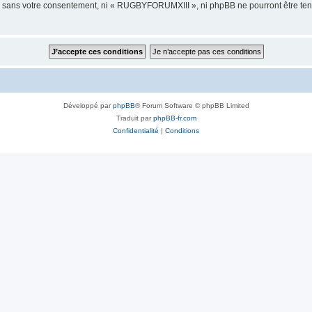
tie sans votre consentement, ni « RUGBYFORUMXIII », ni phpBB ne pourront être te
Développé par
phpBB
® Forum Software © phpBB Limited
Traduit par
phpBB-fr.com
Confidentialité
|
Conditions