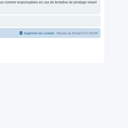
nus comme responsables en cas de tentative de piratage visant
Supprimer les cookies
Heures au format
UTC+02:00