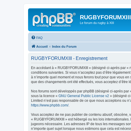
RUGBYFORUMXIII
Le forum du rugby à XIII
FAQ
Accueil
Index du Forum
RUGBYFORUMXIII - Enregistrement
En accédant à « RUGBYFORUMXIII » (désigné ci-après par « nou
conditions suivantes. Si vous n’acceptez pas d’être légalemen
à n’importe quel moment et nous ferons tout pour que vous en s
que des changements ont été effectués, vous acceptez d’être l
Nos forums sont développés par phpBB (désigné ci-après par « i
sous la licence «
GNU General Public License v2
» (désigné ci
Limited n’est pas responsable de ce que nous acceptons ou n’
https://www.phpbb.com/
.
Vous acceptez de ne pas publier de contenu abusif, obscène, vu
« RUGBYFORUMXIII » est hébergé ou les lois internationales. Le
jugeons nécessaire. Les adresses IP de tous les messages son
n’importe quel sujet lorsque nous estimons que cela est néces