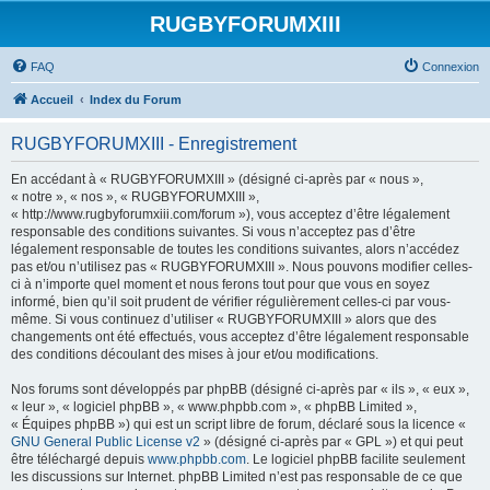
RUGBYFORUMXIII
FAQ
Connexion
Accueil
Index du Forum
RUGBYFORUMXIII - Enregistrement
En accédant à « RUGBYFORUMXIII » (désigné ci-après par « nous »,
« notre », « nos », « RUGBYFORUMXIII »,
« http://www.rugbyforumxiii.com/forum »), vous acceptez d’être légalement
responsable des conditions suivantes. Si vous n’acceptez pas d’être
légalement responsable de toutes les conditions suivantes, alors n’accédez
pas et/ou n’utilisez pas « RUGBYFORUMXIII ». Nous pouvons modifier celles-
ci à n’importe quel moment et nous ferons tout pour que vous en soyez
informé, bien qu’il soit prudent de vérifier régulièrement celles-ci par vous-
même. Si vous continuez d’utiliser « RUGBYFORUMXIII » alors que des
changements ont été effectués, vous acceptez d’être légalement responsable
des conditions découlant des mises à jour et/ou modifications.
Nos forums sont développés par phpBB (désigné ci-après par « ils », « eux »,
« leur », « logiciel phpBB », « www.phpbb.com », « phpBB Limited »,
« Équipes phpBB ») qui est un script libre de forum, déclaré sous la licence «
GNU General Public License v2
» (désigné ci-après par « GPL ») et qui peut
être téléchargé depuis
www.phpbb.com
. Le logiciel phpBB facilite seulement
les discussions sur Internet. phpBB Limited n’est pas responsable de ce que