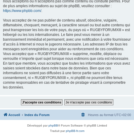
nous acceptons ou n’acceptons pas comme contenu ou conduite permis. Pour
de plus amples informations au sujet de phpBB, veuillez consulter :
https://www.phpbb.com/
.
Vous acceptez de ne pas publier de contenu abusif, obscène, vulgaire,
diffamatoire, choquant, menaçant, à caractère sexuel ou tout autre contenu qui
peut transgresser les lois de votre pays, du pays où « RUGBYFORUMXIII » est
hébergé ou les lois internationales. Le faire peut vous mener à un
bannissement immédiat et permanent, avec une notification à votre fournisseur
d’accès à Internet si nous le jugeons nécessaire. Les adresses IP de tous les
messages sont enregistrées pour aider au renforcement de ces conditions.
Vous acceptez que « RUGBYFORUMXIII » supprime, modifie, déplace ou
verrouille n’importe quel sujet lorsque nous estimons que cela est nécessaire.
En tant que membre, vous acceptez que toutes les informations que vous avez
saisies soient stockées dans notre base de données. Bien que ces
informations ne soient pas diffusées à une tierce partie sans votre
consentement, ni « RUGBYFORUMXIII », ni phpBB ne pourront être tenus
comme responsables en cas de tentative de piratage visant à compromettre
les données.
Accueil
Index du Forum
Heures au format
UTC+02:00
Développé par
phpBB
® Forum Software © phpBB Limited
Traduit par
phpBB-fr.com