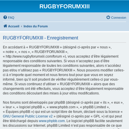
RUGBYFORUMXIII
FAQ
Connexion
Accueil
Index du Forum
RUGBYFORUMXIII - Enregistrement
En accédant à « RUGBYFORUMXIII » (désigné ci-après par « nous »,
« notre », « nos », « RUGBYFORUMXIII »,
« http://www.rugbyforumxiii.com/forum »), vous acceptez d’être légalement
responsable des conditions suivantes. Si vous n’acceptez pas d’être
légalement responsable de toutes les conditions suivantes, alors n’accédez
pas et/ou n’utilisez pas « RUGBYFORUMXIII ». Nous pouvons modifier celles-
ci à n’importe quel moment et nous ferons tout pour que vous en soyez
informé, bien qu’il soit prudent de vérifier régulièrement celles-ci par vous-
même. Si vous continuez d’utiliser « RUGBYFORUMXIII » alors que des
changements ont été effectués, vous acceptez d’être légalement responsable
des conditions découlant des mises à jour et/ou modifications.
Nos forums sont développés par phpBB (désigné ci-après par « ils », « eux »,
« leur », « logiciel phpBB », « www.phpbb.com », « phpBB Limited »,
« Équipes phpBB ») qui est un script libre de forum, déclaré sous la licence «
GNU General Public License v2
» (désigné ci-après par « GPL ») et qui peut
être téléchargé depuis
www.phpbb.com
. Le logiciel phpBB facilite seulement
les discussions sur Internet. phpBB Limited n’est pas responsable de ce que