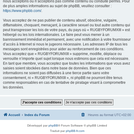
nous acceptons ou n’acceptons pas comme contenu ou conduite permis. Pour
de plus amples informations au sujet de phpBB, veuillez consulter :
https://www.phpbb.com/
.
Vous acceptez de ne pas publier de contenu abusif, obscène, vulgaire,
diffamatoire, choquant, menaçant, à caractère sexuel ou tout autre contenu qui
peut transgresser les lois de votre pays, du pays où « RUGBYFORUMXIII » est
hébergé ou les lois internationales. Le faire peut vous mener à un
bannissement immédiat et permanent, avec une notification à votre fournisseur
d’accès à Internet si nous le jugeons nécessaire. Les adresses IP de tous les
messages sont enregistrées pour aider au renforcement de ces conditions.
Vous acceptez que « RUGBYFORUMXIII » supprime, modifie, déplace ou
verrouille n’importe quel sujet lorsque nous estimons que cela est nécessaire.
En tant que membre, vous acceptez que toutes les informations que vous avez
saisies soient stockées dans notre base de données. Bien que ces
informations ne soient pas diffusées à une tierce partie sans votre
consentement, ni « RUGBYFORUMXIII », ni phpBB ne pourront être tenus
comme responsables en cas de tentative de piratage visant à compromettre
les données.
Accueil
Index du Forum
Heures au format
UTC+02:00
Développé par
phpBB
® Forum Software © phpBB Limited
Traduit par
phpBB-fr.com