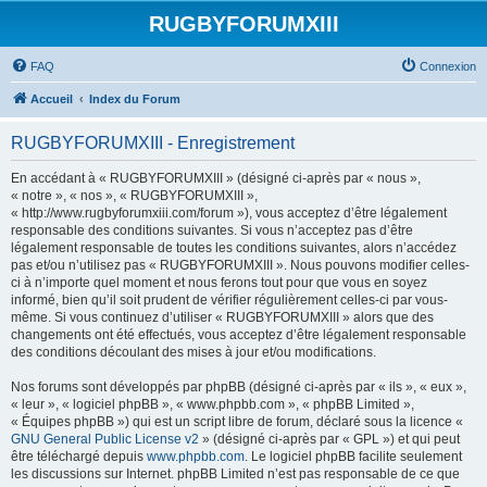
RUGBYFORUMXIII
FAQ
Connexion
Accueil
Index du Forum
RUGBYFORUMXIII - Enregistrement
En accédant à « RUGBYFORUMXIII » (désigné ci-après par « nous »,
« notre », « nos », « RUGBYFORUMXIII »,
« http://www.rugbyforumxiii.com/forum »), vous acceptez d’être légalement
responsable des conditions suivantes. Si vous n’acceptez pas d’être
légalement responsable de toutes les conditions suivantes, alors n’accédez
pas et/ou n’utilisez pas « RUGBYFORUMXIII ». Nous pouvons modifier celles-
ci à n’importe quel moment et nous ferons tout pour que vous en soyez
informé, bien qu’il soit prudent de vérifier régulièrement celles-ci par vous-
même. Si vous continuez d’utiliser « RUGBYFORUMXIII » alors que des
changements ont été effectués, vous acceptez d’être légalement responsable
des conditions découlant des mises à jour et/ou modifications.
Nos forums sont développés par phpBB (désigné ci-après par « ils », « eux »,
« leur », « logiciel phpBB », « www.phpbb.com », « phpBB Limited »,
« Équipes phpBB ») qui est un script libre de forum, déclaré sous la licence «
GNU General Public License v2
» (désigné ci-après par « GPL ») et qui peut
être téléchargé depuis
www.phpbb.com
. Le logiciel phpBB facilite seulement
les discussions sur Internet. phpBB Limited n’est pas responsable de ce que