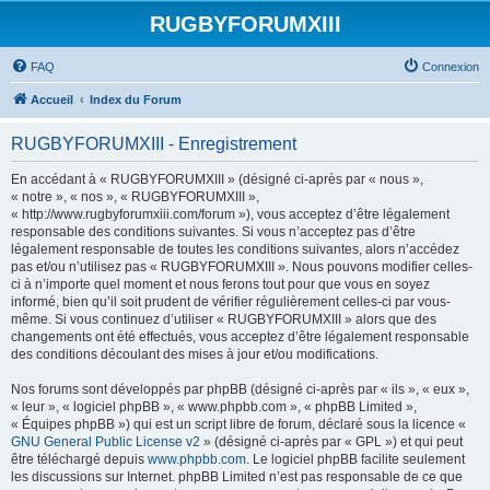
RUGBYFORUMXIII
FAQ
Connexion
Accueil
Index du Forum
RUGBYFORUMXIII - Enregistrement
En accédant à « RUGBYFORUMXIII » (désigné ci-après par « nous »,
« notre », « nos », « RUGBYFORUMXIII »,
« http://www.rugbyforumxiii.com/forum »), vous acceptez d’être légalement
responsable des conditions suivantes. Si vous n’acceptez pas d’être
légalement responsable de toutes les conditions suivantes, alors n’accédez
pas et/ou n’utilisez pas « RUGBYFORUMXIII ». Nous pouvons modifier celles-
ci à n’importe quel moment et nous ferons tout pour que vous en soyez
informé, bien qu’il soit prudent de vérifier régulièrement celles-ci par vous-
même. Si vous continuez d’utiliser « RUGBYFORUMXIII » alors que des
changements ont été effectués, vous acceptez d’être légalement responsable
des conditions découlant des mises à jour et/ou modifications.
Nos forums sont développés par phpBB (désigné ci-après par « ils », « eux »,
« leur », « logiciel phpBB », « www.phpbb.com », « phpBB Limited »,
« Équipes phpBB ») qui est un script libre de forum, déclaré sous la licence «
GNU General Public License v2
» (désigné ci-après par « GPL ») et qui peut
être téléchargé depuis
www.phpbb.com
. Le logiciel phpBB facilite seulement
les discussions sur Internet. phpBB Limited n’est pas responsable de ce que