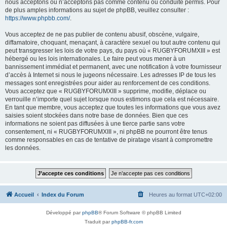
nous acceptons ou n’acceptons pas comme contenu ou conduite permis. Pour
de plus amples informations au sujet de phpBB, veuillez consulter :
https://www.phpbb.com/
.
Vous acceptez de ne pas publier de contenu abusif, obscène, vulgaire,
diffamatoire, choquant, menaçant, à caractère sexuel ou tout autre contenu qui
peut transgresser les lois de votre pays, du pays où « RUGBYFORUMXIII » est
hébergé ou les lois internationales. Le faire peut vous mener à un
bannissement immédiat et permanent, avec une notification à votre fournisseur
d’accès à Internet si nous le jugeons nécessaire. Les adresses IP de tous les
messages sont enregistrées pour aider au renforcement de ces conditions.
Vous acceptez que « RUGBYFORUMXIII » supprime, modifie, déplace ou
verrouille n’importe quel sujet lorsque nous estimons que cela est nécessaire.
En tant que membre, vous acceptez que toutes les informations que vous avez
saisies soient stockées dans notre base de données. Bien que ces
informations ne soient pas diffusées à une tierce partie sans votre
consentement, ni « RUGBYFORUMXIII », ni phpBB ne pourront être tenus
comme responsables en cas de tentative de piratage visant à compromettre
les données.
Accueil
Index du Forum
Heures au format
UTC+02:00
Développé par
phpBB
® Forum Software © phpBB Limited
Traduit par
phpBB-fr.com