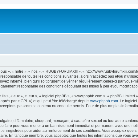
s », « notre », « nos », « RUGBYFORUMXIII », « http://www.rugbyforumxiii.com/f
t responsable de toutes les conditions suivantes, alors n’accédez pas et/ou n’uti
oyez informé, bien qu’il soit prudent de vérifier régulièrement celles-ci par vous
également responsable des conditions découlant des mises à jour et/ou modificatio
ls », « eux », « leur », « logiciel phpBB », « www.phpbb.com », « phpBB Limited »,
-après par « GPL ») et qui peut être téléchargé depuis
www.phpbb.com
. Le logicie
acceptons pas comme contenu ou conduite permis. Pour de plus amples informations
lgaire, diffamatoire, choquant, menaçant, à caractère sexuel ou tout autre contenu 
 faire peut vous mener à un bannissement immédiat et permanent, avec une notifica
t enregistrées pour aider au renforcement de ces conditions. Vous acceptez que 
saire. En tant que membre, vous acceptez que toutes les informations que vous av