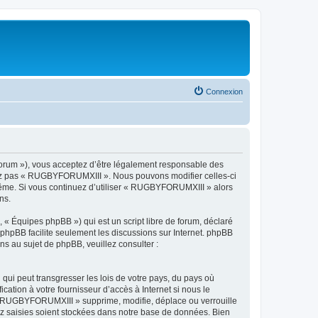
Connexion
orum »), vous acceptez d’être légalement responsable des
lisez pas « RUGBYFORUMXIII ». Nous pouvons modifier celles-ci
-même. Si vous continuez d’utiliser « RUGBYFORUMXIII » alors
ns.
 « Équipes phpBB ») qui est un script libre de forum, déclaré
l phpBB facilite seulement les discussions sur Internet. phpBB
 au sujet de phpBB, veuillez consulter :
qui peut transgresser les lois de votre pays, du pays où
tion à votre fournisseur d’accès à Internet si nous le
« RUGBYFORUMXIII » supprime, modifie, déplace ou verrouille
ez saisies soient stockées dans notre base de données. Bien