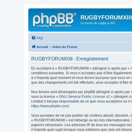
RUGBYFORUMXIII
Le forum du rugby à XIII
FAQ
Accueil
Index du Forum
RUGBYFORUMXIII - Enregistrement
En accédant à « RUGBYFORUMXIII » (désigné ci-après par « nou
conditions suivantes. Si vous n’acceptez pas d’être légalemen
à n’importe quel moment et nous ferons tout pour que vous en s
que des changements ont été effectués, vous acceptez d’être l
Nos forums sont développés par phpBB (désigné ci-après par « i
sous la licence «
GNU General Public License v2
» (désigné ci
Limited n’est pas responsable de ce que nous acceptons ou n’
https://www.phpbb.com/
.
Vous acceptez de ne pas publier de contenu abusif, obscène, vu
« RUGBYFORUMXIII » est hébergé ou les lois internationales. Le
jugeons nécessaire. Les adresses IP de tous les messages son
n’importe quel sujet lorsque nous estimons que cela est néces