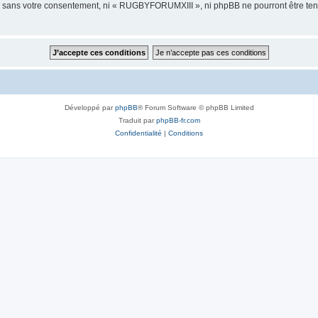
tie sans votre consentement, ni « RUGBYFORUMXIII », ni phpBB ne pourront être te
Développé par
phpBB
® Forum Software © phpBB Limited
Traduit par
phpBB-fr.com
Confidentialité
|
Conditions