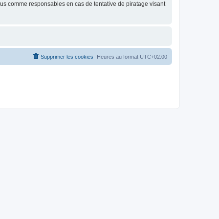
nus comme responsables en cas de tentative de piratage visant
Supprimer les cookies
Heures au format
UTC+02:00