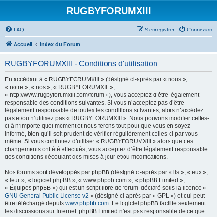
RUGBYFORUMXIII
FAQ
S’enregistrer
Connexion
Accueil
Index du Forum
RUGBYFORUMXIII - Conditions d’utilisation
En accédant à « RUGBYFORUMXIII » (désigné ci-après par « nous »,
« notre », « nos », « RUGBYFORUMXIII »,
« http://www.rugbyforumxiii.com/forum »), vous acceptez d’être légalement
responsable des conditions suivantes. Si vous n’acceptez pas d’être
légalement responsable de toutes les conditions suivantes, alors n’accédez
pas et/ou n’utilisez pas « RUGBYFORUMXIII ». Nous pouvons modifier celles-
ci à n’importe quel moment et nous ferons tout pour que vous en soyez
informé, bien qu’il soit prudent de vérifier régulièrement celles-ci par vous-
même. Si vous continuez d’utiliser « RUGBYFORUMXIII » alors que des
changements ont été effectués, vous acceptez d’être légalement responsable
des conditions découlant des mises à jour et/ou modifications.
Nos forums sont développés par phpBB (désigné ci-après par « ils », « eux »,
« leur », « logiciel phpBB », « www.phpbb.com », « phpBB Limited »,
« Équipes phpBB ») qui est un script libre de forum, déclaré sous la licence «
GNU General Public License v2
» (désigné ci-après par « GPL ») et qui peut
être téléchargé depuis
www.phpbb.com
. Le logiciel phpBB facilite seulement
les discussions sur Internet. phpBB Limited n’est pas responsable de ce que