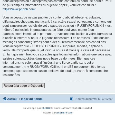
nous acceptons ou n’acceptons pas comme contenu ou conduite permis. Pour
de plus amples informations au sujet de phpBB, veuillez consulter :
https://www.phpbb.com/
.
Vous acceptez de ne pas publier de contenu abusif, obscène, vulgaire,
diffamatoire, choquant, menaçant, à caractère sexuel ou tout autre contenu qui
peut transgresser les lois de votre pays, du pays où « RUGBYFORUMXIII » est
hébergé ou les lois internationales. Le faire peut vous mener à un
bannissement immédiat et permanent, avec une notification à votre fournisseur
d’accès à Internet si nous le jugeons nécessaire. Les adresses IP de tous les
messages sont enregistrées pour aider au renforcement de ces conditions.
Vous acceptez que « RUGBYFORUMXIII » supprime, modifie, déplace ou
verrouille n’importe quel sujet lorsque nous estimons que cela est nécessaire.
En tant que membre, vous acceptez que toutes les informations que vous avez
saisies soient stockées dans notre base de données. Bien que ces
informations ne soient pas diffusées à une tierce partie sans votre
consentement, ni « RUGBYFORUMXIII », ni phpBB ne pourront être tenus
comme responsables en cas de tentative de piratage visant à compromettre
les données.
Retour à la page précédente
Accueil
Index du Forum
Heures au format
UTC+02:00
Développé par
phpBB
® Forum Software © phpBB Limited
Traduit par
phpBB-fr.com