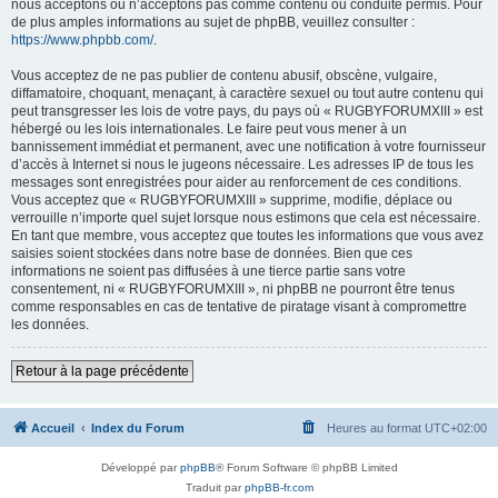
nous acceptons ou n’acceptons pas comme contenu ou conduite permis. Pour
de plus amples informations au sujet de phpBB, veuillez consulter :
https://www.phpbb.com/
.
Vous acceptez de ne pas publier de contenu abusif, obscène, vulgaire,
diffamatoire, choquant, menaçant, à caractère sexuel ou tout autre contenu qui
peut transgresser les lois de votre pays, du pays où « RUGBYFORUMXIII » est
hébergé ou les lois internationales. Le faire peut vous mener à un
bannissement immédiat et permanent, avec une notification à votre fournisseur
d’accès à Internet si nous le jugeons nécessaire. Les adresses IP de tous les
messages sont enregistrées pour aider au renforcement de ces conditions.
Vous acceptez que « RUGBYFORUMXIII » supprime, modifie, déplace ou
verrouille n’importe quel sujet lorsque nous estimons que cela est nécessaire.
En tant que membre, vous acceptez que toutes les informations que vous avez
saisies soient stockées dans notre base de données. Bien que ces
informations ne soient pas diffusées à une tierce partie sans votre
consentement, ni « RUGBYFORUMXIII », ni phpBB ne pourront être tenus
comme responsables en cas de tentative de piratage visant à compromettre
les données.
Retour à la page précédente
Accueil
Index du Forum
Heures au format
UTC+02:00
Développé par
phpBB
® Forum Software © phpBB Limited
Traduit par
phpBB-fr.com