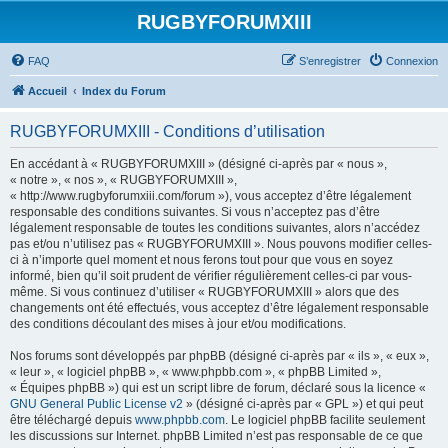
RUGBYFORUMXIII
FAQ
S’enregistrer
Connexion
Accueil
Index du Forum
RUGBYFORUMXIII - Conditions d’utilisation
En accédant à « RUGBYFORUMXIII » (désigné ci-après par « nous »,
« notre », « nos », « RUGBYFORUMXIII »,
« http://www.rugbyforumxiii.com/forum »), vous acceptez d’être légalement
responsable des conditions suivantes. Si vous n’acceptez pas d’être
légalement responsable de toutes les conditions suivantes, alors n’accédez
pas et/ou n’utilisez pas « RUGBYFORUMXIII ». Nous pouvons modifier celles-
ci à n’importe quel moment et nous ferons tout pour que vous en soyez
informé, bien qu’il soit prudent de vérifier régulièrement celles-ci par vous-
même. Si vous continuez d’utiliser « RUGBYFORUMXIII » alors que des
changements ont été effectués, vous acceptez d’être légalement responsable
des conditions découlant des mises à jour et/ou modifications.
Nos forums sont développés par phpBB (désigné ci-après par « ils », « eux »,
« leur », « logiciel phpBB », « www.phpbb.com », « phpBB Limited »,
« Équipes phpBB ») qui est un script libre de forum, déclaré sous la licence «
GNU General Public License v2
» (désigné ci-après par « GPL ») et qui peut
être téléchargé depuis
www.phpbb.com
. Le logiciel phpBB facilite seulement
les discussions sur Internet. phpBB Limited n’est pas responsable de ce que