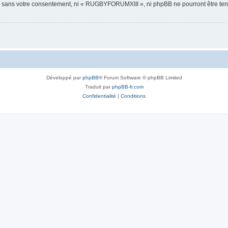
tie sans votre consentement, ni « RUGBYFORUMXIII », ni phpBB ne pourront être te
Développé par
phpBB
® Forum Software © phpBB Limited
Traduit par
phpBB-fr.com
Confidentialité
|
Conditions