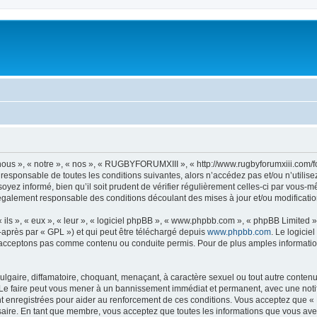
s », « notre », « nos », « RUGBYFORUMXIII », « http://www.rugbyforumxiii.com/f
t responsable de toutes les conditions suivantes, alors n’accédez pas et/ou n’uti
oyez informé, bien qu’il soit prudent de vérifier régulièrement celles-ci par vous
également responsable des conditions découlant des mises à jour et/ou modificatio
ls », « eux », « leur », « logiciel phpBB », « www.phpbb.com », « phpBB Limited »,
-après par « GPL ») et qui peut être téléchargé depuis
www.phpbb.com
. Le logicie
acceptons pas comme contenu ou conduite permis. Pour de plus amples informations
lgaire, diffamatoire, choquant, menaçant, à caractère sexuel ou tout autre contenu 
 faire peut vous mener à un bannissement immédiat et permanent, avec une notifica
t enregistrées pour aider au renforcement de ces conditions. Vous acceptez que 
saire. En tant que membre, vous acceptez que toutes les informations que vous av