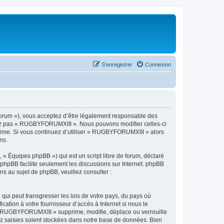
S’enregistrer
Connexion
orum »), vous acceptez d’être légalement responsable des
lisez pas « RUGBYFORUMXIII ». Nous pouvons modifier celles-ci
-même. Si vous continuez d’utiliser « RUGBYFORUMXIII » alors
ns.
 « Équipes phpBB ») qui est un script libre de forum, déclaré
l phpBB facilite seulement les discussions sur Internet. phpBB
 au sujet de phpBB, veuillez consulter :
qui peut transgresser les lois de votre pays, du pays où
tion à votre fournisseur d’accès à Internet si nous le
« RUGBYFORUMXIII » supprime, modifie, déplace ou verrouille
ez saisies soient stockées dans notre base de données. Bien