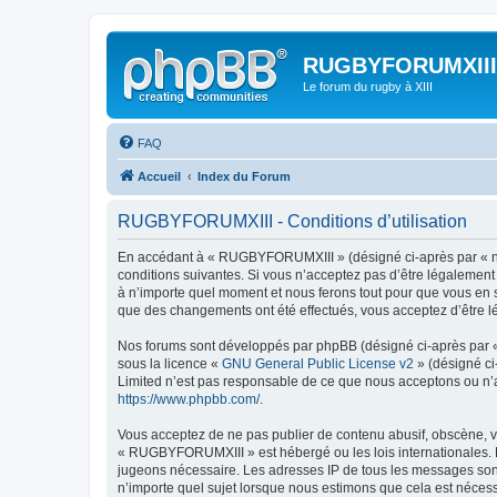
RUGBYFORUMXIII
Le forum du rugby à XIII
FAQ
Accueil
Index du Forum
RUGBYFORUMXIII - Conditions d’utilisation
En accédant à « RUGBYFORUMXIII » (désigné ci-après par « nou
conditions suivantes. Si vous n’acceptez pas d’être légalemen
à n’importe quel moment et nous ferons tout pour que vous en s
que des changements ont été effectués, vous acceptez d’être l
Nos forums sont développés par phpBB (désigné ci-après par « i
sous la licence «
GNU General Public License v2
» (désigné ci
Limited n’est pas responsable de ce que nous acceptons ou n’
https://www.phpbb.com/
.
Vous acceptez de ne pas publier de contenu abusif, obscène, vu
« RUGBYFORUMXIII » est hébergé ou les lois internationales. Le
jugeons nécessaire. Les adresses IP de tous les messages son
n’importe quel sujet lorsque nous estimons que cela est néces