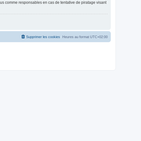
nus comme responsables en cas de tentative de piratage visant
Supprimer les cookies
Heures au format
UTC+02:00