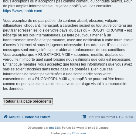
nous acceptons ou n’acceptons pas comme contenu ou conduite permis. Pour
de plus amples informations au sujet de phpBB, veuillez consulter :
https://www.phpbb.com/
.
Vous acceptez de ne pas publier de contenu abusif, obscène, vulgaire,
diffamatoire, choquant, menaçant, à caractère sexuel ou tout autre contenu qui
peut transgresser les lois de votre pays, du pays où « RUGBYFORUMXIII » est
hébergé ou les lois internationales. Le faire peut vous mener à un
bannissement immédiat et permanent, avec une notification à votre fournisseur
d’accès à Internet si nous le jugeons nécessaire. Les adresses IP de tous les
messages sont enregistrées pour aider au renforcement de ces conditions.
Vous acceptez que « RUGBYFORUMXIII » supprime, modifie, déplace ou
verrouille n’importe quel sujet lorsque nous estimons que cela est nécessaire.
En tant que membre, vous acceptez que toutes les informations que vous avez
saisies soient stockées dans notre base de données. Bien que ces
informations ne soient pas diffusées à une tierce partie sans votre
consentement, ni « RUGBYFORUMXIII », ni phpBB ne pourront être tenus
comme responsables en cas de tentative de piratage visant à compromettre
les données.
Retour à la page précédente
Accueil
Index du Forum
Heures au format
UTC+02:00
Développé par
phpBB
® Forum Software © phpBB Limited
Traduit par
phpBB-fr.com