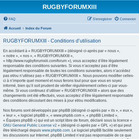
RUGBYFORUMXIII
FAQ
S’enregistrer
Connexion
Accueil
Index du Forum
RUGBYFORUMXIII - Conditions d’utilisation
En accédant à « RUGBYFORUMXIII » (désigné ci-après par « nous »,
« notre », « nos », « RUGBYFORUMXIII »,
« http://www.rugbyforumxiii.com/forum »), vous acceptez d’être légalement
responsable des conditions suivantes. Si vous n’acceptez pas d’être
légalement responsable de toutes les conditions suivantes, alors n’accédez
pas et/ou n’utilisez pas « RUGBYFORUMXIII ». Nous pouvons modifier celles-
ci à n’importe quel moment et nous ferons tout pour que vous en soyez
informé, bien qu’il soit prudent de vérifier régulièrement celles-ci par vous-
même. Si vous continuez d’utiliser « RUGBYFORUMXIII » alors que des
changements ont été effectués, vous acceptez d’être légalement responsable
des conditions découlant des mises à jour et/ou modifications.
Nos forums sont développés par phpBB (désigné ci-après par « ils », « eux »,
« leur », « logiciel phpBB », « www.phpbb.com », « phpBB Limited »,
« Équipes phpBB ») qui est un script libre de forum, déclaré sous la licence «
GNU General Public License v2
» (désigné ci-après par « GPL ») et qui peut
être téléchargé depuis
www.phpbb.com
. Le logiciel phpBB facilite seulement
les discussions sur Internet. phpBB Limited n’est pas responsable de ce que