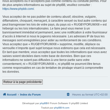
nous acceptons ou n’acceptons pas comme contenu ou conduite permis. Pour
de plus amples informations au sujet de phpBB, veuillez consulter :
https://www.phpbb.com/
.
Vous acceptez de ne pas publier de contenu abusif, obscène, vulgaire,
diffamatoire, choquant, menaçant, à caractère sexuel ou tout autre contenu qui
peut transgresser les lois de votre pays, du pays où « RUGBYFORUMXIII » est
hébergé ou les lois internationales. Le faire peut vous mener à un
bannissement immédiat et permanent, avec une notification à votre fournisseur
d’accès à Internet si nous le jugeons nécessaire. Les adresses IP de tous les
messages sont enregistrées pour aider au renforcement de ces conditions.
Vous acceptez que « RUGBYFORUMXIII » supprime, modifie, déplace ou
verrouille n’importe quel sujet lorsque nous estimons que cela est nécessaire.
En tant que membre, vous acceptez que toutes les informations que vous avez
saisies soient stockées dans notre base de données. Bien que ces
informations ne soient pas diffusées à une tierce partie sans votre
consentement, ni « RUGBYFORUMXIII », ni phpBB ne pourront être tenus
comme responsables en cas de tentative de piratage visant à compromettre
les données.
Retour à la page précédente
Accueil
Index du Forum
Heures au format
UTC+02:00
Développé par
phpBB
® Forum Software © phpBB Limited
Traduit par
phpBB-fr.com