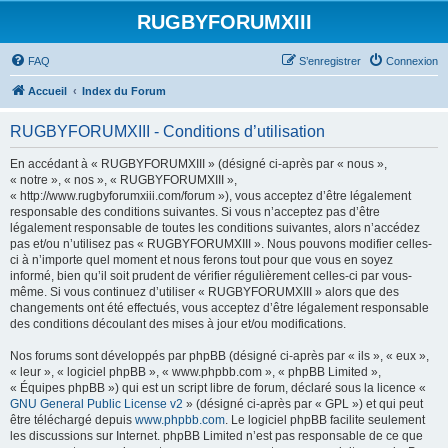
RUGBYFORUMXIII
FAQ
S’enregistrer
Connexion
Accueil
Index du Forum
RUGBYFORUMXIII - Conditions d’utilisation
En accédant à « RUGBYFORUMXIII » (désigné ci-après par « nous »,
« notre », « nos », « RUGBYFORUMXIII »,
« http://www.rugbyforumxiii.com/forum »), vous acceptez d’être légalement
responsable des conditions suivantes. Si vous n’acceptez pas d’être
légalement responsable de toutes les conditions suivantes, alors n’accédez
pas et/ou n’utilisez pas « RUGBYFORUMXIII ». Nous pouvons modifier celles-
ci à n’importe quel moment et nous ferons tout pour que vous en soyez
informé, bien qu’il soit prudent de vérifier régulièrement celles-ci par vous-
même. Si vous continuez d’utiliser « RUGBYFORUMXIII » alors que des
changements ont été effectués, vous acceptez d’être légalement responsable
des conditions découlant des mises à jour et/ou modifications.
Nos forums sont développés par phpBB (désigné ci-après par « ils », « eux »,
« leur », « logiciel phpBB », « www.phpbb.com », « phpBB Limited »,
« Équipes phpBB ») qui est un script libre de forum, déclaré sous la licence «
GNU General Public License v2
» (désigné ci-après par « GPL ») et qui peut
être téléchargé depuis
www.phpbb.com
. Le logiciel phpBB facilite seulement
les discussions sur Internet. phpBB Limited n’est pas responsable de ce que