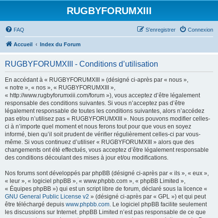
RUGBYFORUMXIII
FAQ
S’enregistrer
Connexion
Accueil
Index du Forum
RUGBYFORUMXIII - Conditions d’utilisation
En accédant à « RUGBYFORUMXIII » (désigné ci-après par « nous »,
« notre », « nos », « RUGBYFORUMXIII »,
« http://www.rugbyforumxiii.com/forum »), vous acceptez d’être légalement
responsable des conditions suivantes. Si vous n’acceptez pas d’être
légalement responsable de toutes les conditions suivantes, alors n’accédez
pas et/ou n’utilisez pas « RUGBYFORUMXIII ». Nous pouvons modifier celles-
ci à n’importe quel moment et nous ferons tout pour que vous en soyez
informé, bien qu’il soit prudent de vérifier régulièrement celles-ci par vous-
même. Si vous continuez d’utiliser « RUGBYFORUMXIII » alors que des
changements ont été effectués, vous acceptez d’être légalement responsable
des conditions découlant des mises à jour et/ou modifications.
Nos forums sont développés par phpBB (désigné ci-après par « ils », « eux »,
« leur », « logiciel phpBB », « www.phpbb.com », « phpBB Limited »,
« Équipes phpBB ») qui est un script libre de forum, déclaré sous la licence «
GNU General Public License v2
» (désigné ci-après par « GPL ») et qui peut
être téléchargé depuis
www.phpbb.com
. Le logiciel phpBB facilite seulement
les discussions sur Internet. phpBB Limited n’est pas responsable de ce que