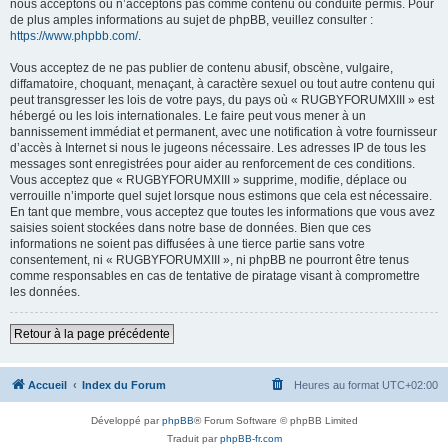
nous acceptons ou n’acceptons pas comme contenu ou conduite permis. Pour
de plus amples informations au sujet de phpBB, veuillez consulter :
https://www.phpbb.com/
.
Vous acceptez de ne pas publier de contenu abusif, obscène, vulgaire,
diffamatoire, choquant, menaçant, à caractère sexuel ou tout autre contenu qui
peut transgresser les lois de votre pays, du pays où « RUGBYFORUMXIII » est
hébergé ou les lois internationales. Le faire peut vous mener à un
bannissement immédiat et permanent, avec une notification à votre fournisseur
d’accès à Internet si nous le jugeons nécessaire. Les adresses IP de tous les
messages sont enregistrées pour aider au renforcement de ces conditions.
Vous acceptez que « RUGBYFORUMXIII » supprime, modifie, déplace ou
verrouille n’importe quel sujet lorsque nous estimons que cela est nécessaire.
En tant que membre, vous acceptez que toutes les informations que vous avez
saisies soient stockées dans notre base de données. Bien que ces
informations ne soient pas diffusées à une tierce partie sans votre
consentement, ni « RUGBYFORUMXIII », ni phpBB ne pourront être tenus
comme responsables en cas de tentative de piratage visant à compromettre
les données.
Retour à la page précédente
Accueil
Index du Forum
Heures au format
UTC+02:00
Développé par
phpBB
® Forum Software © phpBB Limited
Traduit par
phpBB-fr.com