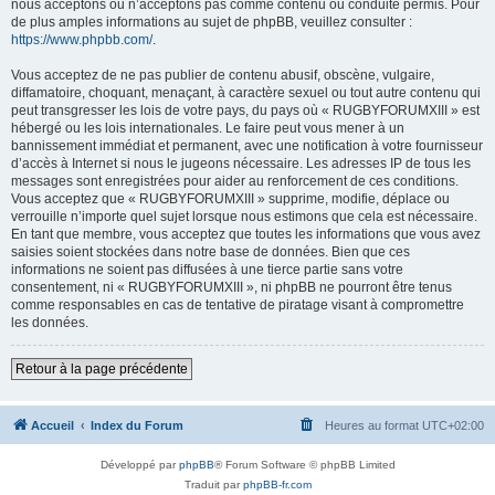
nous acceptons ou n’acceptons pas comme contenu ou conduite permis. Pour
de plus amples informations au sujet de phpBB, veuillez consulter :
https://www.phpbb.com/
.
Vous acceptez de ne pas publier de contenu abusif, obscène, vulgaire,
diffamatoire, choquant, menaçant, à caractère sexuel ou tout autre contenu qui
peut transgresser les lois de votre pays, du pays où « RUGBYFORUMXIII » est
hébergé ou les lois internationales. Le faire peut vous mener à un
bannissement immédiat et permanent, avec une notification à votre fournisseur
d’accès à Internet si nous le jugeons nécessaire. Les adresses IP de tous les
messages sont enregistrées pour aider au renforcement de ces conditions.
Vous acceptez que « RUGBYFORUMXIII » supprime, modifie, déplace ou
verrouille n’importe quel sujet lorsque nous estimons que cela est nécessaire.
En tant que membre, vous acceptez que toutes les informations que vous avez
saisies soient stockées dans notre base de données. Bien que ces
informations ne soient pas diffusées à une tierce partie sans votre
consentement, ni « RUGBYFORUMXIII », ni phpBB ne pourront être tenus
comme responsables en cas de tentative de piratage visant à compromettre
les données.
Retour à la page précédente
Accueil
Index du Forum
Heures au format
UTC+02:00
Développé par
phpBB
® Forum Software © phpBB Limited
Traduit par
phpBB-fr.com