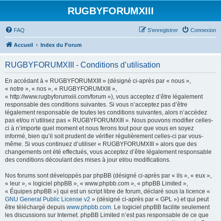
RUGBYFORUMXIII
FAQ
S’enregistrer
Connexion
Accueil
Index du Forum
RUGBYFORUMXIII - Conditions d’utilisation
En accédant à « RUGBYFORUMXIII » (désigné ci-après par « nous »,
« notre », « nos », « RUGBYFORUMXIII »,
« http://www.rugbyforumxiii.com/forum »), vous acceptez d’être légalement
responsable des conditions suivantes. Si vous n’acceptez pas d’être
légalement responsable de toutes les conditions suivantes, alors n’accédez
pas et/ou n’utilisez pas « RUGBYFORUMXIII ». Nous pouvons modifier celles-
ci à n’importe quel moment et nous ferons tout pour que vous en soyez
informé, bien qu’il soit prudent de vérifier régulièrement celles-ci par vous-
même. Si vous continuez d’utiliser « RUGBYFORUMXIII » alors que des
changements ont été effectués, vous acceptez d’être légalement responsable
des conditions découlant des mises à jour et/ou modifications.
Nos forums sont développés par phpBB (désigné ci-après par « ils », « eux »,
« leur », « logiciel phpBB », « www.phpbb.com », « phpBB Limited »,
« Équipes phpBB ») qui est un script libre de forum, déclaré sous la licence «
GNU General Public License v2
» (désigné ci-après par « GPL ») et qui peut
être téléchargé depuis
www.phpbb.com
. Le logiciel phpBB facilite seulement
les discussions sur Internet. phpBB Limited n’est pas responsable de ce que