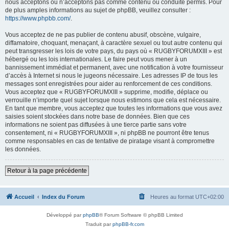
nous acceptons ou n’acceptons pas comme contenu ou conduite permis. Pour
de plus amples informations au sujet de phpBB, veuillez consulter :
https://www.phpbb.com/
.
Vous acceptez de ne pas publier de contenu abusif, obscène, vulgaire,
diffamatoire, choquant, menaçant, à caractère sexuel ou tout autre contenu qui
peut transgresser les lois de votre pays, du pays où « RUGBYFORUMXIII » est
hébergé ou les lois internationales. Le faire peut vous mener à un
bannissement immédiat et permanent, avec une notification à votre fournisseur
d’accès à Internet si nous le jugeons nécessaire. Les adresses IP de tous les
messages sont enregistrées pour aider au renforcement de ces conditions.
Vous acceptez que « RUGBYFORUMXIII » supprime, modifie, déplace ou
verrouille n’importe quel sujet lorsque nous estimons que cela est nécessaire.
En tant que membre, vous acceptez que toutes les informations que vous avez
saisies soient stockées dans notre base de données. Bien que ces
informations ne soient pas diffusées à une tierce partie sans votre
consentement, ni « RUGBYFORUMXIII », ni phpBB ne pourront être tenus
comme responsables en cas de tentative de piratage visant à compromettre
les données.
Retour à la page précédente
Accueil
Index du Forum
Heures au format
UTC+02:00
Développé par
phpBB
® Forum Software © phpBB Limited
Traduit par
phpBB-fr.com