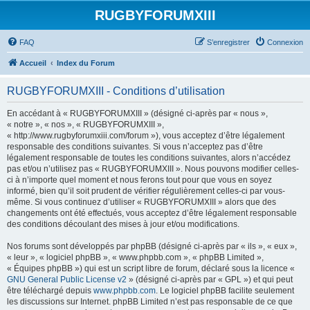
RUGBYFORUMXIII
FAQ
S’enregistrer
Connexion
Accueil
Index du Forum
RUGBYFORUMXIII - Conditions d’utilisation
En accédant à « RUGBYFORUMXIII » (désigné ci-après par « nous »,
« notre », « nos », « RUGBYFORUMXIII »,
« http://www.rugbyforumxiii.com/forum »), vous acceptez d’être légalement
responsable des conditions suivantes. Si vous n’acceptez pas d’être
légalement responsable de toutes les conditions suivantes, alors n’accédez
pas et/ou n’utilisez pas « RUGBYFORUMXIII ». Nous pouvons modifier celles-
ci à n’importe quel moment et nous ferons tout pour que vous en soyez
informé, bien qu’il soit prudent de vérifier régulièrement celles-ci par vous-
même. Si vous continuez d’utiliser « RUGBYFORUMXIII » alors que des
changements ont été effectués, vous acceptez d’être légalement responsable
des conditions découlant des mises à jour et/ou modifications.
Nos forums sont développés par phpBB (désigné ci-après par « ils », « eux »,
« leur », « logiciel phpBB », « www.phpbb.com », « phpBB Limited »,
« Équipes phpBB ») qui est un script libre de forum, déclaré sous la licence «
GNU General Public License v2
» (désigné ci-après par « GPL ») et qui peut
être téléchargé depuis
www.phpbb.com
. Le logiciel phpBB facilite seulement
les discussions sur Internet. phpBB Limited n’est pas responsable de ce que