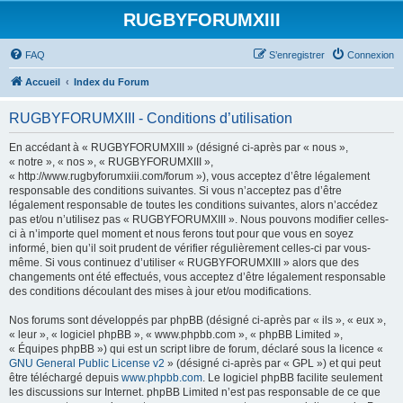
RUGBYFORUMXIII
FAQ
S’enregistrer
Connexion
Accueil
Index du Forum
RUGBYFORUMXIII - Conditions d’utilisation
En accédant à « RUGBYFORUMXIII » (désigné ci-après par « nous »,
« notre », « nos », « RUGBYFORUMXIII »,
« http://www.rugbyforumxiii.com/forum »), vous acceptez d’être légalement
responsable des conditions suivantes. Si vous n’acceptez pas d’être
légalement responsable de toutes les conditions suivantes, alors n’accédez
pas et/ou n’utilisez pas « RUGBYFORUMXIII ». Nous pouvons modifier celles-
ci à n’importe quel moment et nous ferons tout pour que vous en soyez
informé, bien qu’il soit prudent de vérifier régulièrement celles-ci par vous-
même. Si vous continuez d’utiliser « RUGBYFORUMXIII » alors que des
changements ont été effectués, vous acceptez d’être légalement responsable
des conditions découlant des mises à jour et/ou modifications.
Nos forums sont développés par phpBB (désigné ci-après par « ils », « eux »,
« leur », « logiciel phpBB », « www.phpbb.com », « phpBB Limited »,
« Équipes phpBB ») qui est un script libre de forum, déclaré sous la licence «
GNU General Public License v2
» (désigné ci-après par « GPL ») et qui peut
être téléchargé depuis
www.phpbb.com
. Le logiciel phpBB facilite seulement
les discussions sur Internet. phpBB Limited n’est pas responsable de ce que