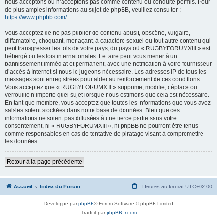
nous acceptons ou n’acceptons pas comme contenu ou conduite permis. Pour
de plus amples informations au sujet de phpBB, veuillez consulter :
https://www.phpbb.com/
.
Vous acceptez de ne pas publier de contenu abusif, obscène, vulgaire,
diffamatoire, choquant, menaçant, à caractère sexuel ou tout autre contenu qui
peut transgresser les lois de votre pays, du pays où « RUGBYFORUMXIII » est
hébergé ou les lois internationales. Le faire peut vous mener à un
bannissement immédiat et permanent, avec une notification à votre fournisseur
d’accès à Internet si nous le jugeons nécessaire. Les adresses IP de tous les
messages sont enregistrées pour aider au renforcement de ces conditions.
Vous acceptez que « RUGBYFORUMXIII » supprime, modifie, déplace ou
verrouille n’importe quel sujet lorsque nous estimons que cela est nécessaire.
En tant que membre, vous acceptez que toutes les informations que vous avez
saisies soient stockées dans notre base de données. Bien que ces
informations ne soient pas diffusées à une tierce partie sans votre
consentement, ni « RUGBYFORUMXIII », ni phpBB ne pourront être tenus
comme responsables en cas de tentative de piratage visant à compromettre
les données.
Retour à la page précédente
Accueil
Index du Forum
Heures au format
UTC+02:00
Développé par
phpBB
® Forum Software © phpBB Limited
Traduit par
phpBB-fr.com