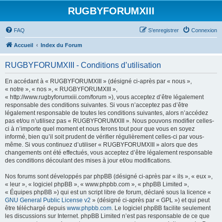
RUGBYFORUMXIII
FAQ
S’enregistrer
Connexion
Accueil
Index du Forum
RUGBYFORUMXIII - Conditions d’utilisation
En accédant à « RUGBYFORUMXIII » (désigné ci-après par « nous »,
« notre », « nos », « RUGBYFORUMXIII »,
« http://www.rugbyforumxiii.com/forum »), vous acceptez d’être légalement
responsable des conditions suivantes. Si vous n’acceptez pas d’être
légalement responsable de toutes les conditions suivantes, alors n’accédez
pas et/ou n’utilisez pas « RUGBYFORUMXIII ». Nous pouvons modifier celles-
ci à n’importe quel moment et nous ferons tout pour que vous en soyez
informé, bien qu’il soit prudent de vérifier régulièrement celles-ci par vous-
même. Si vous continuez d’utiliser « RUGBYFORUMXIII » alors que des
changements ont été effectués, vous acceptez d’être légalement responsable
des conditions découlant des mises à jour et/ou modifications.
Nos forums sont développés par phpBB (désigné ci-après par « ils », « eux »,
« leur », « logiciel phpBB », « www.phpbb.com », « phpBB Limited »,
« Équipes phpBB ») qui est un script libre de forum, déclaré sous la licence «
GNU General Public License v2
» (désigné ci-après par « GPL ») et qui peut
être téléchargé depuis
www.phpbb.com
. Le logiciel phpBB facilite seulement
les discussions sur Internet. phpBB Limited n’est pas responsable de ce que