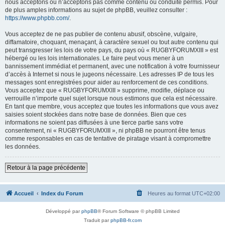
nous acceptons ou n’acceptons pas comme contenu ou conduite permis. Pour
de plus amples informations au sujet de phpBB, veuillez consulter :
https://www.phpbb.com/
.
Vous acceptez de ne pas publier de contenu abusif, obscène, vulgaire,
diffamatoire, choquant, menaçant, à caractère sexuel ou tout autre contenu qui
peut transgresser les lois de votre pays, du pays où « RUGBYFORUMXIII » est
hébergé ou les lois internationales. Le faire peut vous mener à un
bannissement immédiat et permanent, avec une notification à votre fournisseur
d’accès à Internet si nous le jugeons nécessaire. Les adresses IP de tous les
messages sont enregistrées pour aider au renforcement de ces conditions.
Vous acceptez que « RUGBYFORUMXIII » supprime, modifie, déplace ou
verrouille n’importe quel sujet lorsque nous estimons que cela est nécessaire.
En tant que membre, vous acceptez que toutes les informations que vous avez
saisies soient stockées dans notre base de données. Bien que ces
informations ne soient pas diffusées à une tierce partie sans votre
consentement, ni « RUGBYFORUMXIII », ni phpBB ne pourront être tenus
comme responsables en cas de tentative de piratage visant à compromettre
les données.
Retour à la page précédente
Accueil
Index du Forum
Heures au format
UTC+02:00
Développé par
phpBB
® Forum Software © phpBB Limited
Traduit par
phpBB-fr.com