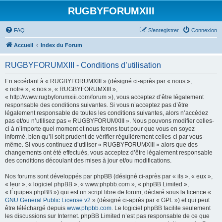
RUGBYFORUMXIII
FAQ
S’enregistrer
Connexion
Accueil
Index du Forum
RUGBYFORUMXIII - Conditions d’utilisation
En accédant à « RUGBYFORUMXIII » (désigné ci-après par « nous »,
« notre », « nos », « RUGBYFORUMXIII »,
« http://www.rugbyforumxiii.com/forum »), vous acceptez d’être légalement
responsable des conditions suivantes. Si vous n’acceptez pas d’être
légalement responsable de toutes les conditions suivantes, alors n’accédez
pas et/ou n’utilisez pas « RUGBYFORUMXIII ». Nous pouvons modifier celles-
ci à n’importe quel moment et nous ferons tout pour que vous en soyez
informé, bien qu’il soit prudent de vérifier régulièrement celles-ci par vous-
même. Si vous continuez d’utiliser « RUGBYFORUMXIII » alors que des
changements ont été effectués, vous acceptez d’être légalement responsable
des conditions découlant des mises à jour et/ou modifications.
Nos forums sont développés par phpBB (désigné ci-après par « ils », « eux »,
« leur », « logiciel phpBB », « www.phpbb.com », « phpBB Limited »,
« Équipes phpBB ») qui est un script libre de forum, déclaré sous la licence «
GNU General Public License v2
» (désigné ci-après par « GPL ») et qui peut
être téléchargé depuis
www.phpbb.com
. Le logiciel phpBB facilite seulement
les discussions sur Internet. phpBB Limited n’est pas responsable de ce que