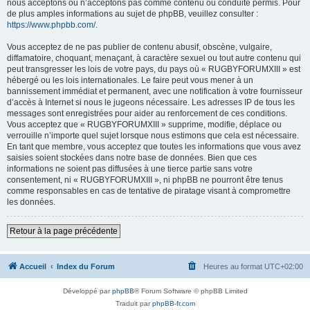
nous acceptons ou n’acceptons pas comme contenu ou conduite permis. Pour
de plus amples informations au sujet de phpBB, veuillez consulter :
https://www.phpbb.com/
.
Vous acceptez de ne pas publier de contenu abusif, obscène, vulgaire,
diffamatoire, choquant, menaçant, à caractère sexuel ou tout autre contenu qui
peut transgresser les lois de votre pays, du pays où « RUGBYFORUMXIII » est
hébergé ou les lois internationales. Le faire peut vous mener à un
bannissement immédiat et permanent, avec une notification à votre fournisseur
d’accès à Internet si nous le jugeons nécessaire. Les adresses IP de tous les
messages sont enregistrées pour aider au renforcement de ces conditions.
Vous acceptez que « RUGBYFORUMXIII » supprime, modifie, déplace ou
verrouille n’importe quel sujet lorsque nous estimons que cela est nécessaire.
En tant que membre, vous acceptez que toutes les informations que vous avez
saisies soient stockées dans notre base de données. Bien que ces
informations ne soient pas diffusées à une tierce partie sans votre
consentement, ni « RUGBYFORUMXIII », ni phpBB ne pourront être tenus
comme responsables en cas de tentative de piratage visant à compromettre
les données.
Retour à la page précédente
Accueil
Index du Forum
Heures au format
UTC+02:00
Développé par
phpBB
® Forum Software © phpBB Limited
Traduit par
phpBB-fr.com