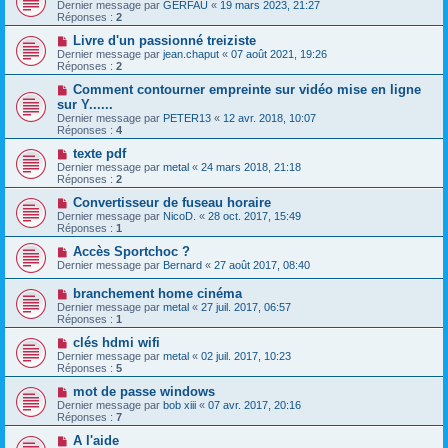
Dernier message par
GERFAU
«
19 mars 2023, 21:27
Réponses :
2
Livre d'un passionné treiziste
Dernier message par
jean.chaput
«
07 août 2021, 19:26
Réponses :
2
Comment contourner empreinte sur vidéo mise en ligne
sur Y......
Dernier message par
PETER13
«
12 avr. 2018, 10:07
Réponses :
4
texte pdf
Dernier message par
metal
«
24 mars 2018, 21:18
Réponses :
2
Convertisseur de fuseau horaire
Dernier message par
NicoD.
«
28 oct. 2017, 15:49
Réponses :
1
Accès Sportchoc ?
Dernier message par
Bernard
«
27 août 2017, 08:40
branchement home cinéma
Dernier message par
metal
«
27 juil. 2017, 06:57
Réponses :
1
clés hdmi wifi
Dernier message par
metal
«
02 juil. 2017, 10:23
Réponses :
5
mot de passe windows
Dernier message par
bob xiii
«
07 avr. 2017, 20:16
Réponses :
7
A l'aide