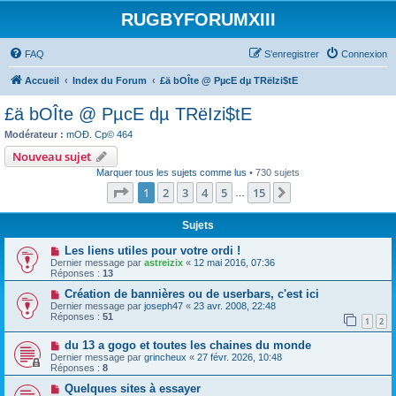
RUGBYFORUMXIII
FAQ
S’enregistrer
Connexion
Accueil
Index du Forum
£ä bOÎte @ PµcE dµ TRëIzi$tE
£ä bOÎte @ PµcE dµ TRëIzi$tE
Modérateur :
mOÐ. Cp© 464
Nouveau sujet
Marquer tous les sujets comme lus
• 730 sujets
Page
1
sur
15
1
2
3
4
5
15
Suivante
…
Sujets
Les liens utiles pour votre ordi !
Dernier message par
astreizix
«
12 mai 2016, 07:36
Réponses :
13
Création de bannières ou de userbars, c'est ici
Dernier message par
joseph47
«
23 avr. 2008, 22:48
Réponses :
51
1
2
du 13 a gogo et toutes les chaines du monde
Dernier message par
grincheux
«
27 févr. 2026, 10:48
Réponses :
8
Quelques sites à essayer