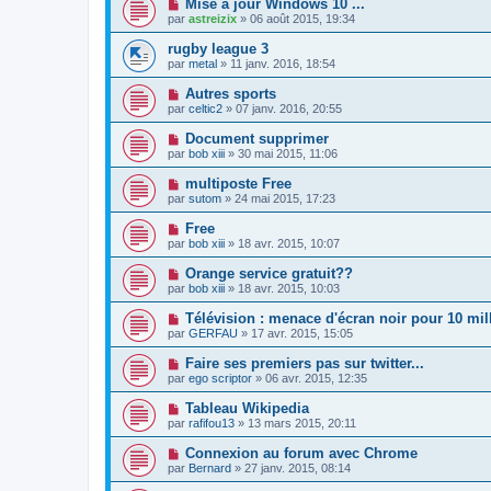
Mise à jour Windows 10 ...
par
astreizix
» 06 août 2015, 19:34
rugby league 3
par
metal
» 11 janv. 2016, 18:54
Autres sports
par
celtic2
» 07 janv. 2016, 20:55
Document supprimer
par
bob xiii
» 30 mai 2015, 11:06
multiposte Free
par
sutom
» 24 mai 2015, 17:23
Free
par
bob xiii
» 18 avr. 2015, 10:07
Orange service gratuit??
par
bob xiii
» 18 avr. 2015, 10:03
Télévision : menace d'écran noir pour 10 mil
par
GERFAU
» 17 avr. 2015, 15:05
Faire ses premiers pas sur twitter...
par
ego scriptor
» 06 avr. 2015, 12:35
Tableau Wikipedia
par
rafifou13
» 13 mars 2015, 20:11
Connexion au forum avec Chrome
par
Bernard
» 27 janv. 2015, 08:14