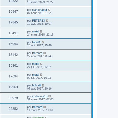
14222
19 mars 2023, 21:27
par
jean.chaput
15947
07 août 2021, 19:26
par
PETER13
17845
12 avr. 2018, 10:07
par
metal
16491
24 mars 2018, 21:18
par
NicoD.
16994
28 oct. 2017, 15:49
par
Bernard
15142
27 août 2017, 08:40
par
metal
15361
27 juil. 2017, 06:57
par
metal
17694
02 juil. 2017, 10:23
par
bob xiii
19963
07 avr. 2017, 20:16
par
corbieres13
30979
31 mars 2017, 07:03
par
Bernard
22852
11 mars 2017, 11:16
par
astreizix