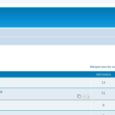
Marquer tous les s
RÉPONSES
13
ci
51
1
2
8