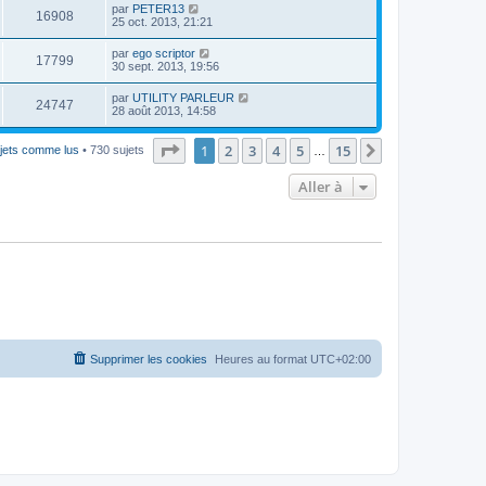
par
PETER13
16908
25 oct. 2013, 21:21
par
ego scriptor
17799
30 sept. 2013, 19:56
par
UTILITY PARLEUR
24747
28 août 2013, 14:58
Page
1
sur
15
1
2
3
4
5
15
Suivante
ujets comme lus
• 730 sujets
…
Aller à
Supprimer les cookies
Heures au format
UTC+02:00