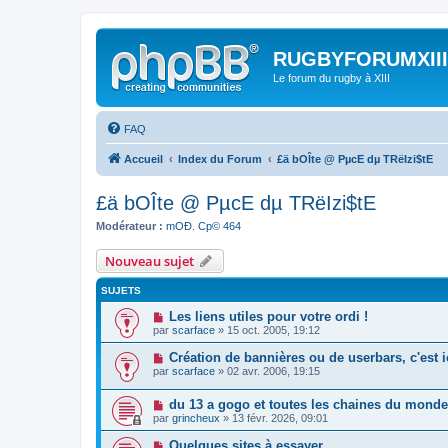
RUGBYFORUMXIII
Le forum du rugby à XIII
FAQ
Accueil
Index du Forum
£ä bOÎte @ PµcE dµ TRëIzi$tE
£ä bOÎte @ PµcE dµ TRëIzi$tE
Modérateur :
mOÐ. Cp© 464
Nouveau sujet
SUJETS
Les liens utiles pour votre ordi !
par
scarface
» 15 oct. 2005, 19:12
Création de bannières ou de userbars, c'est i
par
scarface
» 02 avr. 2006, 19:15
du 13 a gogo et toutes les chaines du monde
par
grincheux
» 13 févr. 2026, 09:01
Quelques sites à essayer