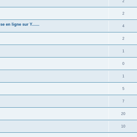
2
2
 en ligne sur Y......
4
2
1
0
1
5
7
20
10