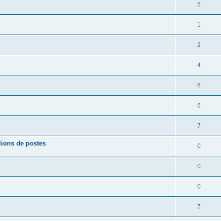
5
1
2
4
6
6
7
lions de postes
0
0
0
7