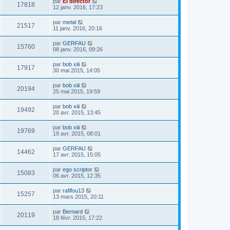
par
El director
17818
12 janv. 2016, 17:23
par
metal
21517
11 janv. 2016, 20:16
par
GERFAU
15760
08 janv. 2016, 09:26
par
bob xiii
17917
30 mai 2015, 14:05
par
bob xiii
20194
25 mai 2015, 19:59
par
bob xiii
19492
20 avr. 2015, 13:45
par
bob xiii
19769
19 avr. 2015, 08:01
par
GERFAU
14462
17 avr. 2015, 15:05
par
ego scriptor
15083
06 avr. 2015, 12:35
par
rafifou13
15257
13 mars 2015, 20:11
par
Bernard
20119
18 févr. 2015, 17:22