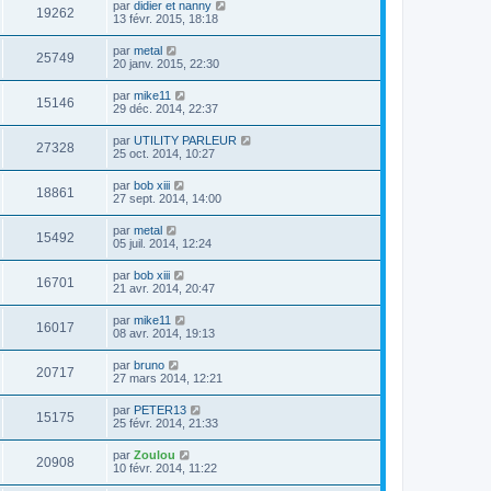
par
didier et nanny
19262
13 févr. 2015, 18:18
par
metal
25749
20 janv. 2015, 22:30
par
mike11
15146
29 déc. 2014, 22:37
par
UTILITY PARLEUR
27328
25 oct. 2014, 10:27
par
bob xiii
18861
27 sept. 2014, 14:00
par
metal
15492
05 juil. 2014, 12:24
par
bob xiii
16701
21 avr. 2014, 20:47
par
mike11
16017
08 avr. 2014, 19:13
par
bruno
20717
27 mars 2014, 12:21
par
PETER13
15175
25 févr. 2014, 21:33
par
Zoulou
20908
10 févr. 2014, 11:22