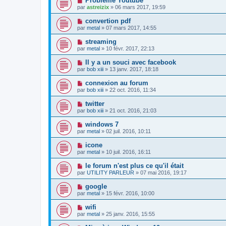
Problème Youtube
par
astreizix
» 06 mars 2017, 19:59
convertion pdf
par
metal
» 07 mars 2017, 14:55
streaming
par
metal
» 10 févr. 2017, 22:13
Il y a un souci avec facebook
par
bob xiii
» 13 janv. 2017, 18:18
connexion au forum
par
bob xiii
» 22 oct. 2016, 11:34
twitter
par
bob xiii
» 21 oct. 2016, 21:03
windows 7
par
metal
» 02 juil. 2016, 10:11
icone
par
metal
» 10 juil. 2016, 16:11
le forum n'est plus ce qu'il était
par
UTILITY PARLEUR
» 07 mai 2016, 19:17
google
par
metal
» 15 févr. 2016, 10:00
wifi
par
metal
» 25 janv. 2016, 15:55