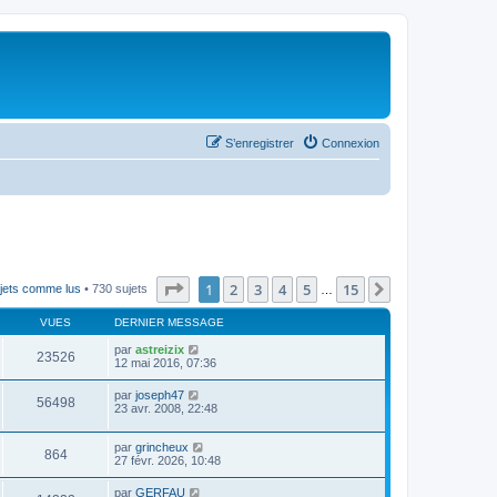
S’enregistrer
Connexion
Page
1
sur
15
1
2
3
4
5
15
Suivante
ujets comme lus
• 730 sujets
…
VUES
DERNIER MESSAGE
par
astreizix
23526
12 mai 2016, 07:36
par
joseph47
56498
23 avr. 2008, 22:48
par
grincheux
864
27 févr. 2026, 10:48
par
GERFAU