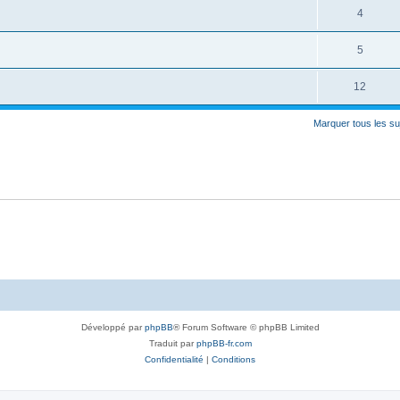
4
5
12
Marquer tous les s
Développé par
phpBB
® Forum Software © phpBB Limited
Traduit par
phpBB-fr.com
Confidentialité
|
Conditions