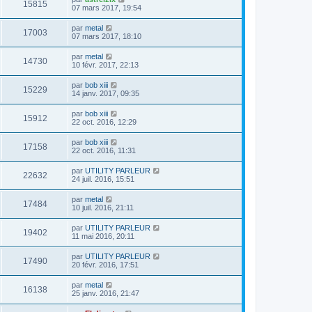
15815
07 mars 2017, 19:54
par
metal
17003
07 mars 2017, 18:10
par
metal
14730
10 févr. 2017, 22:13
par
bob xiii
15229
14 janv. 2017, 09:35
par
bob xiii
15912
22 oct. 2016, 12:29
par
bob xiii
17158
22 oct. 2016, 11:31
par
UTILITY PARLEUR
22632
24 juil. 2016, 15:51
par
metal
17484
10 juil. 2016, 21:11
par
UTILITY PARLEUR
19402
11 mai 2016, 20:11
par
UTILITY PARLEUR
17490
20 févr. 2016, 17:51
par
metal
16138
25 janv. 2016, 21:47