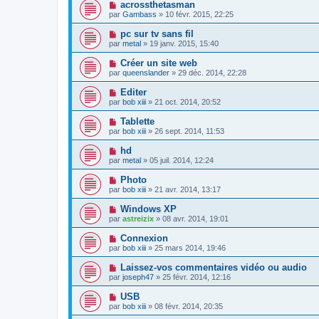
acrossthetasman
par
Gambass
» 10 févr. 2015, 22:25
pc sur tv sans fil
par
metal
» 19 janv. 2015, 15:40
Créer un site web
par
queenslander
» 29 déc. 2014, 22:28
Editer
par
bob xiii
» 21 oct. 2014, 20:52
Tablette
par
bob xiii
» 26 sept. 2014, 11:53
hd
par
metal
» 05 juil. 2014, 12:24
Photo
par
bob xiii
» 21 avr. 2014, 13:17
Windows XP
par
astreizix
» 08 avr. 2014, 19:01
Connexion
par
bob xiii
» 25 mars 2014, 19:46
Laissez-vos commentaires vidéo ou audio
par
joseph47
» 25 févr. 2014, 12:16
USB
par
bob xiii
» 08 févr. 2014, 20:35