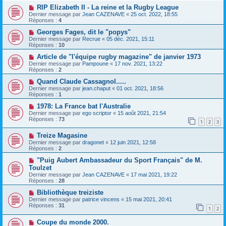
RIP Elizabeth II - La reine et la Rugby League
Dernier message par
Jean CAZENAVE
«
25 oct. 2022, 18:55
Réponses :
4
Georges Fages, dit le "popys"
Dernier message par
Recrue
«
05 déc. 2021, 15:11
Réponses :
10
Article de "l'équipe rugby magazine" de janvier 1973
Dernier message par
Pampoune
«
17 nov. 2021, 13:22
Réponses :
2
Quand Claude Cassagnol.....
Dernier message par
jean.chaput
«
01 oct. 2021, 18:56
Réponses :
1
1978: La France bat l'Australie
Dernier message par
ego scriptor
«
15 août 2021, 21:54
Réponses :
73
1
2
3
Treize Magasine
Dernier message par
dragonet
«
12 juin 2021, 12:58
Réponses :
2
"Puig Aubert Ambassadeur du Sport Français" de M.
Toulzet
Dernier message par
Jean CAZENAVE
«
17 mai 2021, 19:22
Réponses :
28
Bibliothèque treiziste
Dernier message par
patrice vincens
«
15 mai 2021, 20:41
Réponses :
31
1
2
Coupe du monde 2000.