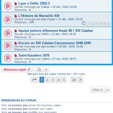
Lyon v Celtic 1952-3
Dernier message par
Calixte
«
25 déc. 2020, 03:36
Réponses :
6
L'Histoire de Marseille XIII
Dernier message par
jean.chaput
«
17 déc. 2020, 18:12
Réponses :
175
1
2
3
4
5
6
équipe juniors villeneuve finale 80 / XIII Catalan
Dernier message par
FRED
«
12 déc. 2020, 18:20
Réponses :
8
Encore un XIII Catalan-Carcassonne 1948-1949
Dernier message par
ego scriptor
«
05 déc. 2020, 10:36
Réponses :
5
Saint-Gaudens 1970
Dernier message par
Calixte
«
27 nov. 2020, 08:57
Réponses :
6
Nouveau sujet
Marquer tous les sujets comme lus
• 958 sujets
Page
1
sur
20
1
2
3
4
5
20
Suivante
…
Aller à
PERMISSIONS DU FORUM
Vous
ne pouvez pas
poster de nouveaux sujets
Vous
ne pouvez pas
répondre aux sujets
Vous
ne pouvez pas
modifier vos messages