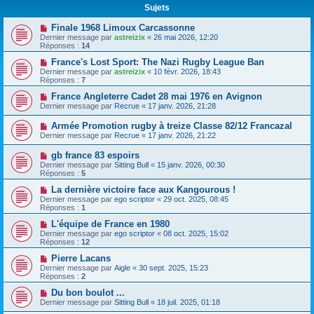
Sujets
Finale 1968 Limoux Carcassonne
Dernier message par
astreizix
«
26 mai 2026, 12:20
Réponses :
14
France's Lost Sport: The Nazi Rugby League Ban
Dernier message par
astreizix
«
10 févr. 2026, 18:43
Réponses :
7
France Angleterre Cadet 28 mai 1976 en Avignon
Dernier message par
Recrue
«
17 janv. 2026, 21:28
Armée Promotion rugby à treize Classe 82/12 Francazal
Dernier message par
Recrue
«
17 janv. 2026, 21:22
gb france 83 espoirs
Dernier message par
Sitting Bull
«
15 janv. 2026, 00:30
Réponses :
5
La dernière victoire face aux Kangourous !
Dernier message par
ego scriptor
«
29 oct. 2025, 08:45
Réponses :
1
L'équipe de France en 1980
Dernier message par
ego scriptor
«
08 oct. 2025, 15:02
Réponses :
12
Pierre Lacans
Dernier message par
Aigle
«
30 sept. 2025, 15:23
Réponses :
2
Du bon boulot ...
Dernier message par
Sitting Bull
«
18 juil. 2025, 01:18