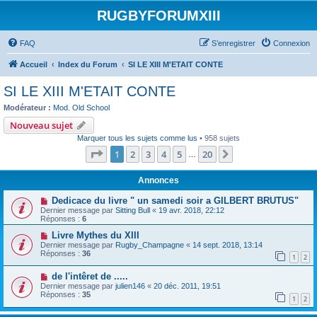
RUGBYFORUMXIII
FAQ
S’enregistrer
Connexion
Accueil
Index du Forum
SI LE XIII M'ETAIT CONTE
SI LE XIII M'ETAIT CONTE
Modérateur :
Mod. Old School
Nouveau sujet
Marquer tous les sujets comme lus
• 958 sujets
Page
1
sur
20
1
2
3
4
5
20
Suivante
…
Annonces
Dedicace du livre " un samedi soir a GILBERT BRUTUS"
Dernier message par
Sitting Bull
«
19 avr. 2018, 22:12
Réponses :
6
Livre Mythes du XIII
Dernier message par
Rugby_Champagne
«
14 sept. 2018, 13:14
Réponses :
36
1
2
de l'intêret de .....
Dernier message par
julien146
«
20 déc. 2011, 19:51
Réponses :
35
1
2