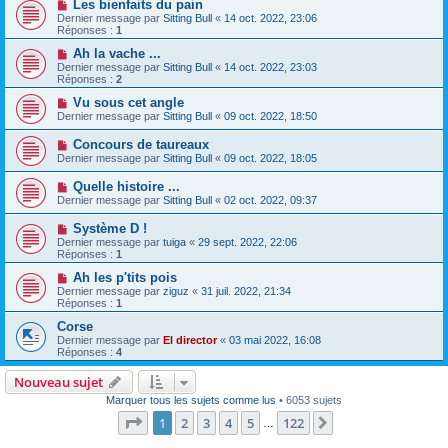
Les bienfaits du pain
Dernier message par
Sitting Bull
«
14 oct. 2022, 23:06
Réponses :
1
Ah la vache ...
Dernier message par
Sitting Bull
«
14 oct. 2022, 23:03
Réponses :
2
Vu sous cet angle
Dernier message par
Sitting Bull
«
09 oct. 2022, 18:50
Concours de taureaux
Dernier message par
Sitting Bull
«
09 oct. 2022, 18:05
Quelle histoire ...
Dernier message par
Sitting Bull
«
02 oct. 2022, 09:37
Système D !
Dernier message par
tuiga
«
29 sept. 2022, 22:06
Réponses :
1
Ah les p'tits pois
Dernier message par
ziguz
«
31 juil. 2022, 21:34
Réponses :
1
Corse
Dernier message par
El director
«
03 mai 2022, 16:08
Réponses :
4
Nouveau sujet
Marquer tous les sujets comme lus
• 6053 sujets
Page
1
sur
122
1
2
3
4
5
122
Suivante
…