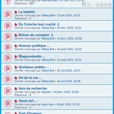
Dernier message par
MAXIMUS66
«
01 nov. 2013, 01:41
Réponses :
227
1
5
6
7
8
…
La bataille
Dernier message par
Sitting Bull
«
23 juin 2026, 10:31
Réponses :
2
Du Coluche tout craché -1
Dernier message par
Sitting Bull
«
08 févr. 2026, 10:52
Brèves de comptoir -1
Dernier message par
Sitting Bull
«
14 janv. 2026, 16:38
Humour poétique ...
Dernier message par
Sitting Bull
«
19 août 2025, 15:03
Blagounénette ...
Dernier message par
Sitting Bull
«
13 août 2025, 13:01
Quelques petites ...
Dernier message par
Sitting Bull
«
26 mai 2025, 18:57
Art de la rue ...
Dernier message par
Sitting Bull
«
26 mai 2025, 18:38
Avis de recherche
Dernier message par
elgamis
«
09 janv. 2025, 19:06
Réponses :
2
Street Art ...
Dernier message par
Kayo Kay
«
29 juil. 2024, 23:24
Réponses :
1
Trait d'humour ...