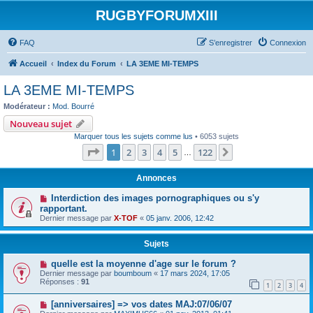
RUGBYFORUMXIII
FAQ
S’enregistrer
Connexion
Accueil
Index du Forum
LA 3EME MI-TEMPS
LA 3EME MI-TEMPS
Modérateur :
Mod. Bourré
Nouveau sujet
Marquer tous les sujets comme lus
• 6053 sujets
Page
1
sur
122
1
2
3
4
5
122
Suivante
…
Annonces
Interdiction des images pornographiques ou s'y
rapportant.
Dernier message par
X-TOF
«
05 janv. 2006, 12:42
Sujets
quelle est la moyenne d'age sur le forum ?
Dernier message par
boumboum
«
17 mars 2024, 17:05
Réponses :
91
1
2
3
4
[anniversaires] => vos dates MAJ:07/06/07