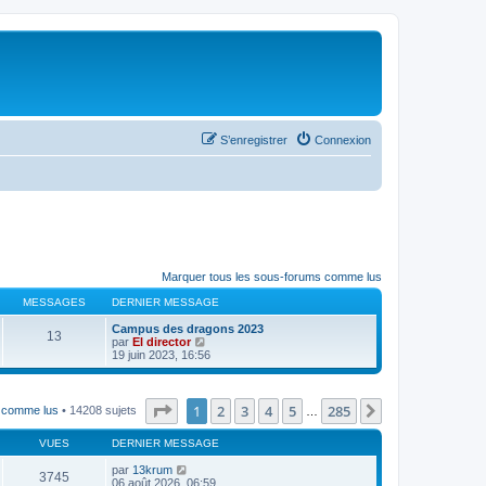
S’enregistrer
Connexion
Marquer tous les sous-forums comme lus
MESSAGES
DERNIER MESSAGE
Campus des dragons 2023
13
V
par
El director
o
19 juin 2023, 16:56
i
r
l
e
Page
1
sur
285
1
2
3
4
5
285
Suivante
s comme lus
• 14208 sujets
…
d
e
VUES
DERNIER MESSAGE
r
n
par
13krum
i
3745
06 août 2026, 06:59
e