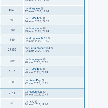
19 mars 2026, 17:33
par
dragonet
1049
17 mars 2026, 17:04
par
LIMOUXIN
601
14 mars 2026, 22:13
par
boumboum
890
13 mars 2026, 21:24
par
dragonfan6613
549
02 mars 2026, 15:45
par
Serra michel1954
27355
02 mars 2026, 13:00
par
bougnegue
2595
28 févr. 2026, 23:25
par
LIMOUXIN
6116
26 févr. 2026, 21:24
par
Kayo Kay
3100
22 févr. 2026, 10:25
par
uspontet13
2111
19 févr. 2026, 10:44
par
agly
961
14 févr. 2026, 19:08