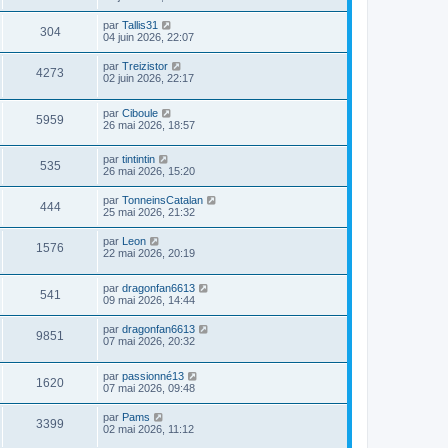
par
Tallis31
304
04 juin 2026, 22:07
par
Treizistor
4273
02 juin 2026, 22:17
par
Ciboule
5959
26 mai 2026, 18:57
par
tintintin
535
26 mai 2026, 15:20
par
TonneinsCatalan
444
25 mai 2026, 21:32
par
Leon
1576
22 mai 2026, 20:19
par
dragonfan6613
541
09 mai 2026, 14:44
par
dragonfan6613
9851
07 mai 2026, 20:32
par
passionné13
1620
07 mai 2026, 09:48
par
Pams
3399
02 mai 2026, 11:12