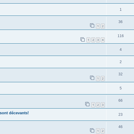
1
36
1
2
116
1
2
3
4
4
2
32
1
2
5
66
1
2
3
sont décevants!
23
46
1
2