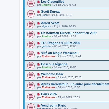
Les Cissouilles
par
Zoulou
» 24 juil. 2026, 09:23
Scott Dureau
par
Leon
» 20 juil. 2026, 11:19
Adieu Scott
par
elgamis
» 21 juil. 2026, 06:23
Un nouveau Directeur sportif en 2027
par
Zoulou
» 08 juil. 2026, 19:53
TO -Dragons 4 juillet 2026
par
gefriche
» 05 juil. 2026, 17:00
Viré du Magic Weekend !
par
El director
» 25 nov. 2025, 17:44
Bosco la légende
par
Zoulou
» 10 juin 2026, 20:50
Welcome Iszac
par
El director
» 19 août 2025, 17:20
Après Darrelatour , un autre puni décidément
par
El director
» 08 juin 2026, 18:33
Paris 2026
par
El director
» 25 juil. 2025, 20:59
Vendredi a Paris
par
Mattczs
» 27 mai 2026, 10:39