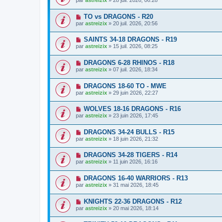
par
astreizix
» 28 juil. 2026, 06:28
TO vs DRAGONS - R20
par
astreizix
» 20 juil. 2026, 20:56
SAINTS 34-18 DRAGONS - R19
par
astreizix
» 15 juil. 2026, 08:25
DRAGONS 6-28 RHINOS - R18
par
astreizix
» 07 juil. 2026, 18:34
DRAGONS 18-60 TO - MWE
par
astreizix
» 29 juin 2026, 22:27
WOLVES 18-16 DRAGONS - R16
par
astreizix
» 23 juin 2026, 17:45
DRAGONS 34-24 BULLS - R15
par
astreizix
» 18 juin 2026, 21:32
DRAGONS 34-28 TIGERS - R14
par
astreizix
» 11 juin 2026, 16:16
DRAGONS 16-40 WARRIORS - R13
par
astreizix
» 31 mai 2026, 18:45
KNIGHTS 22-36 DRAGONS - R12
par
astreizix
» 20 mai 2026, 18:14