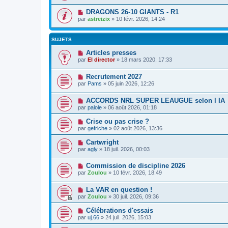
DRAGONS 26-10 GIANTS - R1
par
astreizix
» 10 févr. 2026, 14:24
SUJETS
Articles presses
par
El director
» 18 mars 2020, 17:33
Recrutement 2027
par
Pams
» 05 juin 2026, 12:26
ACCORDS NRL SUPER LEAUGUE selon l IA
par
palole
» 06 août 2026, 01:18
Crise ou pas crise ?
par
gefriche
» 02 août 2026, 13:36
Cartwright
par
agly
» 18 juil. 2026, 00:03
Commission de discipline 2026
par
Zoulou
» 10 févr. 2026, 18:49
La VAR en question !
par
Zoulou
» 30 juil. 2026, 09:36
Célébrations d'essais
par
uj.66
» 24 juil. 2026, 15:03