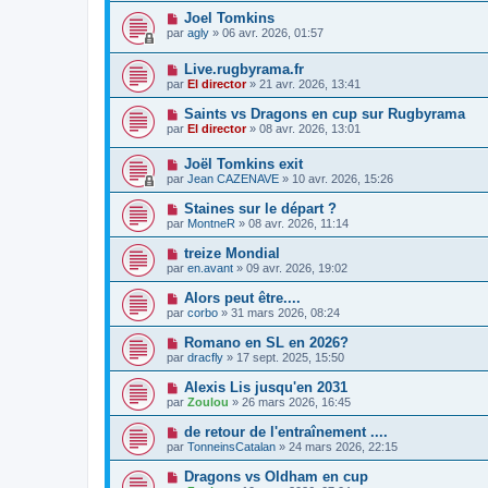
Joel Tomkins
par
agly
» 06 avr. 2026, 01:57
Live.rugbyrama.fr
par
El director
» 21 avr. 2026, 13:41
Saints vs Dragons en cup sur Rugbyrama
par
El director
» 08 avr. 2026, 13:01
Joël Tomkins exit
par
Jean CAZENAVE
» 10 avr. 2026, 15:26
Staines sur le départ ?
par
MontneR
» 08 avr. 2026, 11:14
treize Mondial
par
en.avant
» 09 avr. 2026, 19:02
Alors peut être....
par
corbo
» 31 mars 2026, 08:24
Romano en SL en 2026?
par
dracfly
» 17 sept. 2025, 15:50
Alexis Lis jusqu'en 2031
par
Zoulou
» 26 mars 2026, 16:45
de retour de l'entraînement ....
par
TonneinsCatalan
» 24 mars 2026, 22:15
Dragons vs Oldham en cup