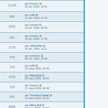
par
Zoulou
11116
22 avr. 2026, 16:51
par
uj.66
504
21 avr. 2026, 21:19
par
carmen
5223
13 avr. 2026, 20:39
par
Zoulou
551
10 avr. 2026, 17:20
par
LIMOUXIN
1175
10 avr. 2026, 13:11
par
astreizix
579
09 avr. 2026, 23:45
par
uj.66
774
31 mars 2026, 23:39
par
Sitting Bull
2705
29 mars 2026, 10:53
par
Zoulou
723
27 mars 2026, 06:38
par
TonneinsCatalan
452
24 mars 2026, 22:15
par
Sitting Bull
5820