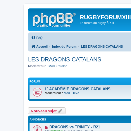
RUGBYFORUMXIII
Le forum du rugby à XIII
FAQ
Accueil
Index du Forum
LES DRAGONS CATALANS
LES DRAGONS CATALANS
Modérateur :
Mod. Catalan
FORUM
L' ACADÉMIE DRAGONS CATALANS
Modérateur :
Mod. Hexa
Nouveau sujet
ANNONCES
DRAGONS vs TRINITY - R21