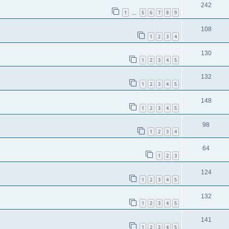
242
1
5
6
7
8
9
…
108
1
2
3
4
130
1
2
3
4
5
132
1
2
3
4
5
148
1
2
3
4
5
98
1
2
3
4
64
1
2
3
124
1
2
3
4
5
132
1
2
3
4
5
141
1
2
3
4
5