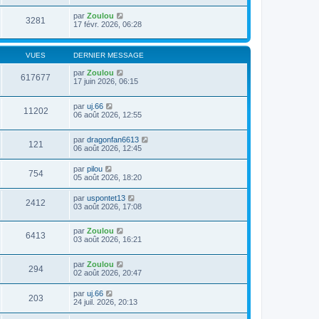
par
Zoulou
3281
17 févr. 2026, 06:28
VUES
DERNIER MESSAGE
par
Zoulou
617677
17 juin 2026, 06:15
par
uj.66
11202
06 août 2026, 12:55
par
dragonfan6613
121
06 août 2026, 12:45
par
pilou
754
05 août 2026, 18:20
par
uspontet13
2412
03 août 2026, 17:08
par
Zoulou
6413
03 août 2026, 16:21
par
Zoulou
294
02 août 2026, 20:47
par
uj.66
203
24 juil. 2026, 20:13