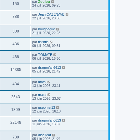
par
Zoulou
150
24 juil. 2026, 09:23
par
Jean CAZENAVE
888
22 juil. 2026, 20:50
par
bougnegue
300
21 juil. 2026, 22:23
par
tintintin
436
09 juil. 2026, 09:51
par
TOMATE
468
06 juil. 2026, 16:50
par
dragonfan6613
14385
05 juil. 2026, 21:42
par
matai
434
13 juin 2026, 23:11
par
matai
2543
13 juin 2026, 23:07
par
uspontet13
1309
12 juin 2026, 16:18
par
dragonfan6613
22148
11 juin 2026, 13:37
par
dide7cat
739
05 juin 2026, 21:21