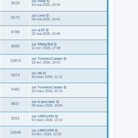
par
metal
9029
20 mai 2026, 20:34
par
Leon
6575
06 mai 2026, 15:41
par
uj.66
8789
02 mai 2026, 14:49
par
Sitting Bull
9665
21 avr. 2026, 17:08
par
TonneinsCatalan
10874
10 avr. 2026, 20:01
par
did
5974
30 mars 2026, 11:13
par
TonneinsCatalan
5481
25 mars 2026, 20:15
par
lo pescador
9657
09 mars 2026, 19:55
par
LIMOUXIN
9251
07 mars 2026, 13:14
par
LIMOUXIN
10048
24 févr. 2026, 10:33