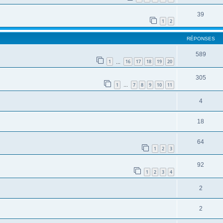
39
1
2
RÉPONSES
589
1
16
17
18
19
20
…
305
1
7
8
9
10
11
…
4
18
64
1
2
3
92
1
2
3
4
2
2