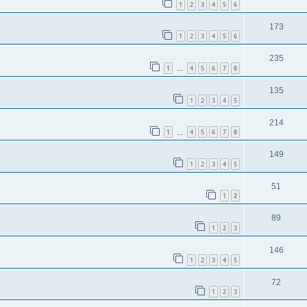
1
2
3
4
5
6
173
1
2
3
4
5
6
235
1
4
5
6
7
8
…
135
1
2
3
4
5
214
1
4
5
6
7
8
…
149
1
2
3
4
5
51
1
2
89
1
2
3
146
1
2
3
4
5
72
1
2
3