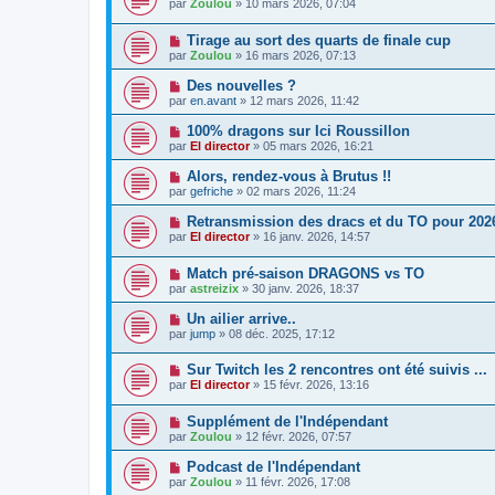
par
Zoulou
» 10 mars 2026, 07:04
Tirage au sort des quarts de finale cup
par
Zoulou
» 16 mars 2026, 07:13
Des nouvelles ?
par
en.avant
» 12 mars 2026, 11:42
100% dragons sur Ici Roussillon
par
El director
» 05 mars 2026, 16:21
Alors, rendez-vous à Brutus !!
par
gefriche
» 02 mars 2026, 11:24
Retransmission des dracs et du TO pour 2026
par
El director
» 16 janv. 2026, 14:57
Match pré-saison DRAGONS vs TO
par
astreizix
» 30 janv. 2026, 18:37
Un ailier arrive..
par
jump
» 08 déc. 2025, 17:12
Sur Twitch les 2 rencontres ont été suivis ...
par
El director
» 15 févr. 2026, 13:16
Supplément de l'Indépendant
par
Zoulou
» 12 févr. 2026, 07:57
Podcast de l'Indépendant
par
Zoulou
» 11 févr. 2026, 17:08