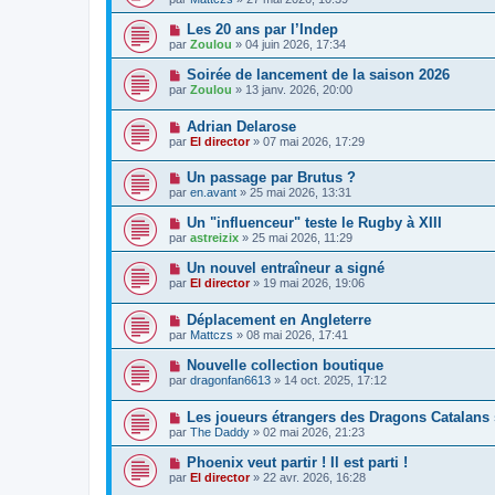
Les 20 ans par l’Indep
par
Zoulou
» 04 juin 2026, 17:34
Soirée de lancement de la saison 2026
par
Zoulou
» 13 janv. 2026, 20:00
Adrian Delarose
par
El director
» 07 mai 2026, 17:29
Un passage par Brutus ?
par
en.avant
» 25 mai 2026, 13:31
Un "influenceur" teste le Rugby à XIII
par
astreizix
» 25 mai 2026, 11:29
Un nouvel entraîneur a signé
par
El director
» 19 mai 2026, 19:06
Déplacement en Angleterre
par
Mattczs
» 08 mai 2026, 17:41
Nouvelle collection boutique
par
dragonfan6613
» 14 oct. 2025, 17:12
Les joueurs étrangers des Dragons Catalans 
par
The Daddy
» 02 mai 2026, 21:23
Phoenix veut partir ! Il est parti !
par
El director
» 22 avr. 2026, 16:28