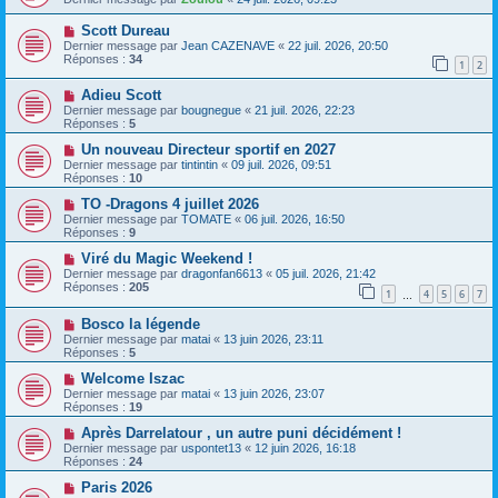
Scott Dureau
Dernier message par
Jean CAZENAVE
«
22 juil. 2026, 20:50
Réponses :
34
1
2
Adieu Scott
Dernier message par
bougnegue
«
21 juil. 2026, 22:23
Réponses :
5
Un nouveau Directeur sportif en 2027
Dernier message par
tintintin
«
09 juil. 2026, 09:51
Réponses :
10
TO -Dragons 4 juillet 2026
Dernier message par
TOMATE
«
06 juil. 2026, 16:50
Réponses :
9
Viré du Magic Weekend !
Dernier message par
dragonfan6613
«
05 juil. 2026, 21:42
Réponses :
205
1
4
5
6
7
…
Bosco la légende
Dernier message par
matai
«
13 juin 2026, 23:11
Réponses :
5
Welcome Iszac
Dernier message par
matai
«
13 juin 2026, 23:07
Réponses :
19
Après Darrelatour , un autre puni décidément !
Dernier message par
uspontet13
«
12 juin 2026, 16:18
Réponses :
24
Paris 2026