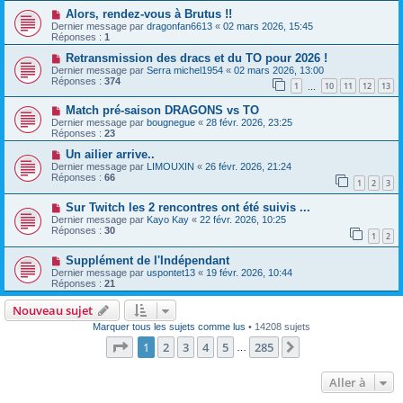
Alors, rendez-vous à Brutus !!
Dernier message par
dragonfan6613
«
02 mars 2026, 15:45
Réponses :
1
Retransmission des dracs et du TO pour 2026 !
Dernier message par
Serra michel1954
«
02 mars 2026, 13:00
Réponses :
374
1
10
11
12
13
…
Match pré-saison DRAGONS vs TO
Dernier message par
bougnegue
«
28 févr. 2026, 23:25
Réponses :
23
Un ailier arrive..
Dernier message par
LIMOUXIN
«
26 févr. 2026, 21:24
Réponses :
66
1
2
3
Sur Twitch les 2 rencontres ont été suivis ...
Dernier message par
Kayo Kay
«
22 févr. 2026, 10:25
Réponses :
30
1
2
Supplément de l'Indépendant
Dernier message par
uspontet13
«
19 févr. 2026, 10:44
Réponses :
21
Nouveau sujet
Marquer tous les sujets comme lus
• 14208 sujets
Page
1
sur
285
1
2
3
4
5
285
Suivante
…
Aller à