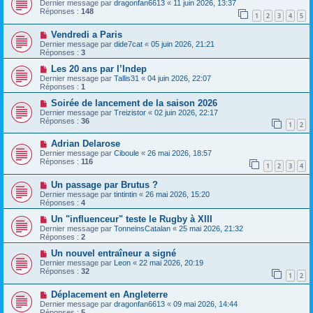
Dernier message par
dragonfan6613
«
11 juin 2026, 13:37
Réponses :
148
1
2
3
4
5
Vendredi a Paris
Dernier message par
dide7cat
«
05 juin 2026, 21:21
Réponses :
3
Les 20 ans par l’Indep
Dernier message par
Tallis31
«
04 juin 2026, 22:07
Réponses :
1
Soirée de lancement de la saison 2026
Dernier message par
Treizistor
«
02 juin 2026, 22:17
Réponses :
36
1
2
Adrian Delarose
Dernier message par
Ciboule
«
26 mai 2026, 18:57
Réponses :
116
1
2
3
4
Un passage par Brutus ?
Dernier message par
tintintin
«
26 mai 2026, 15:20
Réponses :
4
Un "influenceur" teste le Rugby à XIII
Dernier message par
TonneinsCatalan
«
25 mai 2026, 21:32
Réponses :
2
Un nouvel entraîneur a signé
Dernier message par
Leon
«
22 mai 2026, 20:19
Réponses :
32
1
2
Déplacement en Angleterre
Dernier message par
dragonfan6613
«
09 mai 2026, 14:44
Réponses :
5