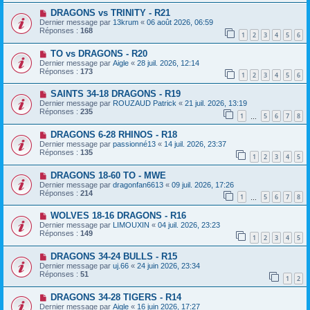
DRAGONS vs TRINITY - R21
Dernier message par
13krum
«
06 août 2026, 06:59
Réponses :
168
1
2
3
4
5
6
TO vs DRAGONS - R20
Dernier message par
Aigle
«
28 juil. 2026, 12:14
Réponses :
173
1
2
3
4
5
6
SAINTS 34-18 DRAGONS - R19
Dernier message par
ROUZAUD Patrick
«
21 juil. 2026, 13:19
Réponses :
235
1
5
6
7
8
…
DRAGONS 6-28 RHINOS - R18
Dernier message par
passionné13
«
14 juil. 2026, 23:37
Réponses :
135
1
2
3
4
5
DRAGONS 18-60 TO - MWE
Dernier message par
dragonfan6613
«
09 juil. 2026, 17:26
Réponses :
214
1
5
6
7
8
…
WOLVES 18-16 DRAGONS - R16
Dernier message par
LIMOUXIN
«
04 juil. 2026, 23:23
Réponses :
149
1
2
3
4
5
DRAGONS 34-24 BULLS - R15
Dernier message par
uj.66
«
24 juin 2026, 23:34
Réponses :
51
1
2
DRAGONS 34-28 TIGERS - R14
Dernier message par
Aigle
«
16 juin 2026, 17:27