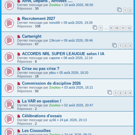
Arrêt, Départs , Arrivées ....
Dernier message par
Zoulou
«
10 août 2026, 06:50
Réponses :
30
1
2
Recrutement 2027
Dernier message par
nono66
«
09 août 2026, 19:28
Réponses :
338
1
9
10
11
12
…
Cartwright
Dernier message par
13krum
«
09 août 2026, 09:46
Réponses :
67
1
2
3
ACCORDS NRL SUPER LEAUGUE selon l IA
Dernier message par
capone
«
08 août 2026, 12:14
Réponses :
8
Crise ou pas crise ?
Dernier message par
pilou
«
05 août 2026, 18:20
Réponses :
18
Commission de discipline 2026
Dernier message par
Zoulou
«
03 août 2026, 16:21
Réponses :
92
1
2
3
4
La VAR en question !
Dernier message par
Zoulou
«
02 août 2026, 20:47
Réponses :
2
Célébrations d'essais
Dernier message par
uj.66
«
24 juil. 2026, 20:13
Réponses :
2
Les Cissouilles
Dernier message par
Zoulou
«
24 juil. 2026, 09:23