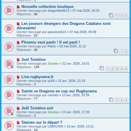
Nouvelle collection boutique
Dernier message par
dragonfan6613
«
07 mai 2026, 20:32
Réponses :
66
1
2
3
Les joueurs étrangers des Dragons Catalans sont
décevants!
Dernier message par
passionné13
«
07 mai 2026, 09:48
Réponses :
23
Phoenix veut partir ! Il est parti !
Dernier message par
Pams
«
02 mai 2026, 11:12
Réponses :
46
1
2
Joel Tomkins
Dernier message par
Zoulou
«
22 avr. 2026, 16:51
Réponses :
139
1
2
3
4
5
Live.rugbyrama.fr
Dernier message par
uj.66
«
21 avr. 2026, 21:19
Réponses :
3
Saints vs Dragons en cup sur Rugbyrama
Dernier message par
carmen
«
13 avr. 2026, 20:39
Réponses :
77
1
2
3
Joël Tomkins exit
Dernier message par
Zoulou
«
10 avr. 2026, 17:20
Réponses :
3
Staines sur le départ ?
Dernier message par
LIMOUXIN
«
10 avr. 2026, 13:11
Réponses :
14