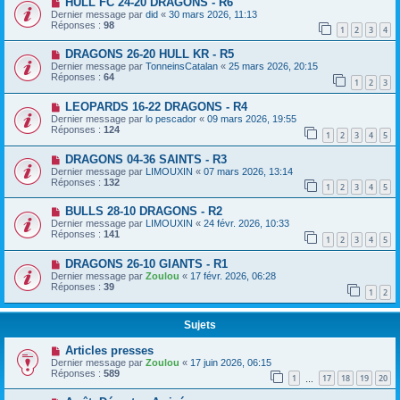
HULL FC 24-20 DRAGONS - R6
Dernier message par
did
«
30 mars 2026, 11:13
Réponses :
98
1
2
3
4
DRAGONS 26-20 HULL KR - R5
Dernier message par
TonneinsCatalan
«
25 mars 2026, 20:15
Réponses :
64
1
2
3
LEOPARDS 16-22 DRAGONS - R4
Dernier message par
lo pescador
«
09 mars 2026, 19:55
Réponses :
124
1
2
3
4
5
DRAGONS 04-36 SAINTS - R3
Dernier message par
LIMOUXIN
«
07 mars 2026, 13:14
Réponses :
132
1
2
3
4
5
BULLS 28-10 DRAGONS - R2
Dernier message par
LIMOUXIN
«
24 févr. 2026, 10:33
Réponses :
141
1
2
3
4
5
DRAGONS 26-10 GIANTS - R1
Dernier message par
Zoulou
«
17 févr. 2026, 06:28
Réponses :
39
1
2
Sujets
Articles presses
Dernier message par
Zoulou
«
17 juin 2026, 06:15
Réponses :
589
1
17
18
19
20
…