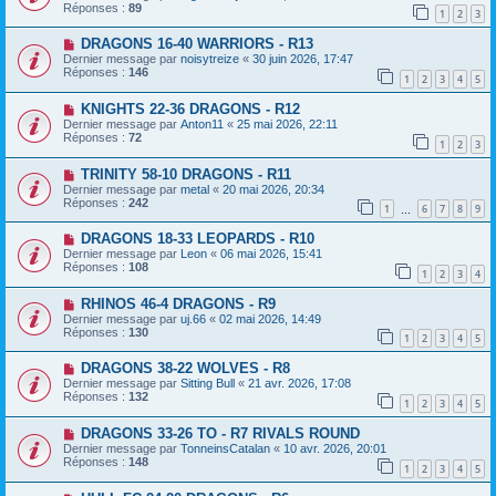
Réponses :
89
1
2
3
DRAGONS 16-40 WARRIORS - R13
Dernier message par
noisytreize
«
30 juin 2026, 17:47
Réponses :
146
1
2
3
4
5
KNIGHTS 22-36 DRAGONS - R12
Dernier message par
Anton11
«
25 mai 2026, 22:11
Réponses :
72
1
2
3
TRINITY 58-10 DRAGONS - R11
Dernier message par
metal
«
20 mai 2026, 20:34
Réponses :
242
1
6
7
8
9
…
DRAGONS 18-33 LEOPARDS - R10
Dernier message par
Leon
«
06 mai 2026, 15:41
Réponses :
108
1
2
3
4
RHINOS 46-4 DRAGONS - R9
Dernier message par
uj.66
«
02 mai 2026, 14:49
Réponses :
130
1
2
3
4
5
DRAGONS 38-22 WOLVES - R8
Dernier message par
Sitting Bull
«
21 avr. 2026, 17:08
Réponses :
132
1
2
3
4
5
DRAGONS 33-26 TO - R7 RIVALS ROUND
Dernier message par
TonneinsCatalan
«
10 avr. 2026, 20:01
Réponses :
148
1
2
3
4
5