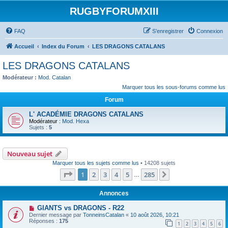
RUGBYFORUMXIII
FAQ
S’enregistrer
Connexion
Accueil
Index du Forum
LES DRAGONS CATALANS
LES DRAGONS CATALANS
Modérateur :
Mod. Catalan
Marquer tous les sous-forums comme lus
Forum
L' ACADÉMIE DRAGONS CATALANS
Modérateur :
Mod. Hexa
Sujets :
5
Nouveau sujet
Marquer tous les sujets comme lus
• 14208 sujets
Page
1
sur
285
1
2
3
4
5
285
Suivante
…
Annonces
GIANTS vs DRAGONS - R22
Dernier message par
TonneinsCatalan
«
10 août 2026, 10:21
Réponses :
175
1
2
3
4
5
6