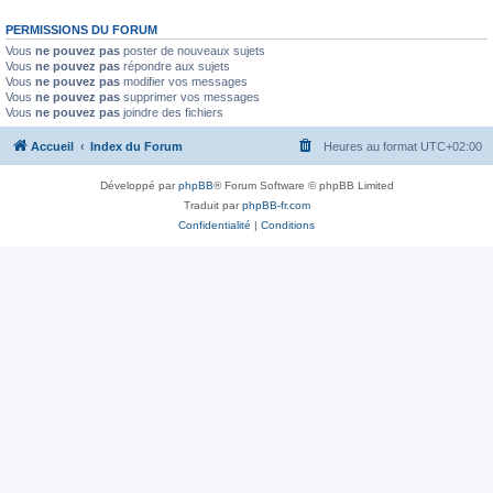
PERMISSIONS DU FORUM
Vous
ne pouvez pas
poster de nouveaux sujets
Vous
ne pouvez pas
répondre aux sujets
Vous
ne pouvez pas
modifier vos messages
Vous
ne pouvez pas
supprimer vos messages
Vous
ne pouvez pas
joindre des fichiers
Accueil
Index du Forum
Heures au format
UTC+02:00
Développé par
phpBB
® Forum Software © phpBB Limited
Traduit par
phpBB-fr.com
Confidentialité
|
Conditions