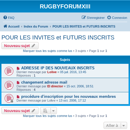
RUGBYFORUMXIII
FAQ
S’enregistrer
Connexion
Accueil
Index du Forum
POUR LES INVITES et FUTURS INSCRITS
POUR LES INVITES et FUTURS INSCRITS
Nouveau sujet
Marquer tous les sujets comme lus
• 3 sujets • Page
1
sur
1
Sujets
ADRESSE IP DES NOUVEAUX INSCRITS
Dernier message par
Lolive
«
05 juil. 2016, 13:45
Réponses :
1
changement adresse mail
Dernier message par
El director
«
15 oct. 2006, 18:51
Réponses :
4
procédure d'inscription pour les nouveaux membres
Dernier message par
Lolive
«
13 oct. 2006, 17:12
Nouveau sujet
Marquer tous les sujets comme lus
• 3 sujets • Page
1
sur
1
Aller à