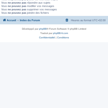
Vous
ne pouvez pas
répondre aux sujets
Vous
ne pouvez pas
modifier vos messages
Vous
ne pouvez pas
supprimer vos messages
Vous
ne pouvez pas
joindre des fichiers
Accueil
Index du Forum
Heures au format
UTC+02:00
Développé par
phpBB
® Forum Software © phpBB Limited
Traduit par
phpBB-fr.com
Confidentialité
|
Conditions