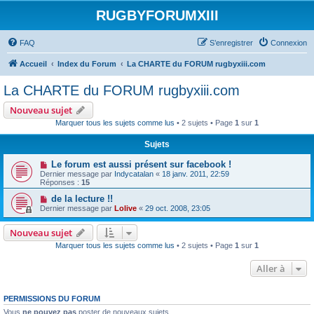
RUGBYFORUMXIII
FAQ
S’enregistrer
Connexion
Accueil
Index du Forum
La CHARTE du FORUM rugbyxiii.com
La CHARTE du FORUM rugbyxiii.com
Nouveau sujet
Marquer tous les sujets comme lus
• 2 sujets • Page
1
sur
1
Sujets
Le forum est aussi présent sur facebook !
Dernier message par
Indycatalan
«
18 janv. 2011, 22:59
Réponses :
15
de la lecture !!
Dernier message par
Lolive
«
29 oct. 2008, 23:05
Nouveau sujet
Marquer tous les sujets comme lus
• 2 sujets • Page
1
sur
1
Aller à
PERMISSIONS DU FORUM
Vous
ne pouvez pas
poster de nouveaux sujets