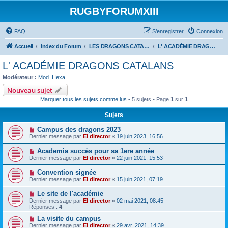
RUGBYFORUMXIII
FAQ
S’enregistrer
Connexion
Accueil
Index du Forum
LES DRAGONS CATALANS
L' ACADÉMIE DRAGONS CATALANS
L' ACADÉMIE DRAGONS CATALANS
Modérateur :
Mod. Hexa
Nouveau sujet
Marquer tous les sujets comme lus
• 5 sujets • Page
1
sur
1
Sujets
Campus des dragons 2023
Dernier message par
El director
«
19 juin 2023, 16:56
Academia succès pour sa 1ere année
Dernier message par
El director
«
22 juin 2021, 15:53
Convention signée
Dernier message par
El director
«
15 juin 2021, 07:19
Le site de l'académie
Dernier message par
El director
«
02 mai 2021, 08:45
Réponses :
4
La visite du campus
Dernier message par
El director
«
29 avr. 2021, 14:39