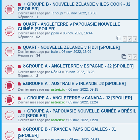
♀️ GROUPE B - NOUVELLE ZÉLANDE v ILES COOK - J2
[SPOILER]
Dernier message par
Tchoupi
«
06 nov. 2022, 18:50
Réponses :
1
QUART - ANGLETERRE v PAPOUASIE NOUVELLE
GUINÉE [SPOILER]
Dernier message par
jopau
«
06 nov. 2022, 16:44
Réponses :
62
1
2
3
QUART - NOUVELLE ZÉLANDE v FIDJI [SPOILER]
Dernier message par
bailo
«
06 nov. 2022, 16:09
Réponses :
34
1
2
♿GROUPE A - ANGLETERRE v ESPAGNE - J2 [SPOILER]
Dernier message par
Néo13
«
06 nov. 2022, 13:25
Réponses :
3
♿GROUPE A - AUSTRALIE v IRLANDE- J2 [SPOILER]
Dernier message par
astreizix
«
06 nov. 2022, 09:15
♀️ GROUPE A - ANGLETERRE v CANADA - J2 [SPOILER]
Dernier message par
astreizix
«
05 nov. 2022, 11:24
♀️ GROUPE A - PAPOUASIE NOUVELLE GUINÉE v BRÉSIL
- J2 [SPOILER]
Dernier message par
astreizix
«
05 nov. 2022, 11:20
♿GROUPE B - FRANCE v PAYS DE GALLES - J1
[SPOILER]
Dernier message par
majorowe
«
05 nov. 2022, 01:52