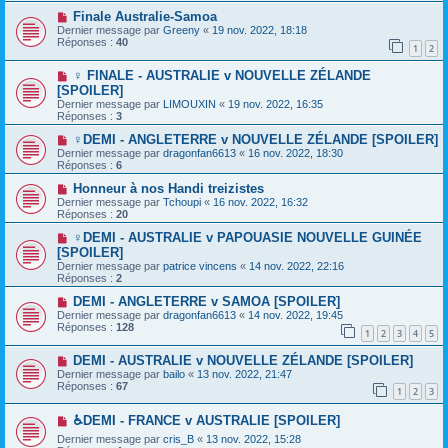
Finale Australie-Samoa
Dernier message par
Greeny
«
19 nov. 2022, 18:18
Réponses :
40
1
2
♀️ FINALE - AUSTRALIE v NOUVELLE ZÉLANDE
[SPOILER]
Dernier message par
LIMOUXIN
«
19 nov. 2022, 16:35
Réponses :
3
♀️DEMI - ANGLETERRE v NOUVELLE ZÉLANDE [SPOILER]
Dernier message par
dragonfan6613
«
16 nov. 2022, 18:30
Réponses :
6
Honneur à nos Handi treizistes
Dernier message par
Tchoupi
«
16 nov. 2022, 16:32
Réponses :
20
♀️DEMI - AUSTRALIE v PAPOUASIE NOUVELLE GUINÉE
[SPOILER]
Dernier message par
patrice vincens
«
14 nov. 2022, 22:16
Réponses :
2
DEMI - ANGLETERRE v SAMOA [SPOILER]
Dernier message par
dragonfan6613
«
14 nov. 2022, 19:45
Réponses :
128
1
2
3
4
5
DEMI - AUSTRALIE v NOUVELLE ZÉLANDE [SPOILER]
Dernier message par
bailo
«
13 nov. 2022, 21:47
Réponses :
67
1
2
3
♿DEMI - FRANCE v AUSTRALIE [SPOILER]
Dernier message par
cris_B
«
13 nov. 2022, 15:28