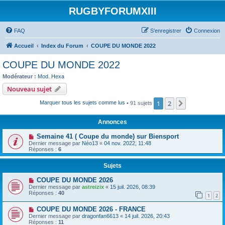
RUGBYFORUMXIII
FAQ
S’enregistrer
Connexion
Accueil
Index du Forum
COUPE DU MONDE 2022
COUPE DU MONDE 2022
Modérateur :
Mod. Hexa
Nouveau sujet
1
2
Suivante
Marquer tous les sujets comme lus
• 91 sujets
Annonces
Semaine 41 ( Coupe du monde) sur Biensport
Dernier message par
Néo13
«
04 nov. 2022, 11:48
Réponses :
6
Sujets
COUPE DU MONDE 2026
Dernier message par
astreizix
«
15 juil. 2026, 08:39
Réponses :
40
1
2
COUPE DU MONDE 2026 - FRANCE
Dernier message par
dragonfan6613
«
14 juil. 2026, 20:43
Réponses :
11