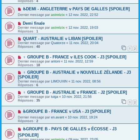
Réponses :
4
♿DEMI - ANGLETERRE v PAYS DE GALLES [SPOILER]
Dernier message par
astreizix
«
12 nov. 2022, 22:52
Demi finale
Dernier message par
astreizix
«
12 nov. 2022, 19:03
Réponses :
1
QUART - AUSTRALIE v LIBAN [SPOILER]
Dernier message par
Quatorze
«
11 nov. 2022, 20:04
Réponses :
40
1
2
♀️ GROUPE B - FRANCE v ILES COOK - J3 [SPOILER]
Dernier message par
antoni
«
11 nov. 2022, 12:59
Réponses :
18
♀️ GROUPE B - AUSTRALIE v NOUVELLE ZÉLANDE - J3
[SPOILER]
Dernier message par
LIMOUXIN
«
11 nov. 2022, 08:56
Réponses :
6
♀️ GROUPE B - AUSTRALIE v FRANCE - J2 [SPOILER]
Dernier message par
tuiga
«
10 nov. 2022, 21:56
Réponses :
35
1
2
♿GROUPE B - FRANCE v USA - J3 [SPOILER]
Dernier message par
en.avant
«
10 nov. 2022, 19:24
Réponses :
2
♿GROUPE B - PAYS DE GALLES v ÉCOSSE - J3
[SPOILER]
Dernier message par
astreizix
«
09 nov. 2022, 23:05