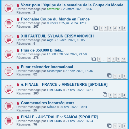
Votez pour l’équipe de la semaine de la Coupe du Monde
Dernier message par
astreizix
«
25 mars 2026, 18:56
Réponses :
2
Prochaine Coupe du Monde en France
Dernier message par
duracell
«
25 juil. 2024, 12:39
Réponses :
167
1
2
3
4
5
6
XIII FAUTEUIL SYLVAIN CRISMANOVICH
Dernier message par
Aigle
«
16 déc. 2022, 10:05
Réponses :
9
Plus de 350.000 billets...
Dernier message par
E1000
«
28 nov. 2022, 21:58
Réponses :
278
1
7
8
9
10
…
Futur calendrier international
Dernier message par
Sidesteper
«
27 nov. 2022, 18:36
Réponses :
82
1
2
3
♿ FINALE - FRANCE v ANGLETERRE [SPOILER]
Dernier message par
LIMOUXIN
«
27 nov. 2022, 13:31
Réponses :
103
1
2
3
4
Commentaires inconséquents
Dernier message par
Néo13
«
26 nov. 2022, 10:54
Réponses :
25
FINALE - AUSTRALIE v SAMOA [SPOILER]
Dernier message par
LIMOUXIN
«
21 nov. 2022, 16:24
Réponses :
76
1
2
3