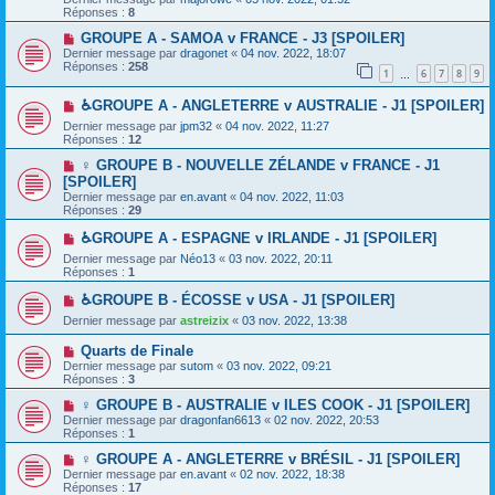
Réponses :
8
GROUPE A - SAMOA v FRANCE - J3 [SPOILER]
Dernier message par
dragonet
«
04 nov. 2022, 18:07
Réponses :
258
1
6
7
8
9
…
♿GROUPE A - ANGLETERRE v AUSTRALIE - J1 [SPOILER]
Dernier message par
jpm32
«
04 nov. 2022, 11:27
Réponses :
12
♀️ GROUPE B - NOUVELLE ZÉLANDE v FRANCE - J1
[SPOILER]
Dernier message par
en.avant
«
04 nov. 2022, 11:03
Réponses :
29
♿GROUPE A - ESPAGNE v IRLANDE - J1 [SPOILER]
Dernier message par
Néo13
«
03 nov. 2022, 20:11
Réponses :
1
♿GROUPE B - ÉCOSSE v USA - J1 [SPOILER]
Dernier message par
astreizix
«
03 nov. 2022, 13:38
Quarts de Finale
Dernier message par
sutom
«
03 nov. 2022, 09:21
Réponses :
3
♀️ GROUPE B - AUSTRALIE v ILES COOK - J1 [SPOILER]
Dernier message par
dragonfan6613
«
02 nov. 2022, 20:53
Réponses :
1
♀️ GROUPE A - ANGLETERRE v BRÉSIL - J1 [SPOILER]
Dernier message par
en.avant
«
02 nov. 2022, 18:38
Réponses :
17