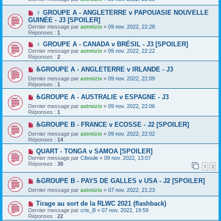
♀️ GROUPE A - ANGLETERRE v PAPOUASIE NOUVELLE
GUINÉE - J3 [SPOILER]
Dernier message par
astreizix
«
09 nov. 2022, 22:28
Réponses :
1
♀️ GROUPE A - CANADA v BRÉSIL - J3 [SPOILER]
Dernier message par
astreizix
«
09 nov. 2022, 22:22
Réponses :
2
♿GROUPE A - ANGLETERRE v IRLANDE - J3
Dernier message par
astreizix
«
09 nov. 2022, 22:09
Réponses :
1
♿GROUPE A - AUSTRALIE v ESPAGNE - J3
Dernier message par
astreizix
«
09 nov. 2022, 22:06
Réponses :
1
♿GROUPE B - FRANCE v ECOSSE - J2 [SPOILER]
Dernier message par
astreizix
«
09 nov. 2022, 22:02
Réponses :
14
QUART - TONGA v SAMOA [SPOILER]
Dernier message par
Ciboule
«
09 nov. 2022, 13:07
Réponses :
38
1
2
♿GROUPE B - PAYS DE GALLES v USA - J2 [SPOILER]
Dernier message par
astreizix
«
07 nov. 2022, 21:23
Tirage au sort de la RLWC 2021 (flashback)
Dernier message par
cris_B
«
07 nov. 2022, 19:59
Réponses :
22