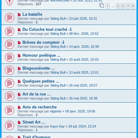
Dernier message par
MAXIMUS66
«
01 nov. 2013, 01:41
Réponses :
227
1
5
6
7
8
…
La bataille
Dernier message par
Sitting Bull
«
23 juin 2026, 10:31
Réponses :
2
Du Coluche tout craché -1
Dernier message par
Sitting Bull
«
08 févr. 2026, 10:52
Brèves de comptoir -1
Dernier message par
Sitting Bull
«
14 janv. 2026, 16:38
Humour poétique ...
Dernier message par
Sitting Bull
«
19 août 2025, 15:03
Blagounénette ...
Dernier message par
Sitting Bull
«
13 août 2025, 13:01
Quelques petites ...
Dernier message par
Sitting Bull
«
26 mai 2025, 18:57
Art de la rue ...
Dernier message par
Sitting Bull
«
26 mai 2025, 18:38
Avis de recherche
Dernier message par
elgamis
«
09 janv. 2025, 19:06
Réponses :
2
Street Art ...
Dernier message par
Kayo Kay
«
29 juil. 2024, 23:24
Réponses :
1
Trait d'humour ...