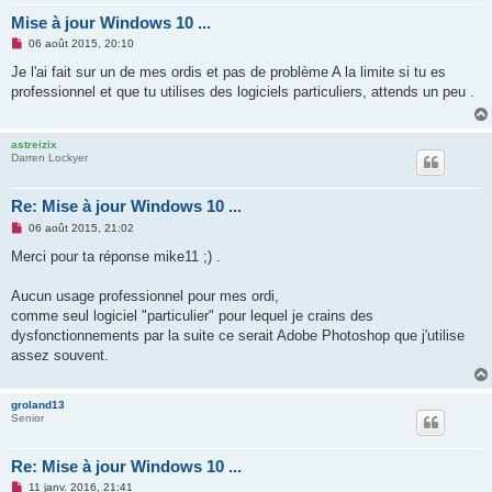
Mise à jour Windows 10 ...
M
06 août 2015, 20:10
e
s
Je l'ai fait sur un de mes ordis et pas de problème A la limite si tu es
s
professionnel et que tu utilises des logiciels particuliers, attends un peu .
a
g
e
n
astreizix
o
Darren Lockyer
n
l
u
Re: Mise à jour Windows 10 ...
M
06 août 2015, 21:02
e
s
Merci pour ta réponse mike11 ;) .
s
a
g
Aucun usage professionnel pour mes ordi,
e
comme seul logiciel "particulier" pour lequel je crains des
n
o
dysfonctionnements par la suite ce serait Adobe Photoshop que j'utilise
n
assez souvent.
l
u
groland13
Senior
Re: Mise à jour Windows 10 ...
M
11 janv. 2016, 21:41