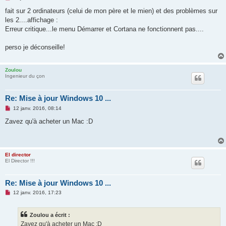
e
s
fait sur 2 ordinateurs (celui de mon père et le mien) et des problèmes sur
s
les 2....affichage :
a
g
Erreur critique...le menu Démarrer et Cortana ne fonctionnent pas....
e
n
o
perso je déconseille!
n
l
u
Zoulou
Ingenieur du çon
Re: Mise à jour Windows 10 ...
M
12 janv. 2016, 08:14
e
s
Zavez qu'à acheter un Mac :D
s
a
g
e
n
El director
o
El Director !!!
n
l
u
Re: Mise à jour Windows 10 ...
M
12 janv. 2016, 17:23
e
s
s
Zoulou a écrit :
a
g
Zavez qu'à acheter un Mac :D