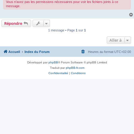
Vous n’avez pas les permissions nécessaires pour voir les fichiers joints à ce
message.
Répondre
1 message • Page
1
sur
1
Aller à
Accueil
Index du Forum
Heures au format
UTC+02:00
Développé par
phpBB
® Forum Software © phpBB Limited
Traduit par
phpBB-fr.com
Confidentialité
|
Conditions