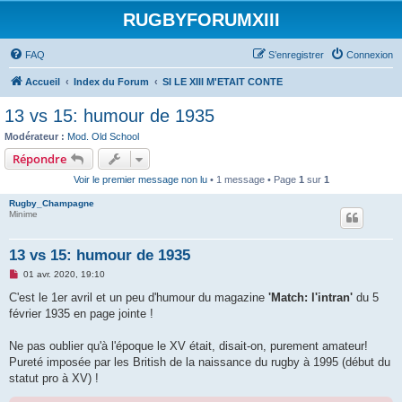
RUGBYFORUMXIII
FAQ
S’enregistrer
Connexion
Accueil
Index du Forum
SI LE XIII M'ETAIT CONTE
13 vs 15: humour de 1935
Modérateur :
Mod. Old School
Répondre
Voir le premier message non lu
• 1 message • Page
1
sur
1
Rugby_Champagne
Minime
13 vs 15: humour de 1935
M
01 avr. 2020, 19:10
e
s
C'est le 1er avril et un peu d'humour du magazine
'Match: l'intran'
du 5
s
février 1935 en page jointe !
a
g
e
Ne pas oublier qu'à l'époque le XV était, disait-on, purement amateur!
n
o
Pureté imposée par les British de la naissance du rugby à 1995 (début du
n
statut pro à XV) !
l
u