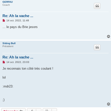
GERFAU
Coach
Re: Ah la vache ...
M
14 oct. 2022, 11:48
e
s
... le pays du Brie jesors
s
a
g
e
n
Sitting Bull
o
Président
n
l
u
Re: Ah la vache ...
M
14 oct. 2022, 23:03
e
s
Je reconnais ton côté très coulant !
s
a
g
lol
e
n
o
:mdr23:
n
l
u
;)