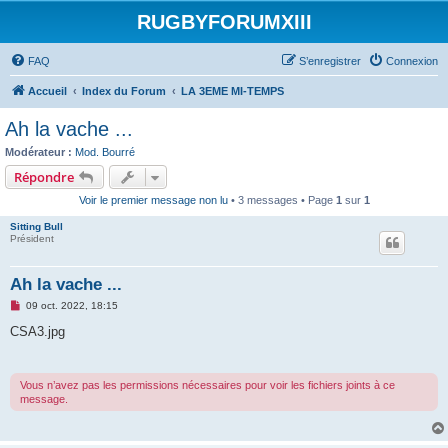
RUGBYFORUMXIII
FAQ
S’enregistrer
Connexion
Accueil
Index du Forum
LA 3EME MI-TEMPS
Ah la vache ...
Modérateur :
Mod. Bourré
Répondre
Voir le premier message non lu
• 3 messages • Page
1
sur
1
Sitting Bull
Président
Ah la vache ...
M
09 oct. 2022, 18:15
e
s
CSA3.jpg
s
a
g
e
Vous n’avez pas les permissions nécessaires pour voir les fichiers joints à ce
n
message.
o
n
l
u