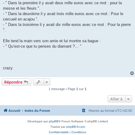
- " Dans la première il y avait deux mille euros avec ce mot : pour la
messe et les fleurs ".
- " Dans la deuxième il y avait trois mille euros avec ce mot : Pour le
cercueil en acajou ".
- " Dans la troisième il y avait dix mille euros avec ce mot : Pour la pierre
".
Elle tend la main vers son amie et lui montre sa bague :
- " Qu’est-ce que tu penses du diamant ?… "
crazy
Répondre
1 message • Page
1
sur
1
Aller à
Accueil
Index du Forum
Heures au format
UTC+02:00
Développé par
phpBB
® Forum Software © phpBB Limited
Traduit par
phpBB-fr.com
Confidentialité
|
Conditions