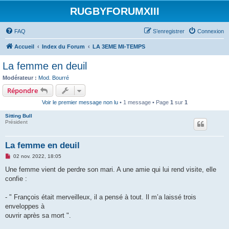
RUGBYFORUMXIII
FAQ
S’enregistrer
Connexion
Accueil
Index du Forum
LA 3EME MI-TEMPS
La femme en deuil
Modérateur :
Mod. Bourré
Répondre
Voir le premier message non lu
• 1 message • Page
1
sur
1
Sitting Bull
Président
La femme en deuil
M
02 nov. 2022, 18:05
e
s
Une femme vient de perdre son mari. A une amie qui lui rend visite, elle
s
confie :
a
g
e
- " François était merveilleux, il a pensé à tout. Il m’a laissé trois
n
o
enveloppes à
n
ouvrir après sa mort ".
l
u