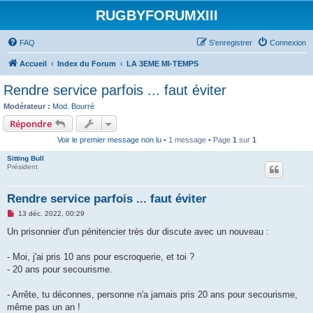
RUGBYFORUMXIII
FAQ
S’enregistrer
Connexion
Accueil
Index du Forum
LA 3EME MI-TEMPS
Rendre service parfois ... faut éviter
Modérateur :
Mod. Bourré
Répondre
Voir le premier message non lu
• 1 message • Page
1
sur
1
Sitting Bull
Président
Rendre service parfois ... faut éviter
M
13 déc. 2022, 00:29
e
s
Un prisonnier d'un pénitencier très dur discute avec un nouveau :
s
a
g
- Moi, j'ai pris 10 ans pour escroquerie, et toi ?
e
- 20 ans pour secourisme.
n
o
n
- Arrête, tu déconnes, personne n'a jamais pris 20 ans pour secourisme,
l
u
même pas un an !