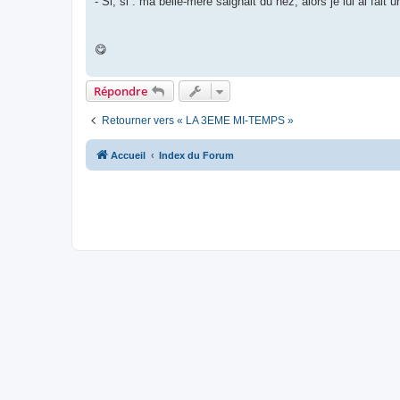
- Si, si : ma belle-mère saignait du nez, alors je lui ai fait 
😋
Répondre
Retourner vers « LA 3EME MI-TEMPS »
Accueil
Index du Forum