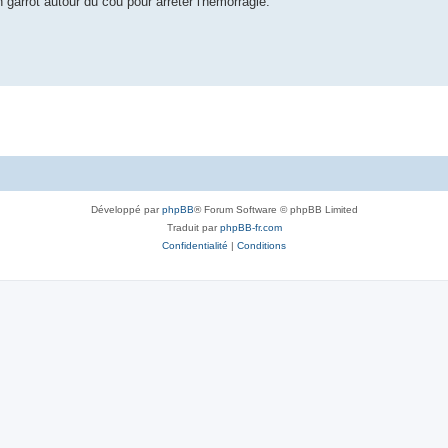
un garrot autour du cou pour arrêter l'hémorragie.
Développé par
phpBB
® Forum Software © phpBB Limited
Traduit par
phpBB-fr.com
Confidentialité
|
Conditions