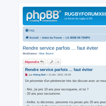
RUGBYFORUMXIII
Le forum du rugby à XIII
FAQ
Accueil
Index du Forum
LA 3EME MI-TEMPS
Rendre service parfois ... faut éviter
Modérateur :
Mod. Bourré
Répondre
Rendre service parfois ... faut éviter
M
par
Sitting Bull
»
13 déc. 2022, 00:29
e
s
Un prisonnier d'un pénitencier très dur discute avec un nou
s
a
g
- Moi, j'ai pris 10 ans pour escroquerie, et toi ?
e
- 20 ans pour secourisme.
n
o
n
- Arrête, tu déconnes, personne n'a jamais pris 20 ans po
l
u