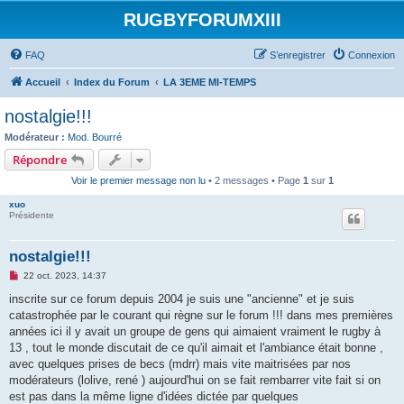
RUGBYFORUMXIII
FAQ
S’enregistrer
Connexion
Accueil
Index du Forum
LA 3EME MI-TEMPS
nostalgie!!!
Modérateur :
Mod. Bourré
Répondre
Voir le premier message non lu
• 2 messages • Page
1
sur
1
xuo
Présidente
nostalgie!!!
M
22 oct. 2023, 14:37
e
s
inscrite sur ce forum depuis 2004 je suis une "ancienne" et je suis
s
catastrophée par le courant qui règne sur le forum !!! dans mes premières
a
g
années ici il y avait un groupe de gens qui aimaient vraiment le rugby à
e
13 , tout le monde discutait de ce qu'il aimait et l'ambiance était bonne ,
n
o
avec quelques prises de becs (mdrr) mais vite maitrisées par nos
n
modérateurs (lolive, rené ) aujourd'hui on se fait rembarrer vite fait si on
l
u
est pas dans la même ligne d'idées dictée par quelques