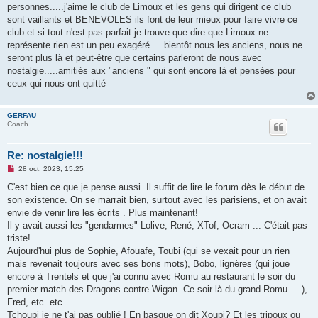
personnes.....j'aime le club de Limoux et les gens qui dirigent ce club
sont vaillants et BENEVOLES ils font de leur mieux pour faire vivre ce
club et si tout n'est pas parfait je trouve que dire que Limoux ne
représente rien est un peu exagéré.....bientôt nous les anciens, nous ne
seront plus là et peut-être que certains parleront de nous avec
nostalgie.....amitiés aux "anciens " qui sont encore là et pensées pour
ceux qui nous ont quitté
GERFAU
Coach
Re: nostalgie!!!
M
28 oct. 2023, 15:25
e
s
C'est bien ce que je pense aussi. Il suffit de lire le forum dès le début de
s
son existence. On se marrait bien, surtout avec les parisiens, et on avait
a
g
envie de venir lire les écrits . Plus maintenant!
e
Il y avait aussi les "gendarmes" Lolive, René, XTof, Ocram ... C'était pas
n
o
triste!
n
Aujourd'hui plus de Sophie, Afouafe, Toubi (qui se vexait pour un rien
l
u
mais revenait toujours avec ses bons mots), Bobo, lignères (qui joue
encore à Trentels et que j'ai connu avec Romu au restaurant le soir du
premier match des Dragons contre Wigan. Ce soir là du grand Romu ....),
Fred, etc. etc.
Tchoupi je ne t'ai pas oublié ! En basque on dit Xoupi? Et les tripoux ou