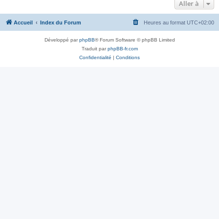
Aller à
Accueil
Index du Forum
Heures au format
UTC+02:00
Développé par
phpBB
® Forum Software © phpBB Limited
Traduit par
phpBB-fr.com
Confidentialité
|
Conditions