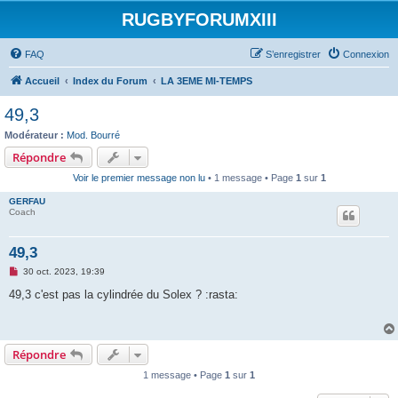
RUGBYFORUMXIII
FAQ
S’enregistrer
Connexion
Accueil
Index du Forum
LA 3EME MI-TEMPS
49,3
Modérateur :
Mod. Bourré
Répondre
Voir le premier message non lu
• 1 message • Page
1
sur
1
GERFAU
Coach
49,3
M
30 oct. 2023, 19:39
e
s
49,3 c'est pas la cylindrée du Solex ? :rasta:
s
a
g
e
n
Répondre
o
n
1 message • Page
1
sur
1
l
u