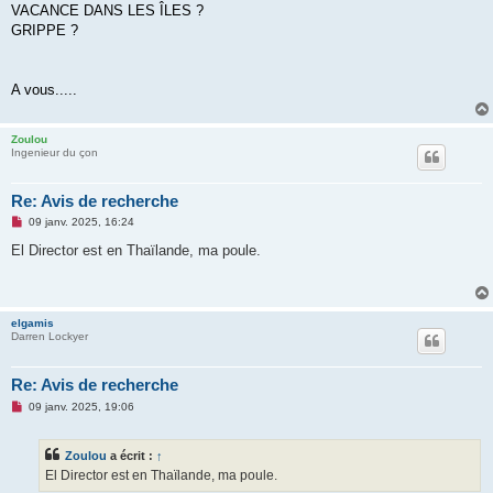
VACANCE DANS LES ÎLES ?
GRIPPE ?
A vous.....
Zoulou
Ingenieur du çon
Re: Avis de recherche
M
09 janv. 2025, 16:24
e
s
El Director est en Thaïlande, ma poule.
s
a
g
e
n
elgamis
o
Darren Lockyer
n
l
u
Re: Avis de recherche
M
09 janv. 2025, 19:06
e
s
s
Zoulou
a écrit :
↑
a
g
El Director est en Thaïlande, ma poule.
e