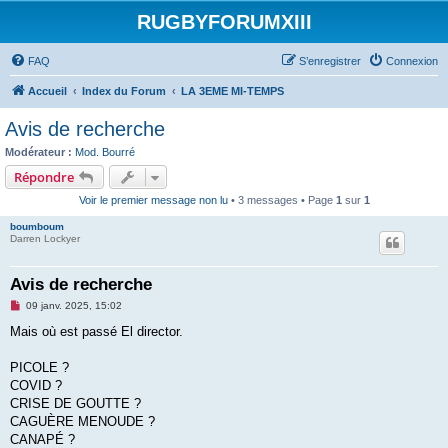
RUGBYFORUMXIII
FAQ
S’enregistrer
Connexion
Accueil
Index du Forum
LA 3EME MI-TEMPS
Avis de recherche
Modérateur :
Mod. Bourré
Répondre
Voir le premier message non lu
• 3 messages • Page
1
sur
1
boumboum
Darren Lockyer
Avis de recherche
M
09 janv. 2025, 15:02
e
s
Mais où est passé El director.
s
a
g
PICOLE ?
e
COVID ?
n
o
CRISE DE GOUTTE ?
n
CAGUÈRE MENOUDE ?
l
u
CANAPÉ ?