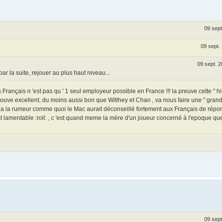
09 sept
09 sept.
09 sept. 2
par la suite, rejouer au plus haut niveau...
s Français n 'est pas qu ' 1 seul employeur possible en France !!! la preuve cette " hi
trouve excellent, du moins aussi bon que Witlhey et Chan , va nous faire une " gran
quand a la rumeur comme quoi le Mac aurait déconseillé fortement aux Français de rép
'est lamentable :roll: , c 'est quand meme la mère d'un joueur concerné à l'epoque qu
09 sept