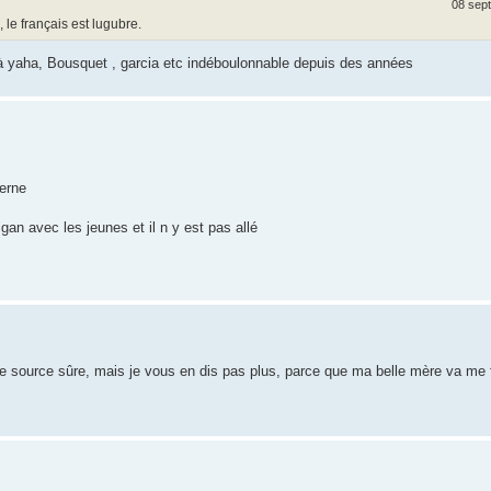
08 sept
 le français est lugubre.
 yaha, Bousquet , garcia etc indéboulonnable depuis des années
terne
igan avec les jeunes et il n y est pas allé
e source sûre, mais je vous en dis pas plus, parce que ma belle mère va me f