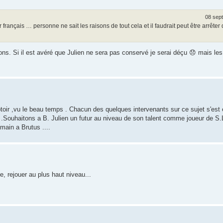
08 sept
 français … personne ne sait les raisons de tout cela et il faudrait peut être arrêter
s. Si il est avéré que Julien ne sera pas conservé je serai déçu 😞 mais les
ptoir ,vu le beau temps . Chacun des quelques intervenants sur ce sujet s'est 
.Souhaitons a B. Julien un futur au niveau de son talent comme joueur de S.L
main a Brutus ....
te, rejouer au plus haut niveau...