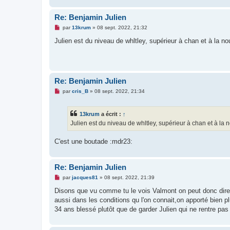
Re: Benjamin Julien
M
par
13krum
»
08 sept. 2022, 21:32
e
s
Julien est du niveau de whltley, supérieur à chan et à la no
s
a
g
e
n
o
Re: Benjamin Julien
n
l
M
par
cris_B
»
08 sept. 2022, 21:34
u
e
s
s
13krum
a écrit :
↑
a
g
Julien est du niveau de whltley, supérieur à chan et à la 
e
n
o
C'est une boutade :mdr23:
n
l
u
Re: Benjamin Julien
M
par
jacques81
»
08 sept. 2022, 21:39
e
s
Disons que vu comme tu le vois Valmont on peut donc dire q
s
aussi dans les conditions qu l'on connait,on apporté bien p
a
g
34 ans blessé plutôt que de garder Julien qui ne rentre pa
e
n
o