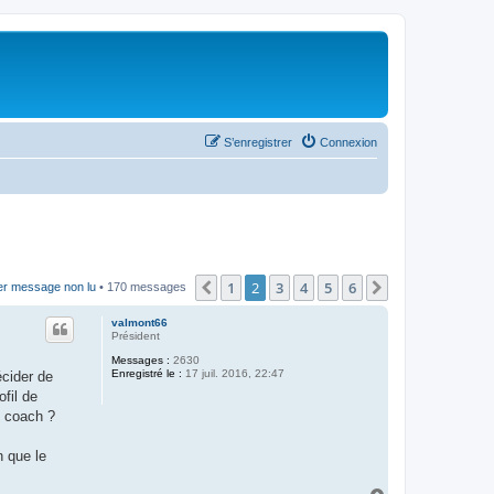
S’enregistrer
Connexion
1
2
3
4
5
6
Précédente
Suivante
ier message non lu
• 170 messages
valmont66
Président
Messages :
2630
Enregistré le :
17 juil. 2016, 22:47
écider de
ofil de
e coach ?
n que le