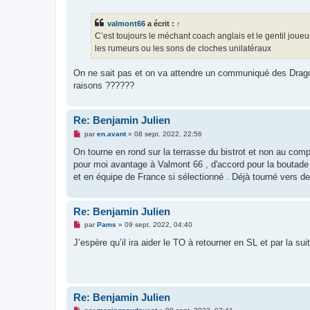
s
s
valmont66
a écrit :
↑
a
g
C’est toujours le méchant coach anglais et le gentil joueur
e
les rumeurs ou les sons de cloches unilatéraux
n
o
n
On ne sait pas et on va attendre un communiqué des Dragon
l
u
raisons ??????
Re: Benjamin Julien
M
par
en.avant
»
08 sept. 2022, 22:56
e
s
On tourne en rond sur la terrasse du bistrot et non au com
s
pour moi avantage à Valmont 66 , d'accord pour la boutade 
a
g
et en équipe de France si sélectionné . Déjà tourné vers de
e
n
o
n
Re: Benjamin Julien
l
M
u
par
Pams
»
09 sept. 2022, 04:40
e
s
J’espère qu’il ira aider le TO à retourner en SL et par la sui
s
a
g
e
n
o
Re: Benjamin Julien
n
l
M