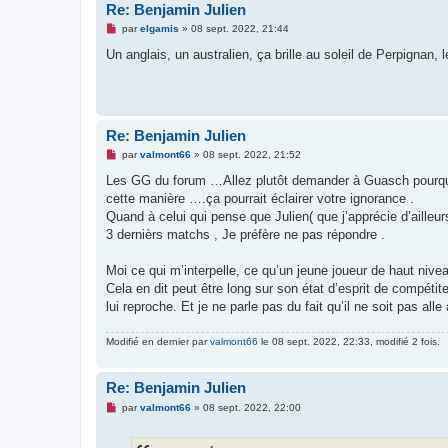
n
Re: Benjamin Julien
l
M
u
par
elgamis
»
08 sept. 2022, 21:44
e
s
Un anglais, un australien, ça brille au soleil de Perpignan, l
s
a
g
e
n
o
Re: Benjamin Julien
n
l
M
par
valmont66
»
08 sept. 2022, 21:52
u
e
s
Les GG du forum …Allez plutôt demander à Guasch pourquoi 
s
cette manière ….ça pourrait éclairer votre ignorance .
a
g
Quand à celui qui pense que Julien( que j’apprécie d’ailleu
e
3 dernièrs matchs , Je préfère ne pas répondre .
n
o
n
Moi ce qui m’interpelle, ce qu’un jeune joueur de haut nive
l
u
Cela en dit peut être long sur son état d’esprit de compétite
lui reproche. Et je ne parle pas du fait qu’il ne soit pas all
Modifié en dernier par
valmont66
le 08 sept. 2022, 22:33, modifié 2 fois.
Re: Benjamin Julien
M
par
valmont66
»
08 sept. 2022, 22:00
e
s
s