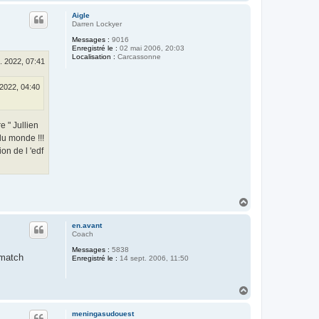
a
u
Aigle
t
Darren Lockyer
Messages :
9016
Enregistré le :
02 mai 2006, 20:03
Localisation :
Carcassonne
. 2022, 07:41
 2022, 04:40
e " Jullien
du monde !!!
on de l 'edf
H
a
u
en.avant
t
Coach
Messages :
5838
 match
Enregistré le :
14 sept. 2006, 11:50
H
a
u
meningasudouest