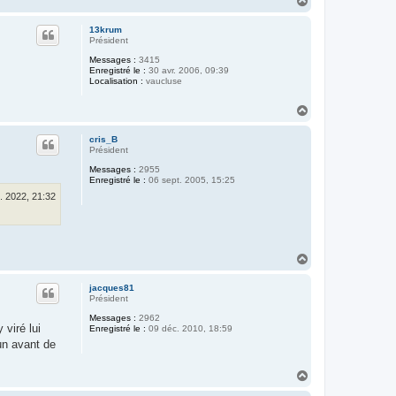
H
a
u
13krum
t
Président
Messages :
3415
Enregistré le :
30 avr. 2006, 09:39
Localisation :
vaucluse
H
a
u
cris_B
t
Président
Messages :
2955
Enregistré le :
06 sept. 2005, 15:25
. 2022, 21:32
H
a
u
jacques81
t
Président
Messages :
2962
viré lui
Enregistré le :
09 déc. 2010, 18:59
 un avant de
H
a