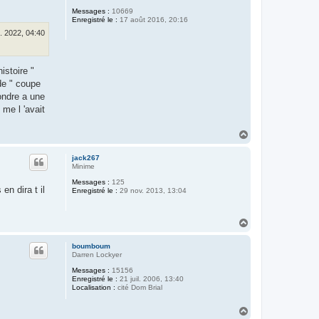
Messages :
10669
Enregistré le :
17 août 2016, 20:16
. 2022, 04:40
istoire "
de " coupe
pondre a une
 me l 'avait
H
a
u
jack267
t
Minime
Messages :
125
n dira t il
Enregistré le :
29 nov. 2013, 13:04
H
a
u
boumboum
t
Darren Lockyer
Messages :
15156
Enregistré le :
21 juil. 2006, 13:40
Localisation :
cité Dom Brial
H