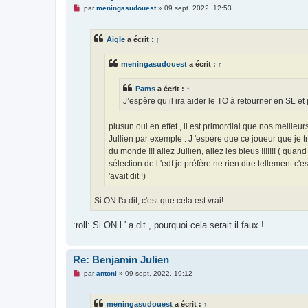
l
M
par
meningasudouest
»
09 sept. 2022, 12:53
u
e
s
s
Aigle
a écrit :
↑
a
g
e
meningasudouest
a écrit :
↑
n
o
n
Pams
a écrit :
↑
l
u
J’espère qu’il ira aider le TO à retourner en SL et 
plusun oui en effet , il est primordial que nos meilleur
Jullien par exemple . J 'espère que ce joueur que je 
du monde !!! allez Jullien, allez les bleus !!!!!!! ( 
sélection de l 'edf je préfère ne rien dire tellement c
'avait dit !)
Si ON l'a dit, c'est que cela est vrai!
:roll: Si ON l ' a dit , pourquoi cela serait il faux !
Re: Benjamin Julien
M
par
antoni
»
09 sept. 2022, 19:12
e
s
s
meningasudouest
a écrit :
↑
a