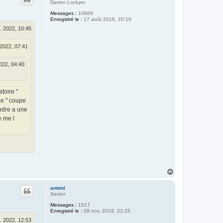
t
Darren Lockyer
Messages :
10669
Enregistré le :
17 août 2016, 20:16
. 2022, 10:45
 2022, 07:41
022, 04:40
stoire "
de " coupe
ondre a une
e me l
H
a
u
antoni
t
Senior
Messages :
1517
Enregistré le :
09 nov. 2019, 21:25
. 2022, 12:53