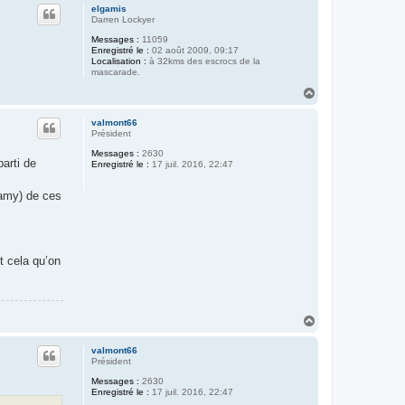
u
elgamis
t
Darren Lockyer
Messages :
11059
Enregistré le :
02 août 2009, 09:17
Localisation :
à 32kms des escrocs de la
mascarade.
H
a
u
valmont66
t
Président
Messages :
2630
arti de
Enregistré le :
17 juil. 2016, 22:47
lamy) de ces
it cela qu’on
H
a
u
valmont66
t
Président
Messages :
2630
Enregistré le :
17 juil. 2016, 22:47