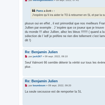
par
meningasudouest
»
09 sept. 2022, 07:41
u
e
s
s
Pams
a écrit :
↑
a
g
J’espère qu’il ira aider le TO à retourner en SL et par la s
e
n
o
plusun oui en effet , il est primordial que nos meilleurs Fra
n
Jullien par exemple . J 'espère que ce joueur que je trouv
l
u
du monde !!! allez Jullien, allez les bleus !!!!!!! ( quand
sélection de l 'edf je préfère ne rien dire tellement c'est l
dit !)
Re: Benjamin Julien
M
par
jack267
»
09 sept. 2022, 09:10
e
s
Seul Valmont 66 semble détenir la vérité sur tous les évèn
s
plus .
a
g
e
n
o
Re: Benjamin Julien
n
l
M
par
boumboum
»
09 sept. 2022, 09:20
u
e
s
La seule secousse est de remporter la SL
s
a
g
e
n