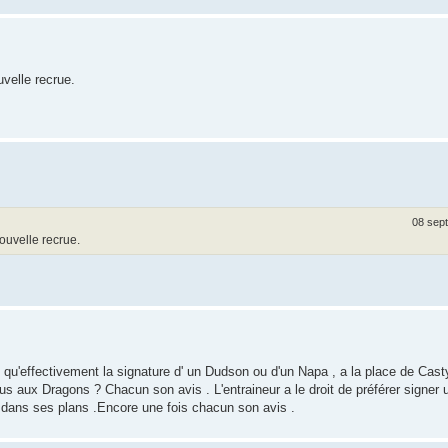
uvelle recrue.
08 sept
nouvelle recrue.
u'effectivement la signature d' un Dudson ou d'un Napa , a la place de Casty 
lus aux Dragons ? Chacun son avis . L'entraineur a le droit de préférer signer
s dans ses plans .Encore une fois chacun son avis .