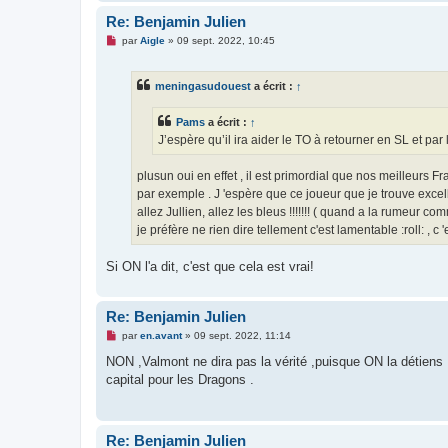
o
Re: Benjamin Julien
n
l
M
par
Aigle
»
09 sept. 2022, 10:45
u
e
s
s
meningasudouest
a écrit :
↑
a
g
e
Pams
a écrit :
↑
n
o
J’espère qu’il ira aider le TO à retourner en SL et par 
n
l
u
plusun oui en effet , il est primordial que nos meilleurs Fr
par exemple . J 'espère que ce joueur que je trouve excel
allez Jullien, allez les bleus !!!!!!! ( quand a la rumeur 
je préfère ne rien dire tellement c'est lamentable :roll: ,
Si ON l'a dit, c'est que cela est vrai!
Re: Benjamin Julien
M
par
en.avant
»
09 sept. 2022, 11:14
e
s
NON ,Valmont ne dira pas la vérité ,puisque ON la détiens 
s
capital pour les Dragons .
a
g
e
n
o
Re: Benjamin Julien
n