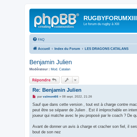
RUGBYFORUMXIII
Le forum du rugby à XIII
FAQ
Accueil
Index du Forum
LES DRAGONS CATALANS
Benjamin Julien
Modérateur :
Mod. Catalan
Répondre
Re: Benjamin Julien
M
par
valmont66
»
08 sept. 2022, 21:26
e
s
Sauf que dans cette version , tout est à charge contre ma
s
peut être se séparer de Julien . Est il irréprochable en inter
a
g
joueur qui matche avec le jeu proposé par le coach ? De qu
e
n
o
Avant de donner un avis à charge et cracher son fiel, il se
n
bout de son nez
l
u