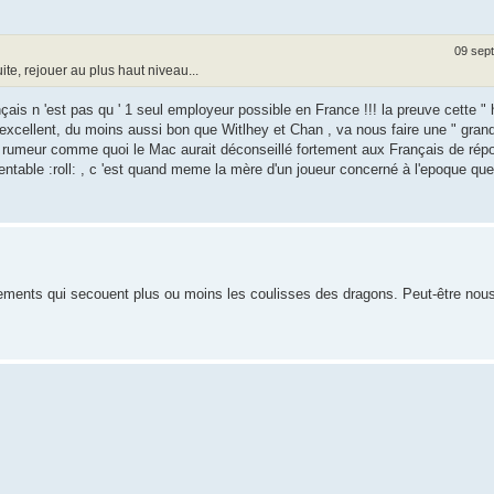
09 sept
uite, rejouer au plus haut niveau...
nçais n 'est pas qu ' 1 seul employeur possible en France !!! la preuve cette " h
e excellent, du moins aussi bon que Witlhey et Chan , va nous faire une " gran
 a la rumeur comme quoi le Mac aurait déconseillé fortement aux Français de ré
amentable :roll: , c 'est quand meme la mère d'un joueur concerné à l'epoque que
ements qui secouent plus ou moins les coulisses des dragons. Peut-être nous e