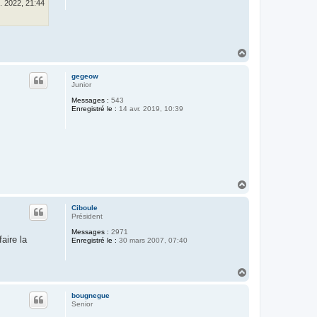
. 2022, 21:44
H
a
u
gegeow
t
Junior
Messages :
543
Enregistré le :
14 avr. 2019, 10:39
H
a
u
Ciboule
t
Président
Messages :
2971
aire la
Enregistré le :
30 mars 2007, 07:40
H
a
u
bougnegue
t
Senior