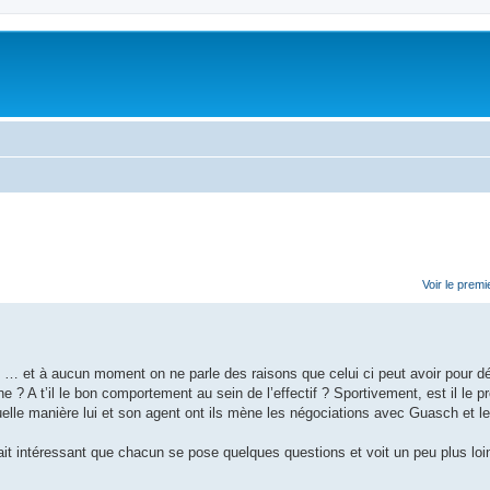
Voir le prem
c … et à aucun moment on ne parle des raisons que celui ci peut avoir pour d
ne ? A t’il le bon comportement au sein de l’effectif ? Sportivement, est il le pr
elle manière lui et son agent ont ils mène les négociations avec Guasch et l
rait intéressant que chacun se pose quelques questions et voit un peu plus loi