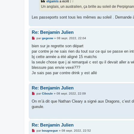
elgamis
a écrit :
↑
a
g
Un anglais, un australien, ça brille au soleil de Perpignan,
e
n
o
Les passeports sont tous les mêmes au soleil . Demande à
n
l
u
Re: Benjamin Julien
M
par
gegeow
»
08 sept. 2022, 22:04
e
s
bien sur je regrette son départ
s
par contre je ne sais rien du tout sur ce qui se passe en in
a
g
bj cette année a été aligné 15 matchs
e
la seule chose que j ai remarqué c est qu il devait aller a w
n
o
blessure pas envie vexé???
n
Je sais pas par contre drink y est allé
l
u
Re: Benjamin Julien
M
par
Ciboule
»
08 sept. 2022, 22:09
e
s
On m’à dit que Nathan Cleary a signé aux Dragons, c’est d
s
gueule.
a
g
e
n
o
Re: Benjamin Julien
n
l
M
par
bougnegue
»
08 sept. 2022, 22:52
u
e