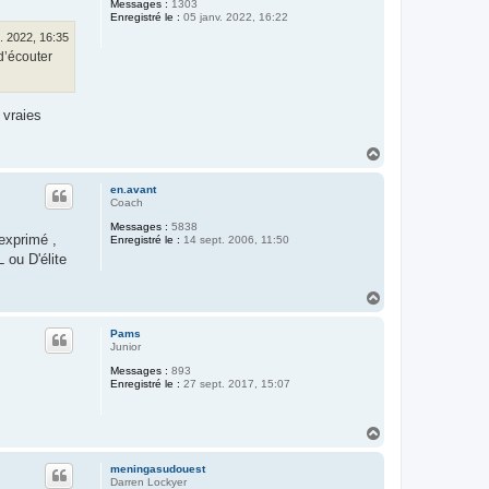
Messages :
1303
Enregistré le :
05 janv. 2022, 16:22
. 2022, 16:35
 d’écouter
 vraies
H
a
u
en.avant
t
Coach
Messages :
5838
exprimé ,
Enregistré le :
14 sept. 2006, 11:50
 ou D'élite
H
a
u
Pams
t
Junior
Messages :
893
Enregistré le :
27 sept. 2017, 15:07
H
a
u
meningasudouest
t
Darren Lockyer