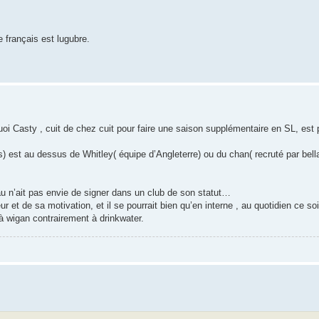
e français est lugubre.
Casty , cuit de chez cuit pour faire une saison supplémentaire en SL, est p
rs) est au dessus de Whitley( équipe d’Angleterre) ou du chan( recruté par bel
au n’ait pas envie de signer dans un club de son statut…
ur et de sa motivation, et il se pourrait bien qu’en interne , au quotidien ce so
e à wigan contrairement à drinkwater.