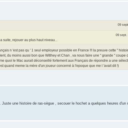
09 sept
09 sept.
la suite, rejouer au plus haut niveau...
ançais n 'est pas qu ' 1 seul employeur possible en France !!! la preuve cette " histoir
lent, du moins aussi bon que Witlhey et Chan , va nous faire une " grande " coupe 
comme quoi le Mac aurait déconseillé fortement aux Français de répondre a une sélecti
 c 'est quand meme la mère d'un joueur concerné à l'epoque que me l 'avait dit !)
. Juste une histoire de ras-sègue , secouer le hochet a quelques heures d'un